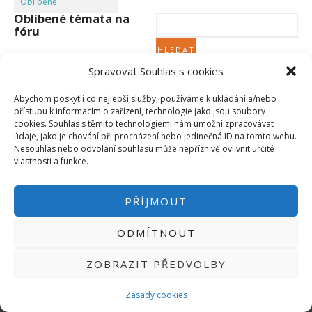
Oblíbené
Micro:bit
Oblíbené témata na
Videa
fóru
Koupit
Spravovat Souhlas s cookies
Nebylo nalezeno žádné téma.
Abychom poskytli co nejlepší služby, používáme k ukládání a/nebo
přístupu k informacím o zařízení, technologie jako jsou soubory
cookies. Souhlas s těmito technologiemi nám umožní zpracovávat
údaje, jako je chování při procházení nebo jedinečná ID na tomto webu.
Nesouhlas nebo odvolání souhlasu může nepříznivě ovlivnit určité
PŘIHLÁSIT SE
|
vlastnosti a funkce.
INFO@HWKITCHEN.CZ
BASTLÍRNU PROVOZUJE E-SHOP
PŘÍJMOUT
HWKITCHEN.CZ
2014-2026
ODMÍTNOUT
ZOBRAZIT PŘEDVOLBY
Zásady cookies