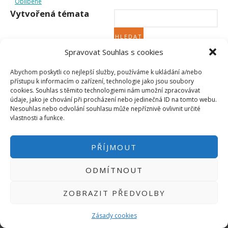
Oblíbené
Micro:bit
Vytvořená témata
Videa
Koupit
Spravovat Souhlas s cookies
Nebylo nalezeno žádné téma.
Abychom poskytli co nejlepší služby, používáme k ukládání a/nebo
přístupu k informacím o zařízení, technologie jako jsou soubory
cookies. Souhlas s těmito technologiemi nám umožní zpracovávat
údaje, jako je chování při procházení nebo jedinečná ID na tomto webu.
Nesouhlas nebo odvolání souhlasu může nepříznivě ovlivnit určité
PŘIHLÁSIT SE
|
vlastnosti a funkce.
INFO@HWKITCHEN.CZ
BASTLÍRNU PROVOZUJE E-SHOP
PŘÍJMOUT
HWKITCHEN.CZ
2014-2026
ODMÍTNOUT
ZOBRAZIT PŘEDVOLBY
Zásady cookies