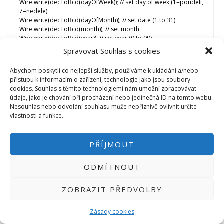
Wire.write(decToBcd(dayOfWeek)); // set day of week (1=pondeli,
7=nedele)
Wire.write(decToBcd(dayOfMonth)); // set date (1 to 31)
Wire.write(decToBcd(month)); // set month
Wire.write(decToBcd(year)); // set year (0 to 99)
Wire.endTransmission();
Spravovat Souhlas s cookies
}
void readDS3231time(byte *second,
Abychom poskytli co nejlepší služby, používáme k ukládání a/nebo
byte *minute,
přístupu k informacím o zařízení, technologie jako jsou soubory
byte *hour,
cookies. Souhlas s těmito technologiemi nám umožní zpracovávat
byte *dayOfWeek,
údaje, jako je chování při procházení nebo jedinečná ID na tomto webu.
byte *dayOfMonth,
Nesouhlas nebo odvolání souhlasu může nepříznivě ovlivnit určité
byte *month,
vlastnosti a funkce.
byte *year)
{
Wire.beginTransmission(DS3231_I2C_ADDRESS);
PŘÍJMOUT
Wire.write(0); // set DS3231 register pointer to 00h
Wire.endTransmission();
Wire.requestFrom(DS3231_I2C_ADDRESS, 7);
ODMÍTNOUT
// request seven bytes of data from DS3231 starting from register
00h
ZOBRAZIT PŘEDVOLBY
*second = bcdToDec(Wire.read() & 0x7f);
*minute = bcdToDec(Wire.read());
*hour = bcdToDec(Wire.read() & 0x3f);
Zásady cookies
*dayOfWeek = bcdToDec(Wire.read());