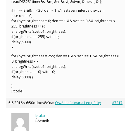
readDS3231time(&s, &m, &h, &dvt, &dvm, &mesic, &r);
if (h >= 8 && h < 20) den = 1; // nastaveni intervalu sviceni
else den = 0;
for (byte brightness = 0; den == 1 && sviti == 0 && brightness <
255; brightness ++) {
analogWrite(svetlo1, brightness);
if(brightness == 255) sviti = 1;
delay(5000);
}
for (byte brightness = 255; den == 0 && sviti == 1 && brightness >
0; brightness –) {
analogWrite(svetlo1, brightness);
if(brightness == 0) sviti = 0;
delay(5000);}
}
[/code]
5.6.2016 v 6:50
odpověď na:
Osvětlení akvaria Led pásky
#7217
letakp
Účastník