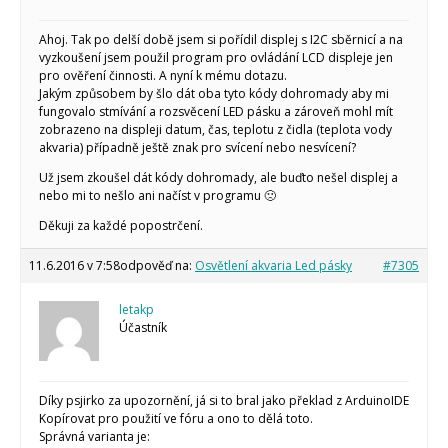
Ahoj. Tak po delší době jsem si pořídil displej s I2C sběrnicí a na
vyzkoušení jsem použil program pro ovládání LCD displeje jen
pro ověření činnosti. A nyní k mému dotazu.
Jakým způsobem by šlo dát oba tyto kódy dohromady aby mi
fungovalo stmívání a rozsvěcení LED pásku a zároveň mohl mít
zobrazeno na displeji datum, čas, teplotu z čidla (teplota vody
akvaria) případně ještě znak pro svícení nebo nesvícení?
Už jsem zkoušel dát kódy dohromady, ale buďto nešel displej a
nebo mi to nešlo ani načíst v programu 🙁
Děkuji za každé popostrčení.
11.6.2016 v 7:58
odpověď na:
Osvětlení akvaria Led pásky
#7305
letakp
Účastník
Díky psjirko za upozornění, já si to bral jako překlad z ArduinoIDE
Kopírovat pro použití ve fóru a ono to dělá toto.
Správná varianta je: