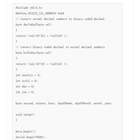
#include <Wire.h>

#define DS3231_I2C_ADDRESS 0x68

// Convert normal decimal numbers to binary coded decimal

byte decToBcd(byte val)

{

return( (val/10*16) + (val%10) );

}

// Convert binary coded decimal to normal decimal numbers

byte bcdToDec(byte val)

{

return( (val/16*10) + (val%16) );

}

int svetlo1 = 9;

int sviti = 0;

int den = 0;

int jas = 0;

byte second, minute, hour, dayOfWeek, dayOfMonth, month, year;

void setup()

{

Wire.begin();

Serial.begin(9600);
