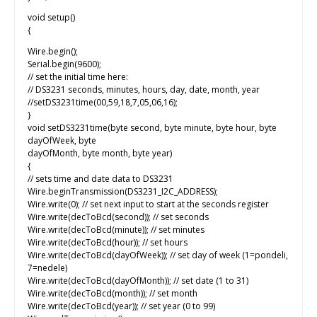
void setup()
{
Wire.begin();
Serial.begin(9600);
// set the initial time here:
// DS3231 seconds, minutes, hours, day, date, month, year
//setDS3231time(00,59,18,7,05,06,16);
}
void setDS3231time(byte second, byte minute, byte hour, byte
dayOfWeek, byte
dayOfMonth, byte month, byte year)
{
// sets time and date data to DS3231
Wire.beginTransmission(DS3231_I2C_ADDRESS);
Wire.write(0); // set next input to start at the seconds register
Wire.write(decToBcd(second)); // set seconds
Wire.write(decToBcd(minute)); // set minutes
Wire.write(decToBcd(hour)); // set hours
Wire.write(decToBcd(dayOfWeek)); // set day of week (1=pondeli,
7=nedele)
Wire.write(decToBcd(dayOfMonth)); // set date (1 to 31)
Wire.write(decToBcd(month)); // set month
Wire.write(decToBcd(year)); // set year (0 to 99)