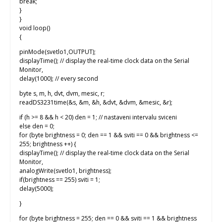
break;
}
}
void loop()
{
pinMode(svetlo1,OUTPUT);
displayTime(); // display the real-time clock data on the Serial
Monitor,
delay(1000); // every second
byte s, m, h, dvt, dvm, mesic, r;
readDS3231time(&s, &m, &h, &dvt, &dvm, &mesic, &r);
if (h >= 8 && h < 20) den = 1; // nastaveni intervalu sviceni
else den = 0;
for (byte brightness = 0; den == 1 && sviti == 0 && brightness <=
255; brightness ++) {
displayTime(); // display the real-time clock data on the Serial
Monitor,
analogWrite(svetlo1, brightness);
if(brightness == 255) sviti = 1;
delay(5000);
}
for (byte brightness = 255; den == 0 && sviti == 1 && brightness