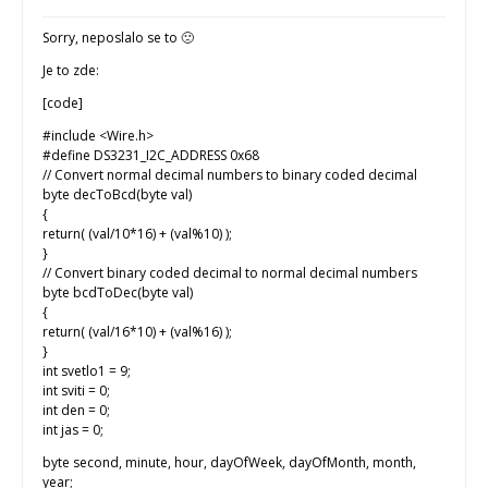
Sorry, neposlalo se to 🙁
Je to zde:
[code]
#include <Wire.h>
#define DS3231_I2C_ADDRESS 0x68
// Convert normal decimal numbers to binary coded decimal
byte decToBcd(byte val)
{
return( (val/10*16) + (val%10) );
}
// Convert binary coded decimal to normal decimal numbers
byte bcdToDec(byte val)
{
return( (val/16*10) + (val%16) );
}
int svetlo1 = 9;
int sviti = 0;
int den = 0;
int jas = 0;
byte second, minute, hour, dayOfWeek, dayOfMonth, month,
year;