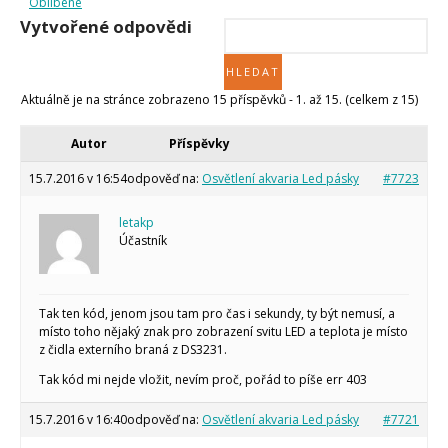
Oblíbené
Staré fórum
Vytvořené odpovědi
Články
Často kladené dotazy
O programování obecně
Aktuálně je na stránce zobrazeno 15 příspěvků - 1. až 15. (celkem z 15)
Vaše projekty
Co je to Arduino?
Autor
Příspěvky
Začínáme s Arduinem
Arduino Software
15.7.2016 v 16:54
odpověď na:
Osvětlení akvaria Led pásky
#7723
Tutoriály
letakp
Arduino projekty
Účastník
Arduino s Massimem Banzim
Arduino se Zbyškem Vodou
Arduino v příkladech
Arduino roboti
Tinylab
Tak ten kód, jenom jsou tam pro čas i sekundy, ty být nemusí, a
Makeblock
místo toho nějaký znak pro zobrazení svitu LED a teplota je místo
Micro:bit
z čidla externího braná z DS3231.
Videa
Tak kód mi nejde vložit, nevím proč, pořád to píše err 403
Koupit
15.7.2016 v 16:40
odpověď na:
Osvětlení akvaria Led pásky
#7721