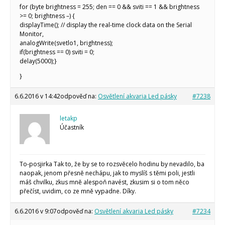
for (byte brightness = 255; den == 0 && sviti == 1 && brightness
>= 0; brightness –) {
displayTime(); // display the real-time clock data on the Serial
Monitor,
analogWrite(svetlo1, brightness);
if(brightness == 0) sviti = 0;
delay(5000);}
}
6.6.2016 v 14:42
odpověď na:
Osvětlení akvaria Led pásky
#7238
letakp
Účastník
To-posjirka Tak to, že by se to rozsvěcelo hodinu by nevadilo, ba
naopak, jenom přesně nechápu, jak to myslíš s těmi poli, jestli
máš chvilku, zkus mně alespoň navést, zkusim si o tom něco
přečíst, uvidim, co ze mně vypadne. Díky.
6.6.2016 v 9:07
odpověď na:
Osvětlení akvaria Led pásky
#7234