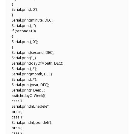
{
Serial.print(„0“);
}
Serial.print(minute, DEC);
Serial.print(„:“);
if (second<10)
{
Serial.print(„0″);
}
Serial.print(second, DEC);
Serial.print(“ „);
Serial.print(dayOfMonth, DEC);
Serial.print(„/“);
Serial.print(month, DEC);
Serial.print(„/“);
Serial.print(year, DEC);
Serial.print(“ Den: „);
switch(dayOfWeek){
case 7:
Serial.println(„nedele“);
break;
case 1:
Serial.println(„pondeli“);
break;
case 2: