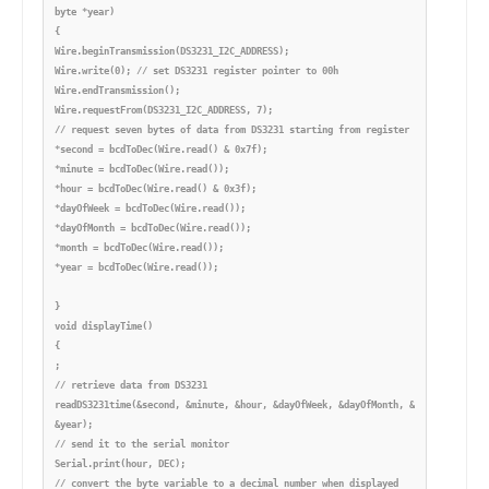
byte *year)

{

Wire.beginTransmission(DS3231_I2C_ADDRESS);

Wire.write(0); // set DS3231 register pointer to 00h

Wire.endTransmission();

Wire.requestFrom(DS3231_I2C_ADDRESS, 7);

// request seven bytes of data from DS3231 starting from register 00h

*second = bcdToDec(Wire.read() & 0x7f);

*minute = bcdToDec(Wire.read());

*hour = bcdToDec(Wire.read() & 0x3f);

*dayOfWeek = bcdToDec(Wire.read());

*dayOfMonth = bcdToDec(Wire.read());

*month = bcdToDec(Wire.read());

*year = bcdToDec(Wire.read());

}

void displayTime()

{

;

// retrieve data from DS3231

readDS3231time(&second, &minute, &hour, &dayOfWeek, &dayOfMonth, &month,

&year);

// send it to the serial monitor

Serial.print(hour, DEC);

// convert the byte variable to a decimal number when displayed
