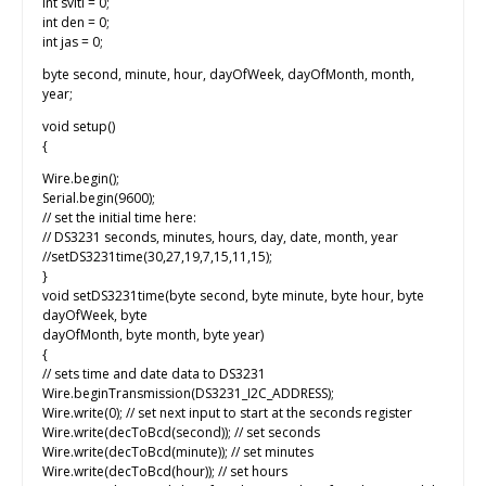
int sviti = 0;
int den = 0;
int jas = 0;
byte second, minute, hour, dayOfWeek, dayOfMonth, month,
year;
void setup()
{
Wire.begin();
Serial.begin(9600);
// set the initial time here:
// DS3231 seconds, minutes, hours, day, date, month, year
//setDS3231time(30,27,19,7,15,11,15);
}
void setDS3231time(byte second, byte minute, byte hour, byte
dayOfWeek, byte
dayOfMonth, byte month, byte year)
{
// sets time and date data to DS3231
Wire.beginTransmission(DS3231_I2C_ADDRESS);
Wire.write(0); // set next input to start at the seconds register
Wire.write(decToBcd(second)); // set seconds
Wire.write(decToBcd(minute)); // set minutes
Wire.write(decToBcd(hour)); // set hours