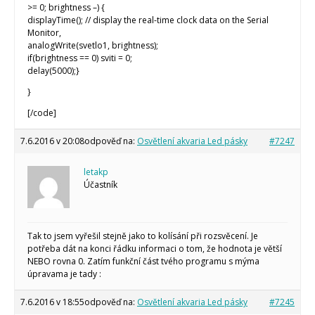
>= 0; brightness –) {
displayTime(); // display the real-time clock data on the Serial
Monitor,
analogWrite(svetlo1, brightness);
if(brightness == 0) sviti = 0;
delay(5000);}
}
[/code]
7.6.2016 v 20:08
odpověď na:
Osvětlení akvaria Led pásky
#7247
letakp
Účastník
Tak to jsem vyřešil stejně jako to kolísání při rozsvěcení. Je
potřeba dát na konci řádku informaci o tom, že hodnota je větší
NEBO rovna 0. Zatím funkční část tvého programu s mýma
úpravama je tady :
7.6.2016 v 18:55
odpověď na:
Osvětlení akvaria Led pásky
#7245