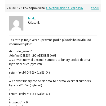
2.6.2016 v 11:57
odpověď na:
Osvětlení akvaria Led pásky
#7201
letakp
Účastník
Tak toto je moje verze upravená podle původního návrhu od
vnouzirozbijsklo:
#include „Wire.h“
#define DS3231_I2C_ADDRESS 0x68
// Convert normal decimal numbers to binary coded decimal
byte decToBcd(byte val)
{
return( (val/10*16) + (val%10) );
}
// Convert binary coded decimal to normal decimal numbers
byte bcdToDec(byte val)
{
return( (val/16*10) + (val%16) );
}
int svetlo1 = 9;