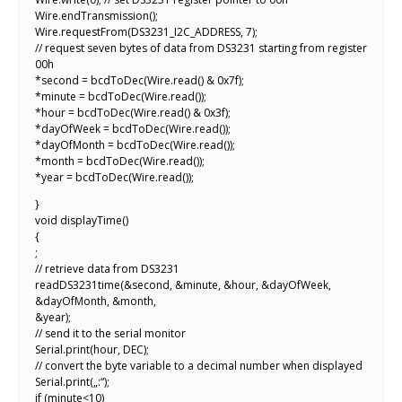
Wire.endTransmission();
Wire.requestFrom(DS3231_I2C_ADDRESS, 7);
// request seven bytes of data from DS3231 starting from register
00h
*second = bcdToDec(Wire.read() & 0x7f);
*minute = bcdToDec(Wire.read());
*hour = bcdToDec(Wire.read() & 0x3f);
*dayOfWeek = bcdToDec(Wire.read());
*dayOfMonth = bcdToDec(Wire.read());
*month = bcdToDec(Wire.read());
*year = bcdToDec(Wire.read());
}
void displayTime()
{
;
// retrieve data from DS3231
readDS3231time(&second, &minute, &hour, &dayOfWeek,
&dayOfMonth, &month,
&year);
// send it to the serial monitor
Serial.print(hour, DEC);
// convert the byte variable to a decimal number when displayed
Serial.print(„:“);
if (minute<10)