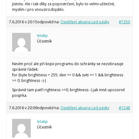
jistotu. Ale i tak díky za popostrčení, bylo to velmi užitečné,
myslím i pro vnouzirozbijsklo.
7.6.2016 v 20:15
odpověď na:
Osvětlení akvaria Led pásky
#7250
letakp
Účastník
Nevím proč ale při kopii programu do schránky se nezobrazuje
správně řádek:
for (byte brightness = 255; den == 0 && sviti == 1 && brightness
>= 0; brightness –) {
Správně tam patří rightness >=0; brightness –) jak mně upozornil
posjirka.
7.6.2016 v 20:09
odpověď na:
Osvětlení akvaria Led pásky
#7248
letakp
Účastník