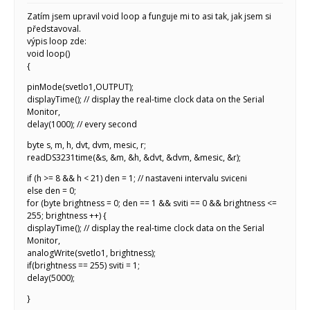
Zatím jsem upravil void loop a funguje mi to asi tak, jak jsem si
představoval.
výpis loop zde:
void loop()
{
pinMode(svetlo1,OUTPUT);
displayTime(); // display the real-time clock data on the Serial
Monitor,
delay(1000); // every second
byte s, m, h, dvt, dvm, mesic, r;
readDS3231time(&s, &m, &h, &dvt, &dvm, &mesic, &r);
if (h >= 8 && h < 21) den = 1; // nastaveni intervalu sviceni
else den = 0;
for (byte brightness = 0; den == 1 && sviti == 0 && brightness <=
255; brightness ++) {
displayTime(); // display the real-time clock data on the Serial
Monitor,
analogWrite(svetlo1, brightness);
if(brightness == 255) sviti = 1;
delay(5000);
}