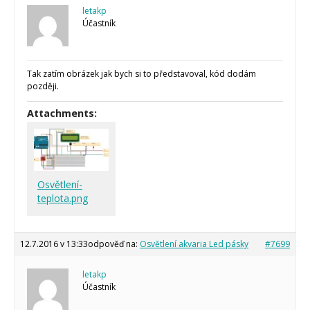
letakp
Účastník
Tak zatím obrázek jak bych si to představoval, kód dodám
později.
Attachments:
Osvětlení-
teplota.png
12.7.2016 v 13:33
odpověď na:
Osvětlení akvaria Led pásky
#7699
letakp
Účastník