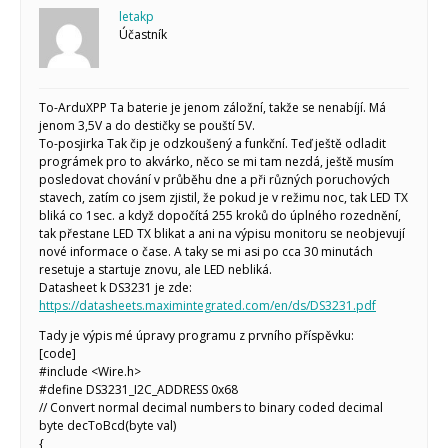
letakp
Účastník
To-ArduXPP Ta baterie je jenom záložní, takže se nenabíjí. Má
jenom 3,5V a do destičky se pouští 5V.
To-posjirka Tak čip je odzkoušený a funkční. Teď ještě odladit
prográmek pro to akvárko, něco se mi tam nezdá, ještě musím
posledovat chování v průběhu dne a při různých poruchových
stavech, zatím co jsem zjistil, že pokud je v režimu noc, tak LED TX
bliká co 1sec. a když dopočítá 255 kroků do úplného rozednění,
tak přestane LED TX blikat a ani na výpisu monitoru se neobjevují
nové informace o čase. A taky se mi asi po cca 30 minutách
resetuje a startuje znovu, ale LED nebliká.
Datasheet k DS3231 je zde:
https://datasheets.maximintegrated.com/en/ds/DS3231.pdf
Tady je výpis mé úpravy programu z prvního příspěvku:
[code]
#include <Wire.h>
#define DS3231_I2C_ADDRESS 0x68
// Convert normal decimal numbers to binary coded decimal
byte decToBcd(byte val)
{