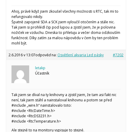
Ahoj, právě když jsem zkoušel všechny možnosti s RTC, tak mi to
nefungovalo nikdy.
Špatně zapojené SDA a SCK jsem vyloučil otočením a stále nic.
Tak jsem si prohlédl čip pod lupou a zjistil jsem, že je polovina
nožiček ve vzduchu. Dneska to přiletuju a večer doma odzkouším
funkčnost. Díky zatím za malou nápovědu v čem by ten problém
mohl být.
2.6.2016 v 13:07
odpověď na:
Osvětlení akvaria Led pásky
#7202
letakp
Účastník
Tak jsem se díval na ty knihovny a zjistil jsem, že tam asi fakt nic
není, tak jsem stáhl a nainstaloval knihovnu a potom se před
#include „wire.h“ nainstalovalo toto:
#include <RtcDateTime.h>
#include <RtcDS3231.h>
#include <RtcTemperature.h>
Ale stejně to na monitoru vypisuje to stejné.