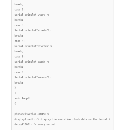
break;

case 2:

Serial.println("utery");

break;

case 3:

Serial.println("streda");

break;

case 4:

Serial.println("ctvrtek");

break;

case 5:

Serial.println("patek");

break;

case 6:

Serial.println("sobota");

break;

}

}

void loop()

{

pinMode(svetlo1,OUTPUT);

displayTime(); // display the real-time clock data on the Serial Monitor,

delay(1000); // every second
