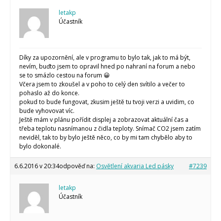
letakp
Účastník
Díky za upozornění, ale v programu to bylo tak, jak to má být,
nevím, buďto jsem to opravil hned po nahraní na forum a nebo
se to smázlo cestou na forum 😀
Včera jsem to zkoušel a v poho to celý den svítilo a večer to
pohaslo až do konce.
pokud to bude fungovat, zkusim ještě tu tvoji verzi a uvidim, co
bude vyhovovat víc.
Ještě mám v plánu pořídit displej a zobrazovat aktuální čas a
třeba teplotu nasnímanou z čidla teploty. Snímač CO2 jsem zatím
neviděl, tak to by bylo ještě něco, co by mi tam chybělo aby to
bylo dokonalé.
6.6.2016 v 20:34
odpověď na:
Osvětlení akvaria Led pásky
#7239
letakp
Účastník