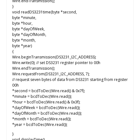
Wire.endTransmission();
}
void readDS3231time(byte *second,
byte *minute,
byte *hour,
byte *dayOfWeek,
byte *dayOfMonth,
byte *month,
byte *year)
{
Wire.beginTransmission(DS3231_I2C_ADDRESS);
Wire.write(0); // set DS3231 register pointer to 00h
Wire.endTransmission();
Wire.requestFrom(DS3231_I2C_ADDRESS, 7);
// request seven bytes of data from DS3231 starting from register
00h
*second = bcdToDec(Wire.read() & 0x7f);
*minute = bcdToDec(Wire.read());
*hour = bcdToDec(Wire.read() & 0x3f);
*dayOfWeek = bcdToDec(Wire.read());
*dayOfMonth = bcdToDec(Wire.read());
*month = bcdToDec(Wire.read());
*year = bcdToDec(Wire.read());
}
void displayTime()