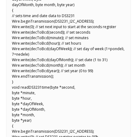
dayOfMonth, byte month, byte year)
{
// sets time and date data to DS3231
Wire.beginTransmission(DS3231_I2C_ADDRESS);
Wire.write(0); // set next input to start at the seconds register
Wire.write(decToBcd(second)); // set seconds
Wire.write(decToBcd(minute)); // set minutes
Wire.write(decToBcd(hour)); // set hours
Wire.write(decToBcd(dayOfWeek)); // set day of week (1=pondeli,
7=nedele)
Wire.write(decToBcd(dayOfMonth)); // set date (1 to 31)
Wire.write(decToBcd(month)); // set month
Wire.write(decToBcd(year)); // set year (0 to 99)
Wire.endTransmission();
}
void readDS3231time(byte *second,
byte *minute,
byte *hour,
byte *dayOfWeek,
byte *dayOfMonth,
byte *month,
byte *year)
{
Wire.beginTransmission(DS3231_I2C_ADDRESS);
Wire.write(0); // set DS3231 register pointer to 00h