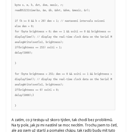
byte s, m, h, dvt, dvm, mesic, r;

readDS3231time(&s, &m, &h, &dvt, &dvm, &mesic, &r);

if (h >= 8 && h < 20) den = 1; // nastaveni intervalu sviceni

else den = 0;

for (byte brightness = 0; den == 1 && sviti == 0 && brightness <= 255; brightnes
displayTime(); // display the real-time clock data on the Serial Monitor,

analogWrite(svetlo1, brightness);

if(brightness == 255) sviti = 1;

delay(5000);

}

for (byte brightness = 255; den == 0 && sviti == 1 && brightness >= 0; brightnes
displayTime(); // display the real-time clock data on the Serial Monitor,

analogWrite(svetlo1, brightness);

if(brightness == 0) sviti = 0;

delay(5000);}

}
A zatím, co ji testuju už skoro týden, tak chodí bez problémů.
Na ty pole, jak jsi mi nastínil se moc necítím. Trochu jsem to četl,
ale asi jsem už starší a pomaleji chápu, tak radši budu mít tuto