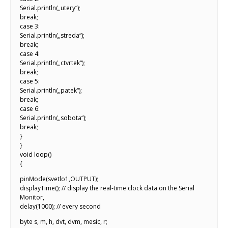
Serial.println(„utery“);
break;
case 3:
Serial.println(„streda“);
break;
case 4:
Serial.println(„ctvrtek“);
break;
case 5:
Serial.println(„patek“);
break;
case 6:
Serial.println(„sobota“);
break;
}
}
void loop()
{
pinMode(svetlo1,OUTPUT);
displayTime(); // display the real-time clock data on the Serial
Monitor,
delay(1000); // every second
byte s, m, h, dvt, dvm, mesic, r;