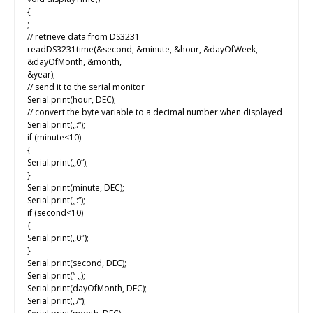
{
;
// retrieve data from DS3231
readDS3231time(&second, &minute, &hour, &dayOfWeek,
&dayOfMonth, &month,
&year);
// send it to the serial monitor
Serial.print(hour, DEC);
// convert the byte variable to a decimal number when displayed
Serial.print(„:“);
if (minute<10)
{
Serial.print(„0“);
}
Serial.print(minute, DEC);
Serial.print(„:“);
if (second<10)
{
Serial.print(„0″);
}
Serial.print(second, DEC);
Serial.print(“ „);
Serial.print(dayOfMonth, DEC);
Serial.print(„/“);