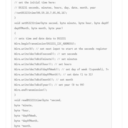
// set the initial time here:

// DS3231 seconds, minutes, hours, day, date, month, year

//setDS3231time(00,59,18,7,05,06,16);

}

void setDS3231time(byte second, byte minute, byte hour, byte dayOfWeek, byte

dayOfMonth, byte month, byte year)

{

// sets time and date data to DS3231

Wire.beginTransmission(DS3231_I2C_ADDRESS);

Wire.write(0); // set next input to start at the seconds register

Wire.write(decToBcd(second)); // set seconds

Wire.write(decToBcd(minute)); // set minutes

Wire.write(decToBcd(hour)); // set hours

Wire.write(decToBcd(dayOfWeek)); // set day of week (1=pondeli, 7=nedele)

Wire.write(decToBcd(dayOfMonth)); // set date (1 to 31)

Wire.write(decToBcd(month)); // set month

Wire.write(decToBcd(year)); // set year (0 to 99)

Wire.endTransmission();

}

void readDS3231time(byte *second,

byte *minute,

byte *hour,

byte *dayOfWeek,

byte *dayOfMonth,

byte *month,
