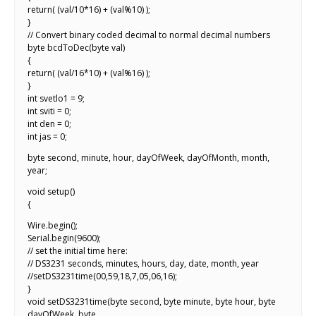
return( (val/10*16) + (val%10) );
}
// Convert binary coded decimal to normal decimal numbers
byte bcdToDec(byte val)
{
return( (val/16*10) + (val%16) );
}
int svetlo1 = 9;
int sviti = 0;
int den = 0;
int jas = 0;
byte second, minute, hour, dayOfWeek, dayOfMonth, month,
year;
void setup()
{
Wire.begin();
Serial.begin(9600);
// set the initial time here:
// DS3231 seconds, minutes, hours, day, date, month, year
//setDS3231time(00,59,18,7,05,06,16);
}
void setDS3231time(byte second, byte minute, byte hour, byte
dayOfWeek, byte