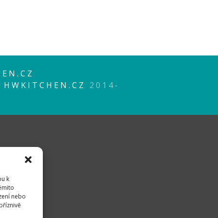
EN.CZ
P
HWKITCHEN.CZ
2014-
pu k
těmito
zení nebo
příznivě