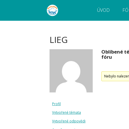
ÚVOD
FÓ
Webový magazín o bastlení a tvoření. Naučte
Bastlírna HWKITCHEN
pokročilé!
LIEG
Oblíbené t
fóru
Nebylo naleze
Profil
Vytvořené témata
Vytvořené odpovědi