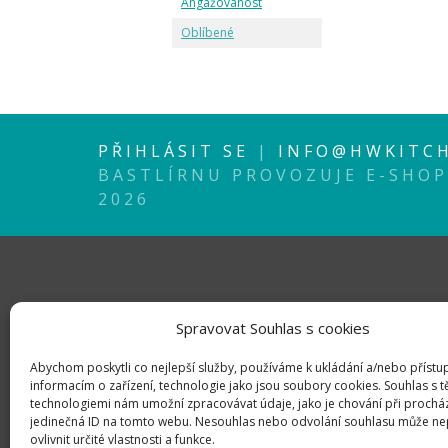
Angažovanost
Oblíbené
PŘIHLÁSIT SE
|
INFO@HWKITCH
BASTLÍRNU PROVOZUJE E-SHO
2026
Spravovat Souhlas s cookies
Abychom poskytli co nejlepší služby, používáme k ukládání a/nebo přístu
informacím o zařízení, technologie jako jsou soubory cookies. Souhlas s 
technologiemi nám umožní zpracovávat údaje, jako je chování při prochá
jedinečná ID na tomto webu. Nesouhlas nebo odvolání souhlasu může ne
ovlivnit určité vlastnosti a funkce.