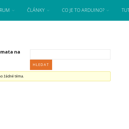
RUM
ČLÁNKY
CO JE TO ARDUINO?
TU
 se základy programování a elektroniky zábavnou formou! Arduino a microbit projekty
émata na
no žádné téma.