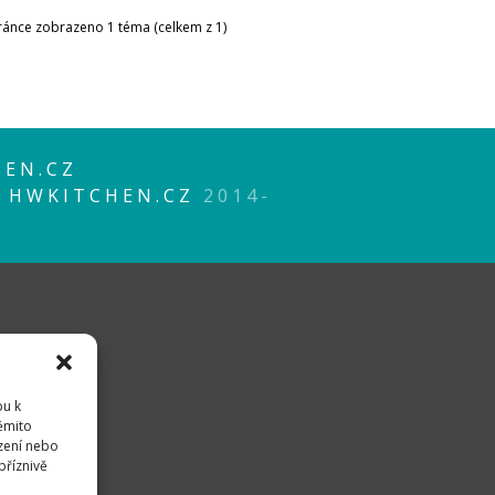
tránce zobrazeno 1 téma (celkem z 1)
EN.CZ
P
HWKITCHEN.CZ
2014-
pu k
těmito
zení nebo
příznivě