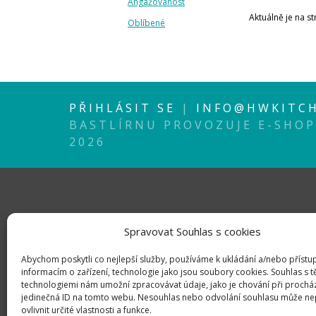
Angažovanost
Aktuálně je na s
Oblíbené
PŘIHLÁSIT SE
|
INFO@HWKITCH
BASTLÍRNU PROVOZUJE E-SHO
2026
Spravovat Souhlas s cookies
Abychom poskytli co nejlepší služby, používáme k ukládání a/nebo přístu
informacím o zařízení, technologie jako jsou soubory cookies. Souhlas s 
technologiemi nám umožní zpracovávat údaje, jako je chování při prochá
jedinečná ID na tomto webu. Nesouhlas nebo odvolání souhlasu může ne
ovlivnit určité vlastnosti a funkce.