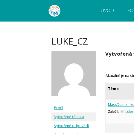
ÚVOD
FÓ
Webový magazín o bastlení a tvoření. Naučte
Bastlírna HWKITCHEN
pokročilé!
LUKE_CZ
Vytvořená
Aktuálně je na s
Téma
MassDuino – kd
Profil
Založil:
Luke
Vytvořené témata
Vytvořené odpovědi