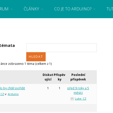
RUM
ČLÁNKY
CO JE TO ARDUINO?
TU
 se základy programování a elektroniky zábavnou formou! Arduino a microbit projekty
 témata
tránce zobrazeno 1 téma (celkem z 1)
Diskut
Příspěv
Poslední
ující
ky
příspěvek
o by chtěl pořídit
1
1
před 9 roky a 5
měsíci
_CZ
v:
Arduino
Luke_CZ