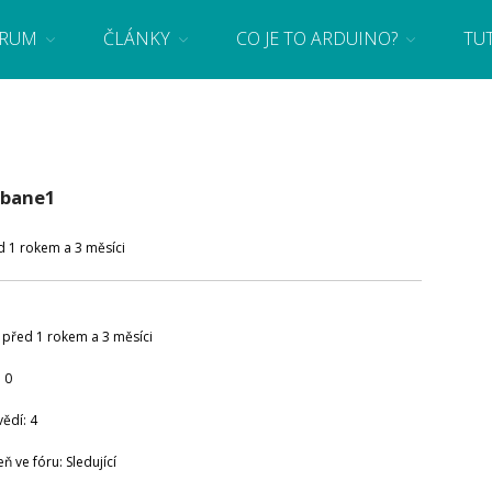
RUM
ČLÁNKY
CO JE TO ARDUINO?
TU
 se základy programování a elektroniky zábavnou formou! Arduino a microbit projekty
ebane1
d 1 rokem a 3 měsíci
: před 1 rokem a 3 měsíci
 0
ědí: 4
ň ve fóru: Sledující