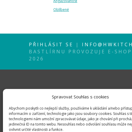
Angažovanost
Oblíbené
PŘIHLÁSIT SE
|
INFO@HWKITCH
BASTLÍRNU PROVOZUJE E-SHO
2026
Spravovat Souhlas s cookies
Abychom poskytli co nejlepší služby, používáme k ukládání a/nebo přístu
informacím o zařízení, technologie jako jsou soubory cookies. Souhlas s 
technologiemi nám umožní zpracovávat údaje, jako je chování při prochá
jedinečná ID na tomto webu. Nesouhlas nebo odvolání souhlasu může ne
ovlivnit určité vlastnosti a funkce.