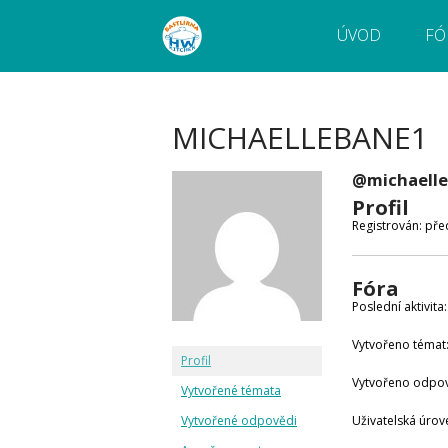
ÚVOD
FÓ
Webový magazín o bastlení a tvoření. Naučte
Bastlírna HWKITCHEN
pokročilé!
MICHAELLEBANE1
@michaell
Profil
Registrován: pře
Fóra
Poslední aktivita
Vytvořeno témat:
Profil
Vytvořeno odpov
Vytvořené témata
Vytvořené odpovědi
Uživatelská úrove