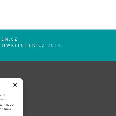
EN.CZ
P
HWKITCHEN.CZ
2014-
pu k
těmito
zení nebo
příznivě