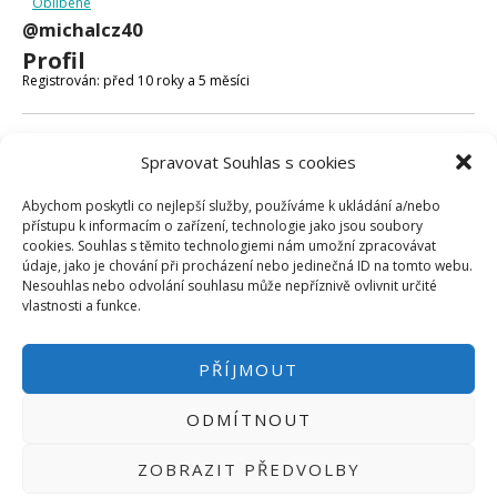
Oblíbené
Micro:bit
@michalcz40
Videa
Profil
Koupit
Registrován: před 10 roky a 5 měsíci
Fóra
Spravovat Souhlas s cookies
Poslední aktivita: před 10 roky a 5 měsíci
Abychom poskytli co nejlepší služby, používáme k ukládání a/nebo
Vytvořeno témat: 0
přístupu k informacím o zařízení, technologie jako jsou soubory
cookies. Souhlas s těmito technologiemi nám umožní zpracovávat
Vytvořeno odpovědí: 0
údaje, jako je chování při procházení nebo jedinečná ID na tomto webu.
Nesouhlas nebo odvolání souhlasu může nepříznivě ovlivnit určité
Uživatelská úroveň ve fóru: Účastník
vlastnosti a funkce.
PŘÍJMOUT
ODMÍTNOUT
PŘIHLÁSIT SE
|
INFO@HWKITCHEN.CZ
ZOBRAZIT PŘEDVOLBY
BASTLÍRNU PROVOZUJE E-SHOP