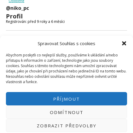
Oblíbené
Micro:bit
@niko_pc
Videa
Profil
Koupit
Registrován: před 9 roky a 6 měsíci
Fóra
Spravovat Souhlas s cookies
Poslední aktivita: před 9 roky a 6 měsíci
Abychom poskytli co nejlepší služby, používáme k ukládání a/nebo
Vytvořeno témat: 0
přístupu k informacím o zařízení, technologie jako jsou soubory
cookies. Souhlas s těmito technologiemi nám umožní zpracovávat
Vytvořeno odpovědí: 0
údaje, jako je chování při procházení nebo jedinečná ID na tomto webu.
Nesouhlas nebo odvolání souhlasu může nepříznivě ovlivnit určité
Uživatelská úroveň ve fóru: Účastník
vlastnosti a funkce.
PŘÍJMOUT
ODMÍTNOUT
PŘIHLÁSIT SE
|
INFO@HWKITCHEN.CZ
ZOBRAZIT PŘEDVOLBY
BASTLÍRNU PROVOZUJE E-SHOP