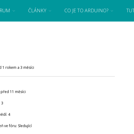
RUM
ČLÁNKY
CO JE TO ARDUINO?
TU
 se základy programování a elektroniky zábavnou formou! Arduino a microbit projekty
d 1 rokem a 3 měsíci
: před 11 měsíci
 3
ědí: 4
ň ve fóru: Sledující