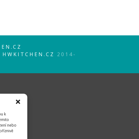
EN.CZ
P
HWKITCHEN.CZ
2014-
pu k
těmito
zení nebo
příznivě