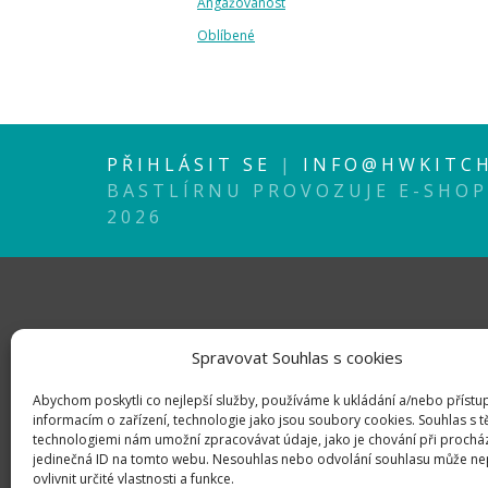
Angažovanost
Oblíbené
PŘIHLÁSIT SE
|
INFO@HWKITCH
BASTLÍRNU PROVOZUJE E-SHO
2026
Spravovat Souhlas s cookies
Abychom poskytli co nejlepší služby, používáme k ukládání a/nebo přístu
informacím o zařízení, technologie jako jsou soubory cookies. Souhlas s 
technologiemi nám umožní zpracovávat údaje, jako je chování při prochá
jedinečná ID na tomto webu. Nesouhlas nebo odvolání souhlasu může ne
ovlivnit určité vlastnosti a funkce.