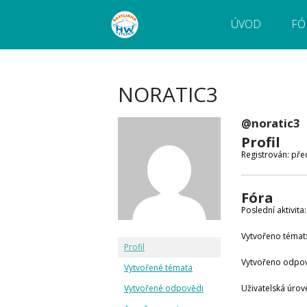
ÚVOD
FÓ
Webový magazín o bastlení a tvoření. Naučte
Bastlírna HWKITCHEN
pokročilé!
NORATIC3
@noratic3
Profil
Registrován: pře
Fóra
Poslední aktivita
Vytvořeno témat:
Profil
Vytvořeno odpov
Vytvořené témata
Vytvořené odpovědi
Uživatelská úrove