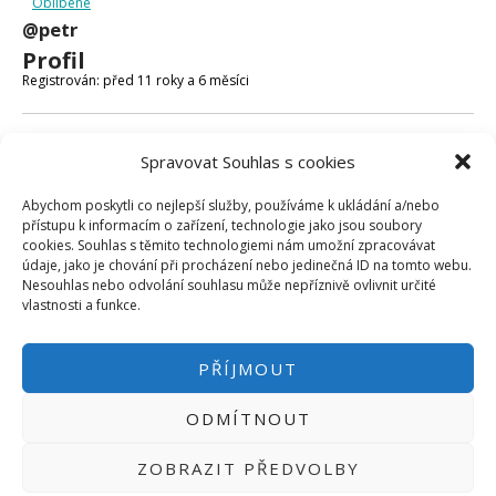
Oblíbené
Micro:bit
@petr
Videa
Profil
Koupit
Registrován: před 11 roky a 6 měsíci
Fóra
Spravovat Souhlas s cookies
Poslední aktivita: před 11 roky a 6 měsíci
Abychom poskytli co nejlepší služby, používáme k ukládání a/nebo
Vytvořeno témat: 0
přístupu k informacím o zařízení, technologie jako jsou soubory
cookies. Souhlas s těmito technologiemi nám umožní zpracovávat
Vytvořeno odpovědí: 0
údaje, jako je chování při procházení nebo jedinečná ID na tomto webu.
Nesouhlas nebo odvolání souhlasu může nepříznivě ovlivnit určité
Uživatelská úroveň ve fóru: Účastník
vlastnosti a funkce.
PŘÍJMOUT
ODMÍTNOUT
PŘIHLÁSIT SE
|
INFO@HWKITCHEN.CZ
ZOBRAZIT PŘEDVOLBY
BASTLÍRNU PROVOZUJE E-SHOP