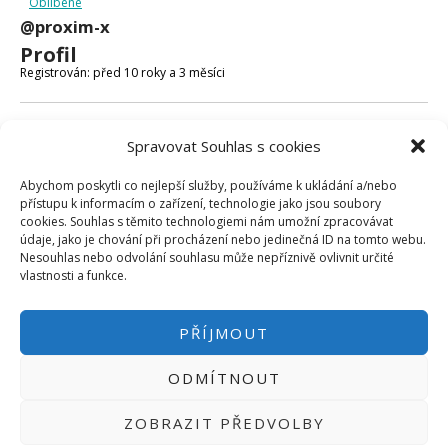
Oblíbené
Micro:bit
@proxim-x
Videa
Profil
Koupit
Registrován: před 10 roky a 3 měsíci
Fóra
Spravovat Souhlas s cookies
Poslední aktivita: před 10 roky a 3 měsíci
Abychom poskytli co nejlepší služby, používáme k ukládání a/nebo
Vytvořeno témat: 0
přístupu k informacím o zařízení, technologie jako jsou soubory
cookies. Souhlas s těmito technologiemi nám umožní zpracovávat
Vytvořeno odpovědí: 0
údaje, jako je chování při procházení nebo jedinečná ID na tomto webu.
Nesouhlas nebo odvolání souhlasu může nepříznivě ovlivnit určité
Uživatelská úroveň ve fóru: Účastník
vlastnosti a funkce.
PŘÍJMOUT
ODMÍTNOUT
PŘIHLÁSIT SE
|
INFO@HWKITCHEN.CZ
ZOBRAZIT PŘEDVOLBY
BASTLÍRNU PROVOZUJE E-SHOP