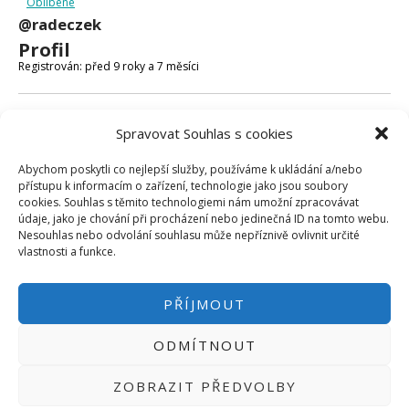
Oblíbené
Micro:bit
@radeczek
Videa
Profil
Koupit
Registrován: před 9 roky a 7 měsíci
Fóra
Spravovat Souhlas s cookies
Poslední aktivita: před 9 roky a 7 měsíci
Abychom poskytli co nejlepší služby, používáme k ukládání a/nebo
Vytvořeno témat: 0
přístupu k informacím o zařízení, technologie jako jsou soubory
cookies. Souhlas s těmito technologiemi nám umožní zpracovávat
Vytvořeno odpovědí: 0
údaje, jako je chování při procházení nebo jedinečná ID na tomto webu.
Nesouhlas nebo odvolání souhlasu může nepříznivě ovlivnit určité
Uživatelská úroveň ve fóru: Účastník
vlastnosti a funkce.
PŘÍJMOUT
ODMÍTNOUT
PŘIHLÁSIT SE
|
INFO@HWKITCHEN.CZ
ZOBRAZIT PŘEDVOLBY
BASTLÍRNU PROVOZUJE E-SHOP