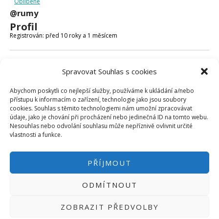
Oblíbené
Micro:bit
@rumy
Videa
Profil
Koupit
Registrován: před 10 roky a 1 měsícem
Fóra
Spravovat Souhlas s cookies
Poslední aktivita: před 10 roky a 1 měsícem
Abychom poskytli co nejlepší služby, používáme k ukládání a/nebo
Vytvořeno témat: 0
přístupu k informacím o zařízení, technologie jako jsou soubory
cookies. Souhlas s těmito technologiemi nám umožní zpracovávat
Vytvořeno odpovědí: 0
údaje, jako je chování při procházení nebo jedinečná ID na tomto webu.
Nesouhlas nebo odvolání souhlasu může nepříznivě ovlivnit určité
Uživatelská úroveň ve fóru: Účastník
vlastnosti a funkce.
PŘÍJMOUT
ODMÍTNOUT
PŘIHLÁSIT SE
|
INFO@HWKITCHEN.CZ
ZOBRAZIT PŘEDVOLBY
BASTLÍRNU PROVOZUJE E-SHOP