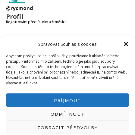
Oblíbené
Micro:bit
@rycmond
Videa
Profil
Koupit
Registrován: před 9 roky a 8 měsíci
Fóra
Spravovat Souhlas s cookies
Poslední aktivita: před 9 roky a 8 měsíci
Abychom poskytli co nejlepší služby, používáme k ukládání a/nebo
Vytvořeno témat: 0
přístupu k informacím o zařízení, technologie jako jsou soubory
cookies. Souhlas s těmito technologiemi nám umožní zpracovávat
Vytvořeno odpovědí: 0
údaje, jako je chování při procházení nebo jedinečná ID na tomto webu.
Nesouhlas nebo odvolání souhlasu může nepříznivě ovlivnit určité
Uživatelská úroveň ve fóru: Účastník
vlastnosti a funkce.
PŘÍJMOUT
ODMÍTNOUT
PŘIHLÁSIT SE
|
INFO@HWKITCHEN.CZ
ZOBRAZIT PŘEDVOLBY
BASTLÍRNU PROVOZUJE E-SHOP