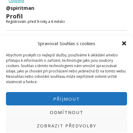
Oblíbené
Micro:bit
@spiritman
Videa
Profil
Koupit
Registrován: před 9 roky a 6 měsíci
Fóra
Spravovat Souhlas s cookies
Poslední aktivita: před 9 roky a 6 měsíci
Abychom poskytli co nejlepší služby, používáme k ukládání a/nebo
Vytvořeno témat: 0
přístupu k informacím o zařízení, technologie jako jsou soubory
cookies. Souhlas s těmito technologiemi nám umožní zpracovávat
Vytvořeno odpovědí: 0
údaje, jako je chování při procházení nebo jedinečná ID na tomto webu.
Nesouhlas nebo odvolání souhlasu může nepříznivě ovlivnit určité
Uživatelská úroveň ve fóru: Účastník
vlastnosti a funkce.
PŘÍJMOUT
ODMÍTNOUT
PŘIHLÁSIT SE
|
INFO@HWKITCHEN.CZ
ZOBRAZIT PŘEDVOLBY
BASTLÍRNU PROVOZUJE E-SHOP