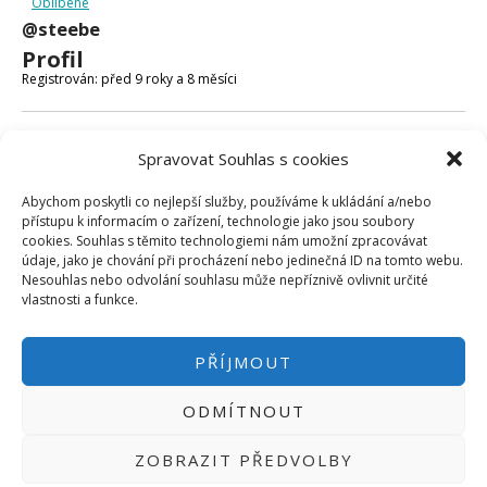
Oblíbené
Micro:bit
@steebe
Videa
Profil
Koupit
Registrován: před 9 roky a 8 měsíci
Fóra
Spravovat Souhlas s cookies
Poslední aktivita: před 9 roky a 7 měsíci
Abychom poskytli co nejlepší služby, používáme k ukládání a/nebo
Vytvořeno témat: 0
přístupu k informacím o zařízení, technologie jako jsou soubory
cookies. Souhlas s těmito technologiemi nám umožní zpracovávat
Vytvořeno odpovědí: 0
údaje, jako je chování při procházení nebo jedinečná ID na tomto webu.
Nesouhlas nebo odvolání souhlasu může nepříznivě ovlivnit určité
Uživatelská úroveň ve fóru: Účastník
vlastnosti a funkce.
PŘÍJMOUT
ODMÍTNOUT
PŘIHLÁSIT SE
|
INFO@HWKITCHEN.CZ
ZOBRAZIT PŘEDVOLBY
BASTLÍRNU PROVOZUJE E-SHOP