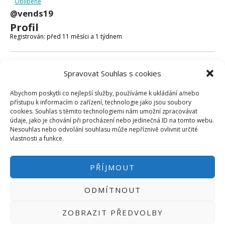
Oblíbené
Micro:bit
@vends19
Videa
Profil
Koupit
Registrován: před 11 měsíci a 1 týdnem
Fóra
Spravovat Souhlas s cookies
Poslední aktivita: před 11 měsíci a 1 týdnem
Abychom poskytli co nejlepší služby, používáme k ukládání a/nebo
Vytvořeno témat: 2
přístupu k informacím o zařízení, technologie jako jsou soubory
cookies. Souhlas s těmito technologiemi nám umožní zpracovávat
Vytvořeno odpovědí: 0
údaje, jako je chování při procházení nebo jedinečná ID na tomto webu.
Nesouhlas nebo odvolání souhlasu může nepříznivě ovlivnit určité
Uživatelská úroveň ve fóru: Sledující
vlastnosti a funkce.
PŘÍJMOUT
ODMÍTNOUT
PŘIHLÁSIT SE
|
INFO@HWKITCHEN.CZ
ZOBRAZIT PŘEDVOLBY
BASTLÍRNU PROVOZUJE E-SHOP