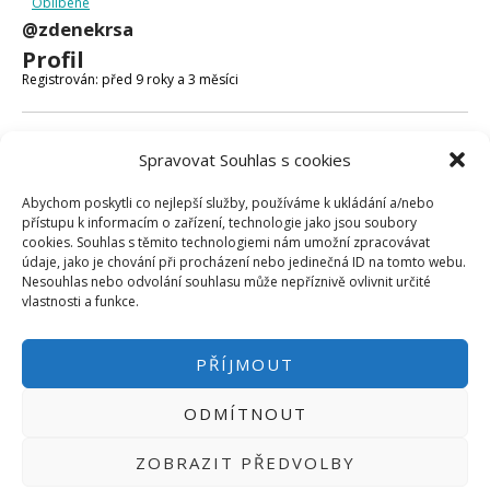
Oblíbené
Micro:bit
@zdenekrsa
Videa
Profil
Koupit
Registrován: před 9 roky a 3 měsíci
Fóra
Spravovat Souhlas s cookies
Poslední aktivita: před 9 roky a 1 měsícem
Abychom poskytli co nejlepší služby, používáme k ukládání a/nebo
Vytvořeno témat: 0
přístupu k informacím o zařízení, technologie jako jsou soubory
cookies. Souhlas s těmito technologiemi nám umožní zpracovávat
Vytvořeno odpovědí: 0
údaje, jako je chování při procházení nebo jedinečná ID na tomto webu.
Nesouhlas nebo odvolání souhlasu může nepříznivě ovlivnit určité
Uživatelská úroveň ve fóru: Účastník
vlastnosti a funkce.
PŘÍJMOUT
ODMÍTNOUT
PŘIHLÁSIT SE
|
INFO@HWKITCHEN.CZ
ZOBRAZIT PŘEDVOLBY
BASTLÍRNU PROVOZUJE E-SHOP