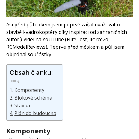
Arduino s Massimem Banzim
Arduino se Zbyškem Vodou
Arduino v příkladech
Arduino roboti
Tinylab
Asi před půl rokem jsem poprvé začal uvažovat o
Makeblock
Micro:bit
stavbě kvadrokoptéry díky inspiraci od zahraničních
Videa
autorů videí na YouTube (FliteTest, iforce2d,
RCModelReviews). Teprve před měsícem a půl jsem
Koupit
objednal součástky.
Obsah článku:
Komponenty
Blokové schéma
Stavba
Plán do budoucna
Komponenty