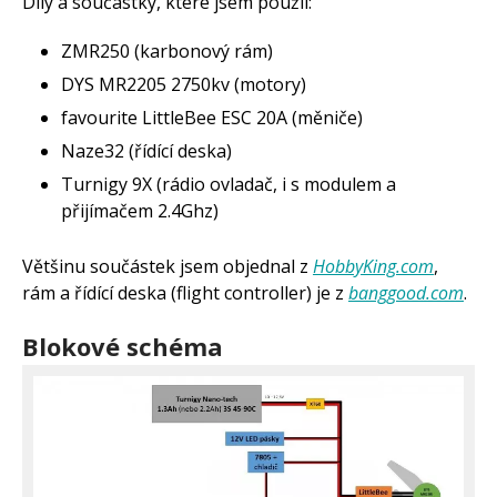
Díly a součástky, které jsem použil:
ZMR250 (karbonový rám)
DYS MR2205 2750kv (motory)
favourite LittleBee ESC 20A (měniče)
Naze32 (řídící deska)
Turnigy 9X (rádio ovladač, i s modulem a
přijímačem 2.4Ghz)
Většinu součástek jsem objednal z
HobbyKing.com
,
rám a řídící deska (flight controller) je z
banggood.com
.
Blokové schéma