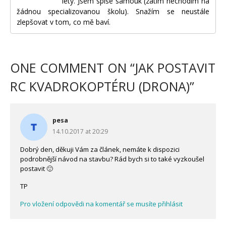
lety. Jsem spíše samouk (zatím nechodím na
žádnou specializovanou školu). Snažím se neustále
zlepšovat v tom, co mě baví.
ONE COMMENT ON “
JAK POSTAVIT
RC KVADROKOPTÉRU (DRONA)
”
pesa
14.10.2017 at 20:29
Dobrý den, děkuji Vám za článek, nemáte k dispozici
podrobnější návod na stavbu? Rád bych si to také vyzkoušel
postavit 🙂
TP
Pro vložení odpovědi na komentář se musíte přihlásit