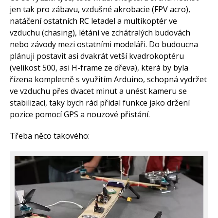
jen tak pro zábavu, vzdušné akrobacie (FPV acro),
natáčení ostatních RC letadel a multikoptér ve
vzduchu (chasing), létání ve zchátralých budovách
nebo závody mezi ostatními modeláři. Do budoucna
plánuji postavit asi dvakrát vetší kvadrokoptéru
(velikost 500, asi H-frame ze dřeva), která by byla
řízena kompletně s využitím Arduino, schopná vydržet
ve vzduchu přes dvacet minut a unést kameru se
stabilizací, taky bych rád přidal funkce jako držení
pozice pomocí GPS a nouzové přistání.
Třeba něco takového: