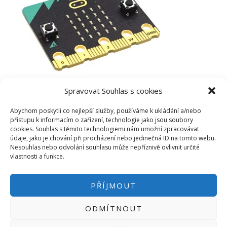
Spravovat Souhlas s cookies
Abychom poskytli co nejlepší služby, používáme k ukládání a/nebo
přístupu k informacím o zařízení, technologie jako jsou soubory
cookies. Souhlas s těmito technologiemi nám umožní zpracovávat
údaje, jako je chování při procházení nebo jedinečná ID na tomto webu.
Nesouhlas nebo odvolání souhlasu může nepříznivě ovlivnit určité
vlastnosti a funkce.
PŘÍJMOUT
ODMÍTNOUT
PŘIHLÁSIT SE
|
INFO@HWKITCHEN.CZ