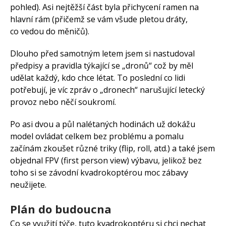
pohled). Asi nejtěžší část byla přichycení ramen na
hlavní rám (přičemž se vám všude pletou dráty,
co vedou do měničů).
Dlouho před samotným letem jsem si nastudoval
předpisy a pravidla týkající se „dronů“ což by měl
udělat každý, kdo chce létat. To poslední co lidi
potřebují, je víc zpráv o „dronech“ narušující letecký
provoz nebo něčí soukromí.
Po asi dvou a půl nalétaných hodinách už dokážu
model ovládat celkem bez problému a pomalu
začínám zkoušet různé triky (flip, roll, atd.) a také jsem
objednal FPV (first person view) výbavu, jelikož bez
toho si se závodní kvadrokoptérou moc zábavy
neužijete.
Plán do budoucna
Co se využití týče, tuto kvadrokoptéru si chci nechat