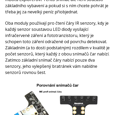
základního vybavení a pokud si s ním chcete pohrát je
třeba jej za nevelký peníz přiobjednat.
Oba moduly používají pro čtení čáry IR senzory, kdy je
každý senzor soustavou LED diody vysílající
infračervené záření a fototranzistoru, který je
schopen toto záření odražené od povrchu detekovat.
Základním (a to dosti podstatným) rozdílem v kvalitě je
počet senzorů, který každý z obou snímačů čar nabízí.
Zatímco základní snímač čáry nabízí pouze dva
senzory, jeho vylepšený bratránek vám nabídne
senzorů rovnou šest.