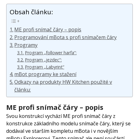
Obsah článku:
ME profi snímač čáry – popis
Programování mBota s profi snímačem čáry
Programy
Program „follower harfa“:
Program „jezdec“:
Program „Labyrint“
mBot programy ke stažení
Odkazy na produkty HW Kitchen použité v
článku:
ME profi snímač čáry – popis
Svou konstrukcí vychází ME profi snímač čáry z
konstrukce základního modelu snímače čáry, který se
dodával ve starším kompletu mBota i v novějším
mBotu Explorerovi. Tento snímač ale není součástí