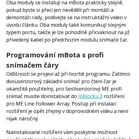
Oba moduly se instalují na mBota prakticky stejně,
pokud byste si přeci jen nevěděli při montáži a
demontáži rady, podívejte se na instruktážní video v
úvodu článku. Oba moduly také komunikují stejným
typem portu, takže je lze pohodlně přicvaknout na již
přivedený kabel po předchozím modulu snímače čar.
Programování mBota s profi
snímačem čáry
Odlišnosti se projeví až při tvorbě programu. Zatímco
dvousenzorový základní snímač pro čtení čar je
okamžitě použitelný, pro šestisenzorový ME profi
snímač musíte doinstalovat do
mBlocku 3
rozšíření
pro ME Line Follower Array. Postup při instalaci
rozšíření je opět zřejmý v doprovodném videu a není
nijak náročný.
Nainstalované rozšíření vám poskytne možnost