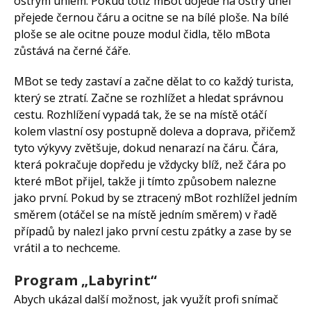
ostrým úhlem. Pokud totiž mBot dojede na ostrý úhel
přejede černou čáru a ocitne se na bílé ploše. Na bílé
ploše se ale ocitne pouze modul čidla, tělo mBota
zůstává na černé čáře.
MBot se tedy zastaví a začne dělat to co každý turista,
který se ztratí. Začne se rozhlížet a hledat správnou
cestu. Rozhlížení vypadá tak, že se na místě otáčí
kolem vlastní osy postupně doleva a doprava, přičemž
tyto výkyvy zvětšuje, dokud nenarazí na čáru. Čára,
která pokračuje dopředu je vždycky blíž, než čára po
které mBot přijel, takže ji tímto způsobem nalezne
jako první. Pokud by se ztracený mBot rozhlížel jedním
směrem (otáčel se na místě jedním směrem) v řadě
případů by nalezl jako první cestu zpátky a zase by se
vrátil a to nechceme.
Program „Labyrint“
Abych ukázal další možnost, jak využít profi snímač