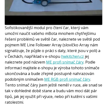
Sofistikovanější modul pro čtení čar, který vám
umožní naučit vašeho mBota mnohem chytřejšímu
řešení problémů ve světě čar, naleznete ve světě pod
pojmem ME Line Follower Array (slovíčko Array nám
signalizuje, že půjde o práci s daty, které jsou v poli) a
v Čechách, například v e-shopu
hwkitchen.cz
jej
naleznete pod názvem
ME profi snímač čáry
. Podle
informací majitele e-shopu je výroba tohoto snímače
ukončována a bude zřejmě postupně nahrazován
podobným snímačem
ME RGB profi snímač čáry
.
Tento snímač čáry jsem ještě neměl v ruce, ale snad se
tak v dohledné době stane a budu vám moci dát pár
tipů, jak jej využít při výuce, nebo při kutění s vašimi
ratolestmi.