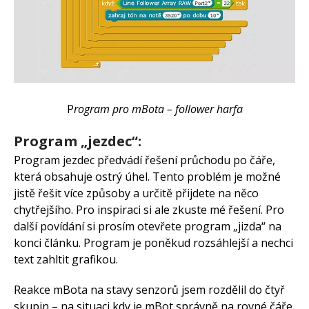
P
rogram pro mBota – follower harfa
Program „jezdec“:
Program jezdec předvádí řešení průchodu po čáře,
která obsahuje ostrý úhel. Tento problém je možné
jistě řešit více způsoby a určitě přijdete na něco
chytřejšího. Pro inspiraci si ale zkuste mé řešení. Pro
další povídání si prosím otevřete program „jizda“ na
konci článku. Program je poněkud rozsáhlejší a nechci
text zahltit grafikou.
Reakce mBota na stavy senzorů jsem rozdělil do čtyř
skupin – na situaci,kdy je mBot správně na rovné čáře