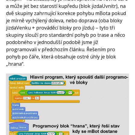
a může jet bez starostí kupředu (blok jizdaUvnitr), na
dvě skupiny zahrnující korekce pohybu mBota pokud
je mírně vychýlený doleva, nebo doprava (oba bloky
jizdaVenku + prováděcí bloky pro jízdu) – tyto tři
skupiny slouží pro standardní pohyb po trase a něco
podobného v jednodušší podobě jsme již
programovali v předchozím článku. Řešením pro
pohyb po čáře, která obsahuje ostré úhly je blok
„hrana“.