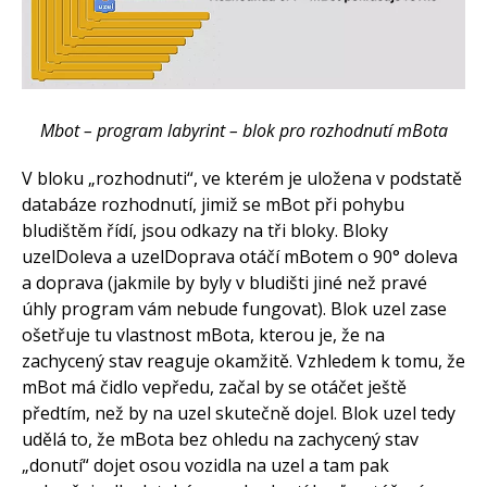
Mbot – program labyrint – blok pro rozhodnutí mBota
V bloku „rozhodnuti“, ve kterém je uložena v podstatě
databáze rozhodnutí, jimiž se mBot při pohybu
bludištěm řídí, jsou odkazy na tři bloky. Bloky
uzelDoleva a uzelDoprava otáčí mBotem o 90° doleva
a doprava (jakmile by byly v bludišti jiné než pravé
úhly program vám nebude fungovat). Blok uzel zase
ošetřuje tu vlastnost mBota, kterou je, že na
zachycený stav reaguje okamžitě. Vzhledem k tomu, že
mBot má čidlo vepředu, začal by se otáčet ještě
předtím, než by na uzel skutečně dojel. Blok uzel tedy
udělá to, že mBota bez ohledu na zachycený stav
„donutí“ dojet osou vozidla na uzel a tam pak