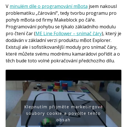
V
minulém díle o programování mBota
jsem nakousl
Co je to Arduino?
problematiku „čárování“, tedy tvorbu programu pro
Začínáme s Arduinem
pohyb mBota od firmy Makeblock po čáře.
Arduino Software
Programování pohybu se týkalo základního modulu
Tutoriály
pro čtení čar (
ME Line Follower – snímač čáry
), který je
Arduino projekty
dodáván v základní verzi produktu mBot Explorer.
Arduino s Massimem Banzim
Arduino se Zbyškem Vodou
Existují ale i sofistikovanější moduly pro snímač čáry,
Arduino v příkladech
které můžete svému modrému kamarádovi pořídit a o
Arduino roboti
Tinylab
těch bude toto volné pokračování předchozího dílu.
Makeblock
Micro:bit
Videa
Koupit
Klepnutím přijměte marketingové
soubory cookie a povolte tento
obsah