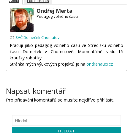
About
Latest Posts
Ondřej Merta
Pedagog volného času
at
SVČ Domeček Chomutov
Pracuji jako pedagog volného času ve Středisku volného
času Domeček v Chomutově. Momentálně vedu tři
kroužky robotiky.
Stránka mých výukových projektů je na
ondranauci.cz
Napsat komentář
Pro přidávání komentářů se musíte nejdříve
přihlásit
.