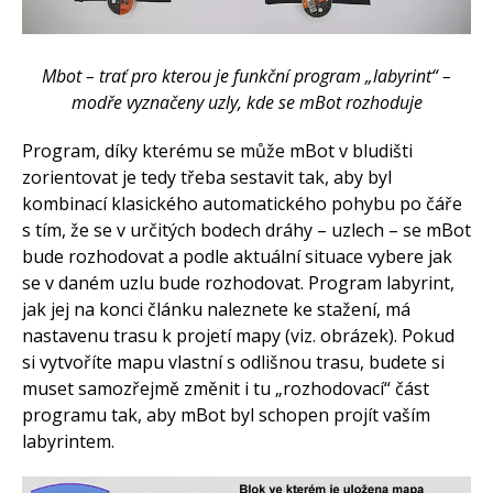
Mbot – trať pro kterou je funkční program „labyrint“ –
modře vyznačeny uzly, kde se mBot rozhoduje
Program, díky kterému se může mBot v bludišti
zorientovat je tedy třeba sestavit tak, aby byl
kombinací klasického automatického pohybu po čáře
s tím, že se v určitých bodech dráhy – uzlech – se mBot
bude rozhodovat a podle aktuální situace vybere jak
se v daném uzlu bude rozhodovat. Program labyrint,
jak jej na konci článku naleznete ke stažení, má
nastavenu trasu k projetí mapy (viz. obrázek). Pokud
si vytvoříte mapu vlastní s odlišnou trasu, budete si
muset samozřejmě změnit i tu „rozhodovací“ část
programu tak, aby mBot byl schopen projít vaším
labyrintem.