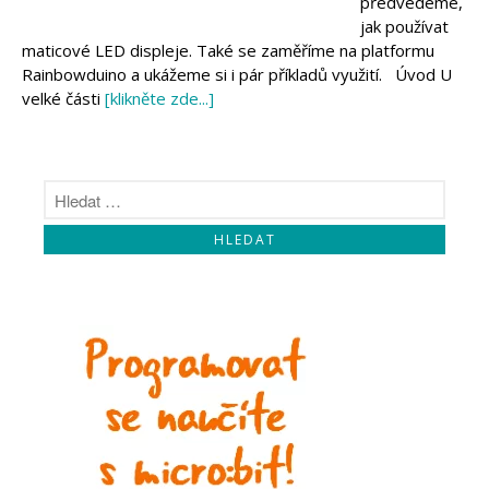
předvedeme,
Makeblock
Micro:bit
jak používat
Videa
maticové LED displeje. Také se zaměříme na platformu
Rainbowduino a ukážeme si i pár příkladů využití. Úvod U
Koupit
velké části
[klikněte zde...]