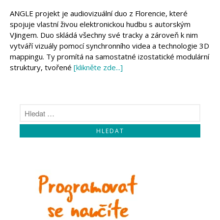
Makeblock
Micro:bit
ANGLE projekt je audiovizuální duo z Florencie, které
Videa
spojuje vlastní živou elektronickou hudbu s autorským
VJingem. Duo skládá všechny své tracky a zároveň k nim
Koupit
vytváří vizuály pomocí synchronního videa a technologie 3D
mappingu. Ty promítá na samostatné izostatické modulární
struktury, tvořené
[klikněte zde...]