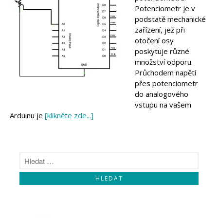
Makeblock
Potenciometr je v
Micro:bit
podstatě mechanické
Videa
zařízení, jež při
Koupit
otočení osy
poskytuje různé
množství odporu.
Průchodem napětí
přes potenciometr
do analogového
vstupu na vašem
Arduinu je
[klikněte zde...]