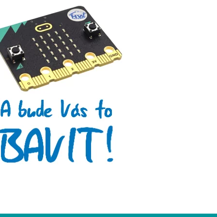
Micro:bit
Videa
Koupit