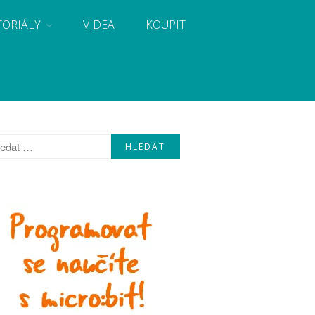
TORIÁLY
VIDEA
KOUPIT
, návody, novinky i tutoriály pro začátečníky i pro
Úvod
Fórum
Staré fórum
Články
Často kladené dotazy
O programování obecně
Vaše projekty
Co je to Arduino?
Začínáme s Arduinem
Arduino Software
Tutoriály
Arduino projekty
Arduino s Massimem Banzim
Arduino se Zbyškem Vodou
Arduino v příkladech
Arduino roboti
Tinylab
Makeblock