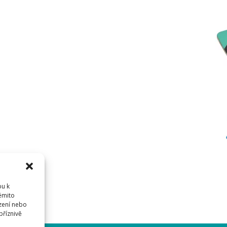
pu k
těmito
zení nebo
příznivě