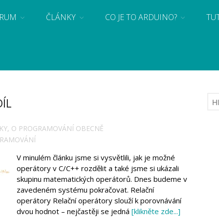
RUM
ČLÁNKY
CO JE TO ARDUINO?
TU
 se základy programování a elektroniky zábavnou formou! Arduino a microbit projekty
DÍL
KY
,
O PROGRAMOVÁNÍ OBECNĚ
RAMOVÁNÍ
V minulém článku jsme si vysvětlili, jak je možné
operátory v C/C++ rozdělit a také jsme si ukázali
skupinu matematických operátorů. Dnes budeme v
zavedeném systému pokračovat. Relační
operátory Relační operátory slouží k porovnávání
dvou hodnot – nejčastěji se jedná
[klikněte zde...]