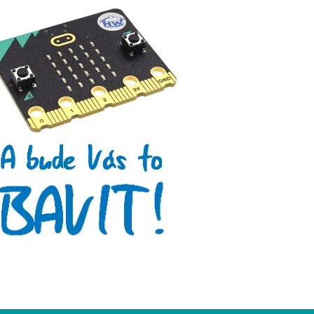
Micro:bit
Videa
Koupit