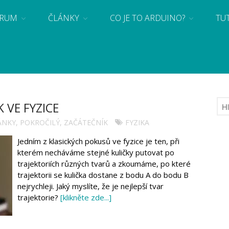
RUM
ČLÁNKY
CO JE TO ARDUINO?
TU
 se základy programování a elektroniky zábavnou formou! Arduino a microbit projekty
 VE FYZICE
ÁNKY
,
POKROČILÝ
,
ZAČÁTEČNÍK
FYZIKA
Jedním z klasických pokusů ve fyzice je ten, při
kterém necháváme stejné kuličky putovat po
trajektoriích různých tvarů a zkoumáme, po které
trajektorii se kulička dostane z bodu A do bodu B
nejrychleji. Jaký myslíte, že je nejlepší tvar
trajektorie?
[klikněte zde...]