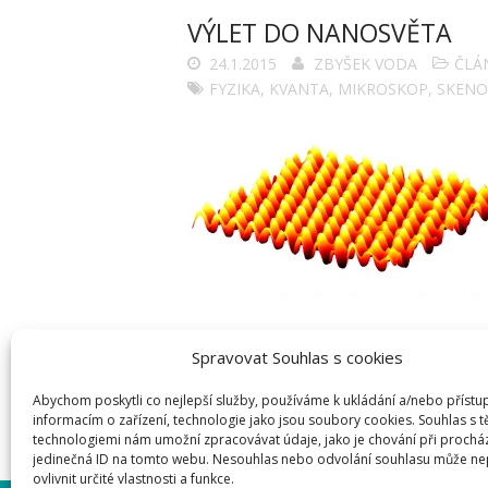
VÝLET DO NANOSVĚTA
24.1.2015
ZBYŠEK VODA
ČLÁ
FYZIKA
,
KVANTA
,
MIKROSKOP
,
SKENO
Spravovat Souhlas s cookies
Abychom poskytli co nejlepší služby, používáme k ukládání a/nebo přístu
informacím o zařízení, technologie jako jsou soubory cookies. Souhlas s 
technologiemi nám umožní zpracovávat údaje, jako je chování při prochá
jedinečná ID na tomto webu. Nesouhlas nebo odvolání souhlasu může ne
ovlivnit určité vlastnosti a funkce.