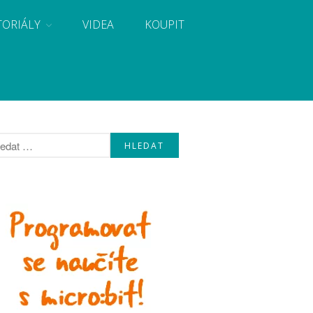
TORIÁLY
VIDEA
KOUPIT
, návody, novinky i tutoriály pro začátečníky i pro
Úvod
Fórum
Staré fórum
Články
Často kladené dotazy
O programování obecně
Vaše projekty
Co je to Arduino?
Začínáme s Arduinem
Arduino Software
Tutoriály
Arduino projekty
Arduino s Massimem Banzim
Arduino se Zbyškem Vodou
Arduino v příkladech
Arduino roboti
Tinylab
Makeblock