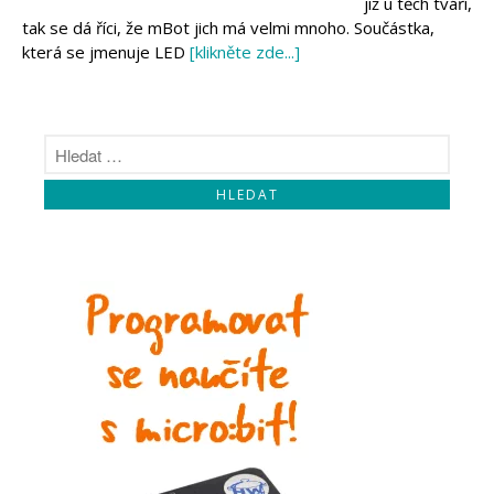
již u těch tváří,
Makeblock
Micro:bit
tak se dá říci, že mBot jich má velmi mnoho. Součástka,
Videa
která se jmenuje LED
[klikněte zde...]
Koupit