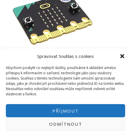
Spravovat Souhlas s cookies
Abychom poskytli co nejlepší služby, používáme k ukládání a/nebo
přístupu k informacím o zařízení, technologie jako jsou soubory
cookies. Souhlas s těmito technologiemi nám umožní zpracovávat
údaje, jako je chování při procházení nebo jedinečná ID na tomto webu.
Nesouhlas nebo odvolání souhlasu může nepříznivě ovlivnit určité
vlastnosti a funkce.
PŘÍJMOUT
ODMÍTNOUT
PŘIHLÁSIT SE
|