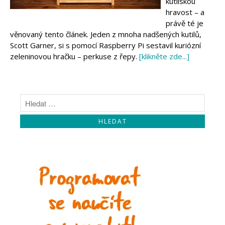
kutilskou
Makeblock
Micro:bit
hravost – a
Videa
právě té je
věnovaný tento článek. Jeden z mnoha nadšených kutilů,
Koupit
Scott Garner, si s pomocí Raspberry Pi sestavil kuriózní
zeleninovou hračku – perkuse z řepy.
[klikněte zde...]