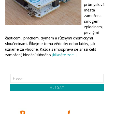
Makeblock
průmyslová
Micro:bit
města
Videa
zamořena
Koupit
smogem,
zplodinami,
pevnými
částicemi, prachem, dýmem a různými chemickými
sloučeninami. Říkejme tomu vědecky nebo laicky, jak
uznáme za vhodné. Každá samospráva se snaží čelit
zamoření; hledání slibného
[klikněte zde...]