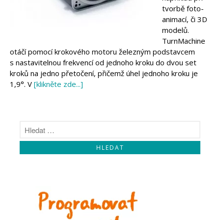
Makeblock
tvorbě foto-
Micro:bit
animací, či 3D
Videa
modelů.
Koupit
TurnMachine
otáčí pomocí krokového motoru železným podstavcem
s nastavitelnou frekvencí od jednoho kroku do dvou set
kroků na jedno přetočení, přičemž úhel jednoho kroku je
1,9°. V
[klikněte zde...]