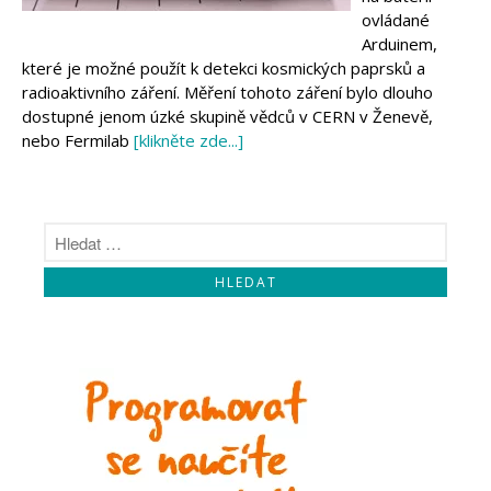
Makeblock
ovládané
Micro:bit
Arduinem,
Videa
které je možné použít k detekci kosmických paprsků a
Koupit
radioaktivního záření. Měření tohoto záření bylo dlouho
dostupné jenom úzké skupině vědců v CERN v Ženevě,
nebo Fermilab
[klikněte zde...]