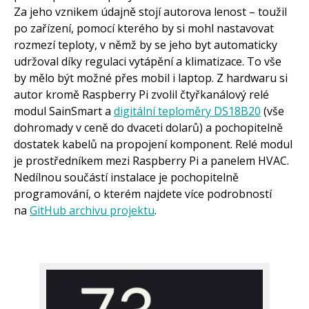
Za jeho vznikem údajně stojí autorova lenost – toužil
po zařízení, pomocí kterého by si mohl nastavovat
rozmezí teploty, v němž by se jeho byt automaticky
udržoval díky regulaci vytápění a klimatizace. To vše
by mělo být možné přes mobil i laptop. Z hardwaru si
autor kromě Raspberry Pi zvolil čtyřkanálový relé
modul SainSmart a
digitální teploměry DS18B20
(vše
dohromady v ceně do dvaceti dolarů) a pochopitelně
dostatek kabelů na propojení komponent. Relé modul
je prostředníkem mezi Raspberry Pi a panelem HVAC.
Nedílnou součástí instalace je pochopitelně
programování, o kterém najdete více podrobností
na
GitHub archivu projektu
.