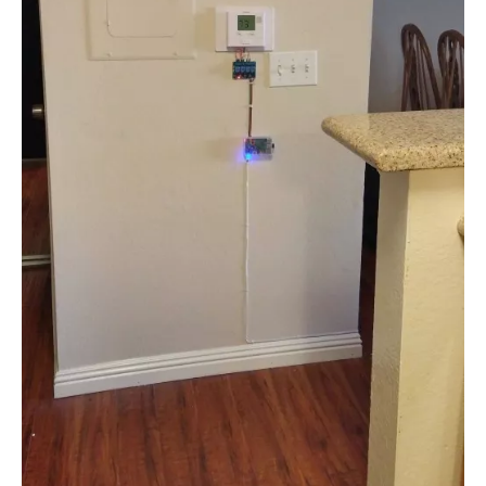
Arduino s Massimem Banzim
Arduino se Zbyškem Vodou
Arduino v příkladech
Arduino roboti
Tinylab
Makeblock
Micro:bit
Videa
Koupit