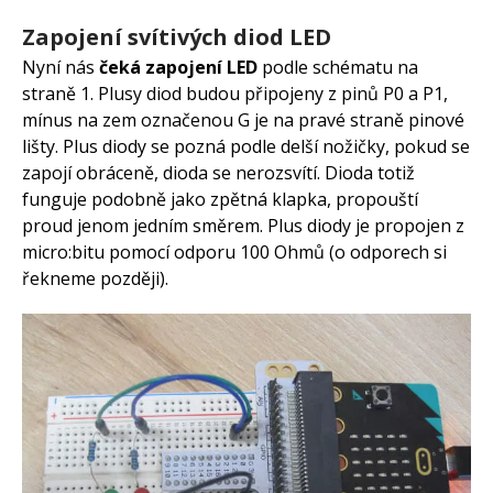
Zapojení svítivých diod LED
Nyní nás
čeká zapojení LED
podle schématu na
straně 1. Plusy diod budou připojeny z pinů P0 a P1,
mínus na zem označenou G je na pravé straně pinové
lišty. Plus diody se pozná podle delší nožičky, pokud se
zapojí obráceně, dioda se nerozsvítí. Dioda totiž
funguje podobně jako zpětná klapka, propouští
proud jenom jedním směrem. Plus diody je propojen z
micro:bitu pomocí odporu 100 Ohmů (o odporech si
řekneme později).