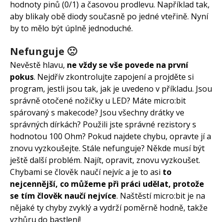
hodnoty pinů (0/1) a časovou prodlevu. Například tak,
aby blikaly obě diody současně po jedné vteřině. Nyní
by to mělo být úplně jednoduché.
Nefunguje 🙁
Nevěstě hlavu,
ne vždy se vše povede na první
pokus
. Nejdřív zkontrolujte zapojení a projděte si
program, jestli jsou tak, jak je uvedeno v příkladu. Jsou
správně otočené nožičky u LED? Máte micro:bit
spárovaný s makecode? Jsou všechny drátky ve
správných dírkách? Použili jste správné rezistory s
hodnotou 100 Ohm? Pokud najdete chybu, opravte jí a
znovu vyzkoušejte. Stále nefunguje? Někde musí být
ještě další problém. Najít, opravit, znovu vyzkoušet.
Chybami se člověk naučí nejvíc a je to asi
to
nejcennější, co můžeme při práci udělat, protože
se tím člověk naučí nejvíce
. Naštěstí micro:bit je na
nějaké ty chyby zvyklý a vydrží poměrně hodně, takže
vzhůru do bastlení!