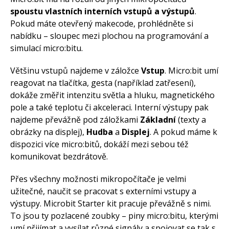
spoustu vlastních interních vstupů a výstupů
.
Pokud máte otevřený makecode, prohlédněte si
nabídku – sloupec mezi plochou na programování a
simulací micro:bitu.
Většinu vstupů najdeme v záložce
Vstup
. Micro:bit umí
reagovat na tlačítka, gesta (například zatřesení),
dokáže změřit intenzitu světla a hluku, magnetického
pole a také teplotu či akceleraci. Interní výstupy pak
najdeme převážně pod záložkami
Základní
(texty a
obrázky na displej),
Hudba
a
Displej
. A pokud máme k
dispozici více micro:bitů, dokáží mezi sebou též
komunikovat bezdrátově.
Přes všechny možnosti mikropočítače je velmi
užitečné, naučit se pracovat s externími vstupy a
výstupy. Microbit Starter kit pracuje převážně s nimi.
To jsou ty pozlacené zoubky – piny micro:bitu, kterými
umí přijímat a vysílat různé signály a spojovat se tak s