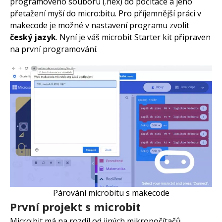
programového souboru (.hex) do počítače a jeho
přetažení myší do micro:bitu. Pro příjemnější práci v
makecode je možné v nastavení programu zvolit
český jazyk
. Nyní je váš microbit Starter kit připraven
na první programování.
Párování microbitu s makecode
První projekt s microbit
Micro:bit má na rozdíl od jiných mikropočítačů