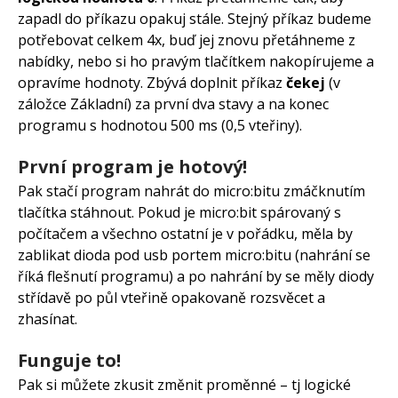
zapadl do příkazu opakuj stále. Stejný příkaz budeme
potřebovat celkem 4x, buď jej znovu přetáhneme z
nabídky, nebo si ho pravým tlačítkem nakopírujeme a
opravíme hodnoty. Zbývá doplnit příkaz
čekej
(v
záložce Základní) za první dva stavy a na konec
programu s hodnotou 500 ms (0,5 vteřiny).
První program je hotový!
Pak stačí program nahrát do micro:bitu zmáčknutím
tlačítka stáhnout. Pokud je micro:bit spárovaný s
počítačem a všechno ostatní je v pořádku, měla by
zablikat dioda pod usb portem micro:bitu (nahrání se
říká flešnutí programu) a po nahrání by se měly diody
střídavě po půl vteřině opakovaně rozsvěcet a
zhasínat.
Funguje to!
Pak si můžete zkusit změnit proměnné – tj logické