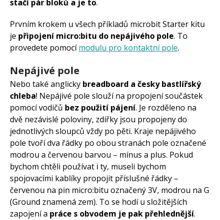
stačí pár bloků a je to
.
Prvním krokem u všech příkladů microbit Starter kitu
je
připojení micro:bitu do nepájivého pole
. To
provedete pomocí
modulu pro kontaktní pole
.
Nepájivé pole
Nebo také anglicky
breadboard a česky bastlířský
chleba
! Nepájivé pole slouží na propojení součástek
pomocí vodičů
bez použití pájení
. Je rozděleno na
dvě nezávislé poloviny, zdířky jsou propojeny do
jednotlivých sloupců vždy po pěti. Kraje nepájivého
pole tvoří dva řádky po obou stranách pole označené
modrou a červenou barvou – mínus a plus. Pokud
bychom chtěli používat i ty, museli bychom
spojovacími kablíky propojit příslušné řádky –
červenou na pin micro:bitu označený 3V, modrou na G
(Ground znamená zem). To se hodí u složitějších
zapojení a
práce s obvodem je pak přehlednější
.