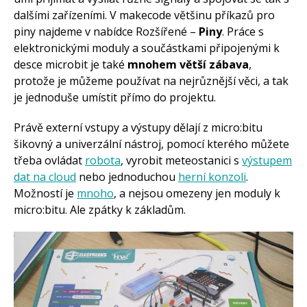
dalšími zařízeními. V makecode většinu příkazů pro
piny najdeme v nabídce Rozšířené –
Piny
. Práce s
elektronickými moduly a součástkami připojenými k
desce microbit je také
mnohem větší zábava
,
protože je můžeme používat na nejrůznější věci, a tak
je jednoduše umístit přímo do projektu.
Právě externí vstupy a výstupy dělají z micro:bitu
šikovný a univerzální nástroj, pomocí kterého můžete
třeba ovládat
robota
, vyrobit meteostanici s
výstupem
dat na cloud
nebo jednoduchou
herní konzoli
.
Možností je
mnoho
, a nejsou omezeny jen moduly k
micro:bitu. Ale zpátky k základům.