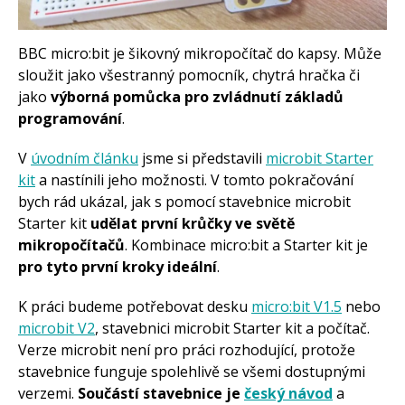
Začínáme s Arduinem
Arduino Software
BBC micro:bit je šikovný mikropočítač do kapsy. Může
Tutoriály
sloužit jako všestranný pomocník, chytrá hračka či
Arduino projekty
jako
výborná pomůcka pro zvládnutí základů
Arduino s Massimem Banzim
programování
.
Arduino se Zbyškem Vodou
Arduino v příkladech
Arduino roboti
V
úvodním článku
jsme si představili
microbit Starter
Tinylab
Makeblock
kit
a nastínili jeho možnosti. V tomto pokračování
Micro:bit
bych rád ukázal, jak s pomocí stavebnice microbit
Videa
Starter kit
udělat první krůčky ve světě
Koupit
mikropočítačů
. Kombinace micro:bit a Starter kit je
pro tyto první kroky ideální
.
K práci budeme potřebovat desku
micro:bit V1.5
nebo
microbit V2
, stavebnici microbit Starter kit a počítač.
Verze microbit není pro práci rozhodující, protože
stavebnice funguje spolehlivě se všemi dostupnými
verzemi.
Součástí stavebnice je
český návod
a