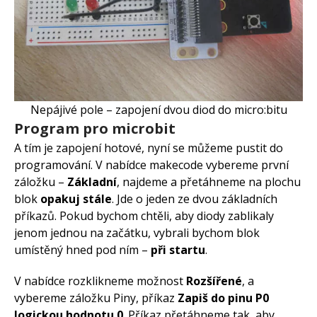
Nepájivé pole – zapojení dvou diod do micro:bitu
Program pro microbit
A tím je zapojení hotové, nyní se můžeme pustit do
programování. V nabídce makecode vybereme první
záložku –
Základní
, najdeme a přetáhneme na plochu
blok
opakuj stále
. Jde o jeden ze dvou základních
příkazů. Pokud bychom chtěli, aby diody zablikaly
jenom jednou na začátku, vybrali bychom blok
umístěný hned pod ním –
při startu
.
V nabídce rozklikneme možnost
Rozšířené
, a
vybereme záložku Piny, příkaz
Zapiš do pinu P0
logickou hodnotu 0
. Příkaz přetáhneme tak, aby