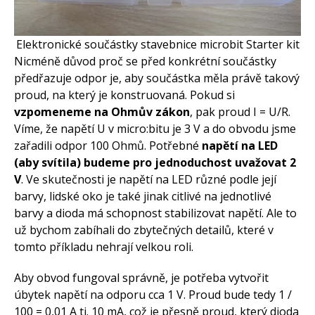
Elektronické součástky stavebnice microbit Starter kit
Nicméně důvod proč se před konkrétní součástky
předřazuje odpor je, aby součástka měla právě takový
proud, na který je konstruovaná. Pokud si
vzpomeneme na Ohmův zákon
, pak proud I = U/R.
Víme, že napětí U v micro:bitu je 3 V a do obvodu jsme
zařadili odpor 100 Ohmů. Potřebné
napětí na LED
(aby svítila) budeme pro jednoduchost uvažovat 2
V
. Ve skutečnosti je napětí na LED různé podle její
barvy, lidské oko je také jinak citlivé na jednotlivé
barvy a dioda má schopnost stabilizovat napětí. Ale to
už bychom zabíhali do zbytečných detailů, které v
tomto příkladu nehrají velkou roli.
Aby obvod fungoval správně, je potřeba vytvořit
úbytek napětí na odporu cca 1 V. Proud bude tedy 1 /
100 = 0,01 A tj. 10 mA, což je přesně proud, který dioda