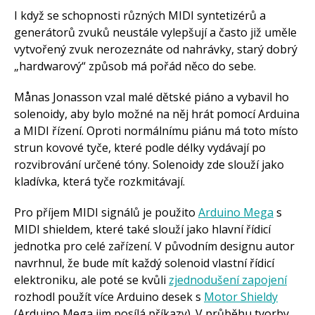
Arduino roboti
Tinylab
I když se schopnosti různých MIDI syntetizérů a
Makeblock
generátorů zvuků neustále vylepšují a často již uměle
Micro:bit
vytvořený zvuk nerozeznáte od nahrávky, starý dobrý
Videa
„hardwarový“ způsob má pořád něco do sebe.
Koupit
Månas Jonasson vzal malé dětské piáno a vybavil ho
solenoidy, aby bylo možné na něj hrát pomocí Arduina
a MIDI řízení. Oproti normálnímu piánu má toto místo
strun kovové tyče, které podle délky vydávají po
rozvibrování určené tóny. Solenoidy zde slouží jako
kladívka, která tyče rozkmitávají.
Pro příjem MIDI signálů je použito
Arduino Mega
s
MIDI shieldem, které také slouží jako hlavní řídicí
jednotka pro celé zařízení. V původním designu autor
navrhnul, že bude mít každý solenoid vlastní řídicí
elektroniku, ale poté se kvůli
zjednodušení zapojení
rozhodl použít více Arduino desek s
Motor Shieldy
(Arduino Mega jim posílá příkazy). V průběhu tvorby