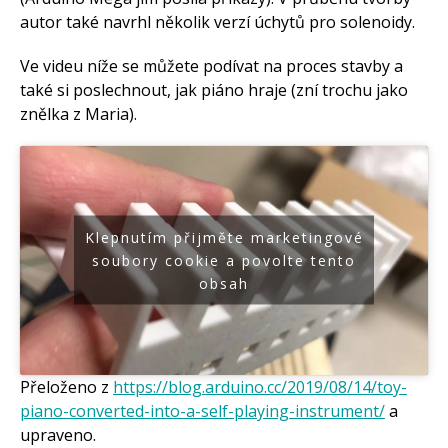
autor také navrhl několik verzí úchytů pro solenoidy.
Ve videu níže se můžete podívat na proces stavby a
také si poslechnout, jak piáno hraje (zní trochu jako
znělka z Maria).
Klepnutím přijměte marketingové
soubory cookie a povolte tento
obsah
Přeloženo z
https://blog.arduino.cc/2019/08/14/toy-
piano-converted-into-a-self-playing-instrument/
a
upraveno.