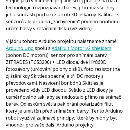
Stejně jako v minulém případě stroj pracuje na bázi
technologie rozpoznávání barev, přičemž všechny
jeho součásti pochází z útrob 3D tiskárny. Kalibrace
senzorů ale probíhá „zachycením“ prvního bonbonu
určité barvy v rotačním disku (viz video).
V jádru tohoto Arduino projektu nalezneme známé
Arduino Uno
spolu s
Adafruit Motor v2 shieldem
(pohon DC motorů), senzor pro snímání barev
ZITRADES (TCS3200) + LED dioda, dvě HY860D
fotozávory (určování polohy disků), foto resistor (na
zjištění kdy Skittles spadne) a tři DC motory s
převodovkami. Nasvícení bonbónů Skittles je
provedeno vždy LED diodou. Světlo z LED diody je
usměrňováno tak, aby se nedostalo přímo na snímač
barev. Odleskům světla pak brání polarizační filtr,
který je umístěn před snímačem barvy. Tento Arduino
robot využívá zajímavé principy, které by mohly být
vhodné i pro vaše další Arduino projekty.