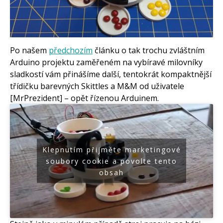
Arduino roboti
Tinylab
Makeblock
Micro:bit
Videa
Po našem
předchozím
článku o tak trochu zvláštním
Koupit
Arduino projektu zaměřeném na vybíravé milovníky
sladkostí vám přinášíme další, tentokrát kompaktnější
třídičku barevných Skittles a M&M od uživatele
[MrPrezident] – opět řízenou Arduinem.
Klepnutím přijměte marketingové
soubory cookie a povolte tento
obsah