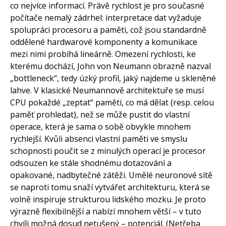
co nejvíce informací. Právě rychlost je pro současné
počítače nemalý zádrhel: interpretace dat vyžaduje
spolupráci procesoru a paměti, což jsou standardně
oddělené hardwarové komponenty a komunikace
mezi nimi probíhá lineárně. Omezení rychlosti, ke
kterému dochází, John von Neumann obrazně nazval
„bottleneck“, tedy úzký profil, jaký najdeme u skleněné
lahve. V klasické Neumannově architektuře se musí
CPU pokaždé „zeptat“ paměti, co má dělat (resp. celou
paměť prohledat), než se může pustit do vlastní
operace, která je sama o sobě obvykle mnohem
rychlejší. Kvůli absenci vlastní paměti ve smyslu
schopnosti poučit se z minulých operací je procesor
odsouzen ke stále shodnému dotazování a
opakované, nadbytečné zátěži. Umělé neuronové sítě
se naproti tomu snaží vytvářet architekturu, která se
volně inspiruje strukturou lidského mozku. Je proto
výrazně flexibilnější a nabízí mnohem větší – v tuto
chvíli možná dosud netušený – potenciál. (Netřeba