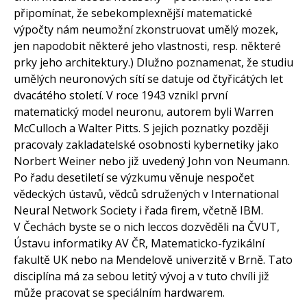
připomínat, že sebekomplexnější matematické
výpočty nám neumožní zkonstruovat umělý mozek,
jen napodobit některé jeho vlastnosti, resp. některé
prky jeho architektury.) Dlužno poznamenat, že studiu
umělých neuronových sítí se datuje od čtyřicátých let
dvacátého století. V roce 1943 vznikl první
matematický model neuronu, autorem byli Warren
McCulloch a Walter Pitts. S jejich poznatky později
pracovaly zakladatelské osobnosti kybernetiky jako
Norbert Weiner nebo již uvedený John von Neumann.
Po řadu desetiletí se výzkumu věnuje nespočet
vědeckých ústavů, vědců sdružených v International
Neural Network Society i řada firem, včetně IBM.
V Čechách byste se o nich leccos dozvěděli na ČVUT,
Ústavu informatiky AV ČR, Matematicko-fyzikální
fakultě UK nebo na Mendelově univerzitě v Brně. Tato
disciplína má za sebou letitý vývoj a v tuto chvíli již
může pracovat se speciálním hardwarem.