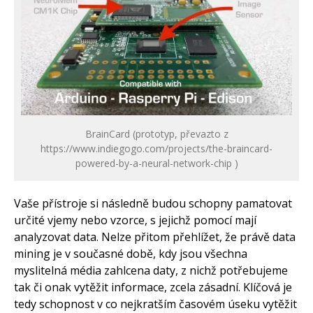
BrainCard (prototyp, převazto z
https://www.indiegogo.com/projects/the-braincard-
powered-by-a-neural-network-chip )
Vaše přístroje si následně budou schopny pamatovat
určité vjemy nebo vzorce, s jejichž pomocí mají
analyzovat data. Nelze přitom přehlížet, že právě data
mining je v současné době, kdy jsou všechna
myslitelná média zahlcena daty, z nichž potřebujeme
tak či onak vytěžit informace, zcela zásadní. Klíčová je
tedy schopnost v co nejkratším časovém úseku vytěžit