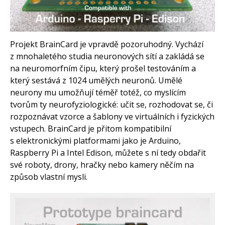
Arduino s Massimem Banzim
Arduino se Zbyškem Vodou
Arduino v příkladech
Arduino roboti
Tinylab
Projekt BrainCard je vpravdě pozoruhodný. Vychází
Makeblock
z mnohaletého studia neuronových sítí a zakládá se
Micro:bit
Videa
na neuromorfním čipu, který prošel testováním a
který sestává z 1024 umělých neuronů. Umělé
Koupit
neurony mu umožňují téměř totéž, co myslícím
tvorům ty neurofyziologické: učit se, rozhodovat se, či
rozpoznávat vzorce a šablony ve virtuálních i fyzických
vstupech. BrainCard je přitom kompatibilní
s elektronickými platformami jako je Arduino,
Raspberry Pi a Intel Edison, můžete s ní tedy obdařit
své roboty, drony, hračky nebo kamery něčím na
způsob vlastní mysli.