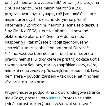
umělých neuronů. Uvedená IBM přitom již pracuje na
čipu s kapacitou přes milion neuronů a 256
programovatelných synapsí, což jsou umělé imitace
mezineuronových rozhraní, kterými se přenáší
informace v „přírodním“ neuronu. Jedná se o desku s
čipy CM1K a FPGA, které lze připojit k libovolné
elektronické platformě. Svému Arduinu nebo
Raspberry Pi tak můžete připojit zjednodušený
„mozek“ a tím znásobit jeho potenciál. Obrazně
řečeno, vaše zařízení dostane funkčně omezenou
pravou hemisféru, díky které se přístroj dokáže učit a
rozpoznávat šablony, obrazy (například tvary, tváře,
mimiku) nebo zvuky z přicházejícího proudu dat. Levá
hemisféra – původní zařízení – tak bude mít mnohem
více prostoru pro práci.
Projekt můžete podpořit na crowdfundingové stránce
IndieGogo, přesněji této
adrese
. Protože se stále
jedná o prostor, který bude vyžadovat soustavné