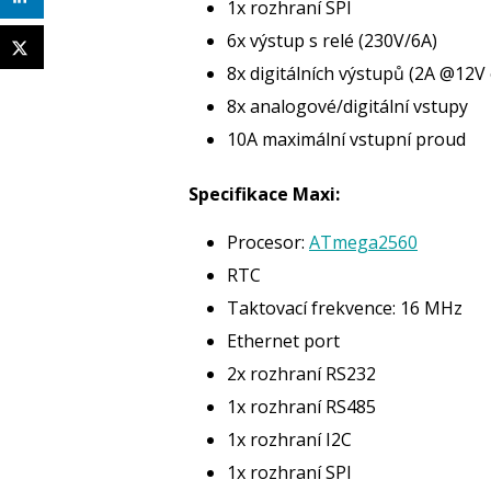
1x rozhraní SPI
6x výstup s relé (230V/6A)
8x digitálních výstupů (2A @12V
8x analogové/digitální vstupy
10A maximální vstupní proud
Specifikace Maxi:
Procesor:
ATmega2560
RTC
Taktovací frekvence: 16 MHz
Ethernet port
2x rozhraní RS232
1x rozhraní RS485
1x rozhraní I2C
1x rozhraní SPI