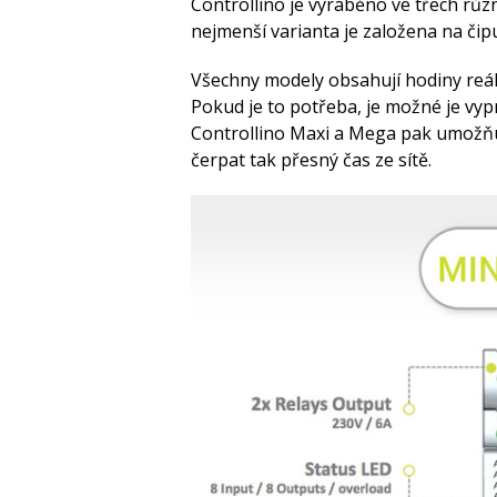
Controllino je vyráběno ve třech růz
nejmenší varianta je založena na či
Všechny modely obsahují hodiny reáln
Pokud je to potřeba, je možné je vyp
Controllino Maxi a Mega pak umožňu
čerpat tak přesný čas ze sítě.