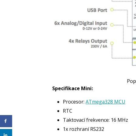
Pop
Specifikace Mini:
Procesor:
ATmega328 MCU
RTC
Taktovací frekvence: 16 MHz
1x rozhraní RS232