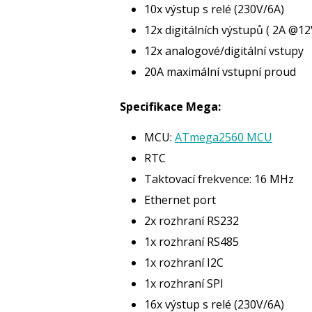
10x výstup s relé (230V/6A)
12x digitálních výstupů ( 2A @12
12x analogové/digitální vstupy
20A maximální vstupní proud
Specifikace Mega:
MCU:
ATmega2560 MCU
RTC
Taktovací frekvence: 16 MHz
Ethernet port
2x rozhraní RS232
1x rozhraní RS485
1x rozhraní I2C
1x rozhraní SPI
16x výstup s relé (230V/6A)