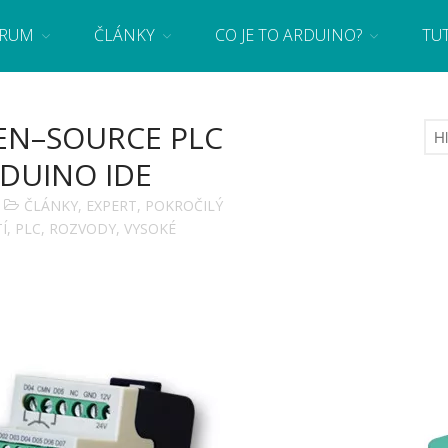
RUM
ČLÁNKY
CO JE TO ARDUINO?
TU
 se základy programování a elektroniky zábavnou formou! Arduino a microbit projekty
EN–SOURCE PLC
RDUINO IDE
ČLÁNKY
,
EXPERT
,
POKROČILÝ
Í
,
PLC
,
ROZVODY
,
VYSOKÉ