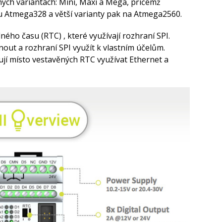
ných variantách: Mini, Maxi a Mega, příčemž
pu Atmega328 a větší varianty pak na Atmega2560.
ého času (RTC) , které využívají rozhraní SPI.
nout a rozhraní SPI využít k vlastním účelům.
jí místo vestavěných RTC využívat Ethernet a