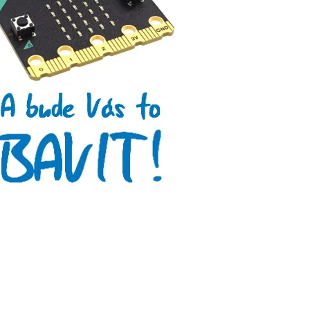
Arduino se Zbyškem Vodou
Arduino v příkladech
Arduino roboti
Tinylab
Makeblock
Micro:bit
Videa
Koupit