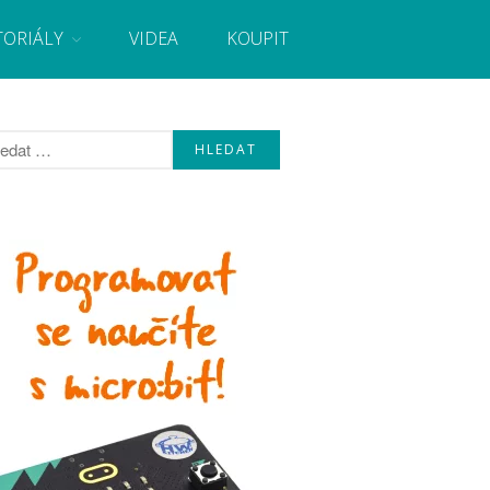
TORIÁLY
VIDEA
KOUPIT
, návody, novinky i tutoriály pro začátečníky i pro
Úvod
Fórum
Staré fórum
Články
Často kladené dotazy
O programování obecně
Vaše projekty
Co je to Arduino?
Začínáme s Arduinem
Arduino Software
Tutoriály
Arduino projekty
Arduino s Massimem Banzim