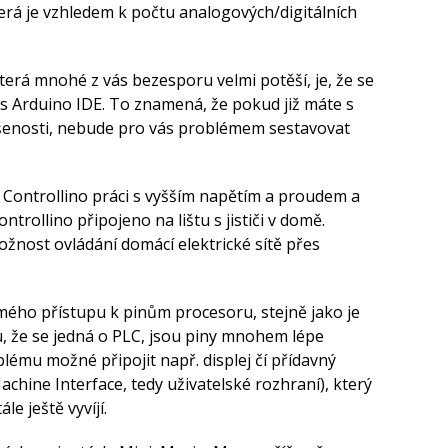
terá je vzhledem k počtu analogových/digitálních
která mnohé z vás bezesporu velmi potěší, je, že se
s Arduino IDE. To znamená, že pokud již máte s
enosti, nebude pro vás problémem sestavovat
 Controllino práci s vyšším napětím a proudem a
ntrollino připojeno na lištu s jističi v domě.
ožnost ovládání domácí elektrické sítě přes
mého přístupu k pinům procesoru, stejně jako je
, že se jedná o PLC, jsou piny mnohem lépe
lému možné připojit např. displej čí přídavný
ine Interface, tedy uživatelské rozhraní), který
e ještě vyvíjí.