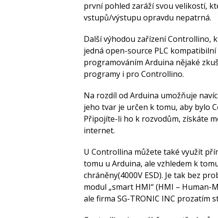
první pohled zaráží svou velikostí, k
vstupů/výstupu opravdu nepatrná.
Další výhodou zařízení Controllino, 
jedná open-source PLC kompatibilní 
programováním Arduina nějaké zkuš
programy i pro Controllino.
Na rozdíl od Arduina umožňuje navíc
jeho tvar je určen k tomu, aby bylo Co
Připojíte-li ho k rozvodům, získáte m
internet.
U Controllina můžete také využít pří
tomu u Arduina, ale vzhledem k tomu
chráněny(4000V ESD). Je tak bez prob
modul „smart HMI“ (HMI – Human-Mach
ale firma SG-TRONIC INC prozatím stál