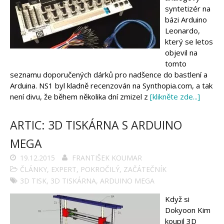
syntetizér na
bázi Arduino
Leonardo,
který se letos
objevil na
tomto
seznamu doporučených dárků pro nadšence do bastlení a
Arduina. NS1 byl kladně recenzován na Synthopia.com, a tak
není divu, že během několika dní zmizel z
[klikněte zde...]
ARTIC: 3D TISKÁRNA S ARDUINO
MEGA
19.12.2015
FRANTIŠEK KOUMAR
ČLÁNKY
,
EXPERT
,
POKROČILÝ
,
ZAČÁTEČNÍK
3D TISK
,
3D TISKÁRNA
,
ARDUINO MEGA
Když si
Dokyoon Kim
koupil 3D