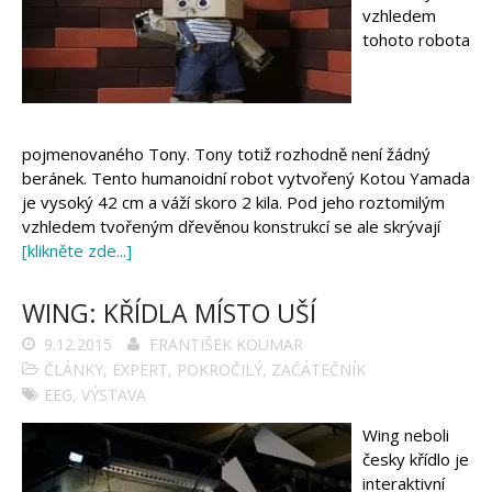
vzhledem
tohoto robota
pojmenovaného Tony. Tony totiž rozhodně není žádný
beránek. Tento humanoidní robot vytvořený Kotou Yamada
je vysoký 42 cm a váží skoro 2 kila. Pod jeho roztomilým
vzhledem tvořeným dřevěnou konstrukcí se ale skrývají
[klikněte zde...]
WING: KŘÍDLA MÍSTO UŠÍ
9.12.2015
FRANTIŠEK KOUMAR
ČLÁNKY
,
EXPERT
,
POKROČILÝ
,
ZAČÁTEČNÍK
EEG
,
VÝSTAVA
Wing neboli
česky křídlo je
interaktivní