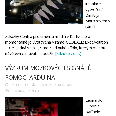
instalace
vytvořená
Dimitrym
Morozovem v
rámci
zakázky Centra pro umění a média v Karlsruhe a
momentálně je vystavena v rámci GLOBALE: Exoevolution
2015. Jedná se o 2,5 metru dlouhé křídlo, kterým mohou
návštěvnici mávat za použití
[klikněte zde...]
VÝZKUM MOZKOVÝCH SIGNÁLŮ
POMOCÍ ARDUINA
25.11.2015
FRANTIŠEK KOUMAR
ČLÁNKY
,
EXPERT
Leonardo
Lupori a
Raffaele