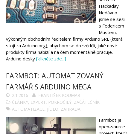
Hackaday.
Nedávno
jsme se sešli
s Federicem
Mustem,
výkonným obchodním ředitelem firmy Arduino SRL (která
stojí za Arduino.org), abychom se dozvěděli, jaké nové
produkty firma nabízí a na čem momentálně pracuje.
Arduino desky
[klikněte zde...]
FARMBOT: AUTOMATIZOVANÝ
FARMÁŘ S ARDUINO MEGA
2.1.2016
FRANTIŠEK KOUMAR
ČLÁNKY
,
EXPERT
,
POKROČILÝ
,
ZAČÁTEČNÍK
AUTOMATIZACE
,
JÍDLO
,
ZAHRADA
Farmbot je
open-source
projekt, který