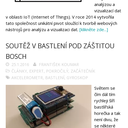
analýzou a
vizualizací dat
v oblasti IoT (Internet of Things). V roce 2014 vytvořila
tato společnost unikátní pivot sloužící k tvorbě webových
nástrojů pro analýzu a vizualizaci dat.
[klikněte zde...]
SOUTĚŽ V BASTLENÍ POD ZÁŠTITOU
BOSCH
25.1.2016
FRANTIŠEK KOUMAR
ČLÁNKY
,
EXPERT
,
POKROČILÝ
,
ZAČÁTEČNÍK
AKCELEROMETR
,
BASTLENÍ
,
GYROSKOP
Světem se
čím dál tím
rychleji šíří
bastlířská
horečka a tak
není divu, že
se některé