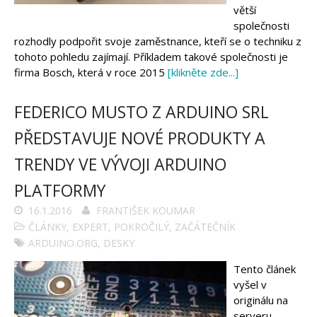
větší
společnosti
rozhodly podpořit svoje zaměstnance, kteří se o techniku z
tohoto pohledu zajímají. Příkladem takové společnosti je
firma Bosch, která v roce 2015
[klikněte zde...]
FEDERICO MUSTO Z ARDUINO SRL
PŘEDSTAVUJE NOVÉ PRODUKTY A
TRENDY VE VÝVOJI ARDUINO
PLATFORMY
16.1.2016
FRANTIŠEK KOUMAR
ČLÁNKY
,
EXPERT
,
POKROČILÝ
,
ZAČÁTEČNÍK
ARDUINO.ORG
,
DESKY
Tento článek
vyšel v
originálu na
serveru