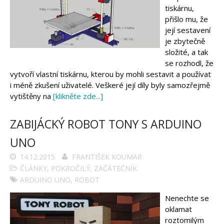
tiskárnu,
přišlo mu, že
její sestavení
je zbytečně
složité, a tak
se rozhodl, že
vytvoří vlastní tiskárnu, kterou by mohli sestavit a používat
i méně zkušení uživatelé. Veškeré její díly byly samozřejmě
vytištěny na
[klikněte zde...]
ZABIJÁCKÝ ROBOT TONY S ARDUINO
UNO
14.12.2015
FRANTIŠEK KOUMAR
ČLÁNKY
,
POKROČILÝ
,
ZAČÁTEČNÍK
ARDUINO UNO
,
ROBOT
Nenechte se
oklamat
roztomilým