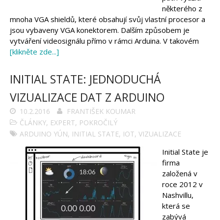
Arduino projekty
některého z
Arduino s Massimem Banzim
mnoha VGA shieldů, které obsahují svůj vlastní procesor a
Arduino se Zbyškem Vodou
jsou vybaveny VGA konektorem. Dalším způsobem je
Arduino v příkladech
Arduino roboti
vytváření videosignálu přímo v rámci Arduina. V takovém
Tinylab
[klikněte zde...]
Makeblock
Micro:bit
Videa
INITIAL STATE: JEDNODUCHÁ
Koupit
VIZUALIZACE DAT Z ARDUINO
10.2.2016
FRANTIŠEK KOUMAR
ČLÁNKY
,
EXPERT
,
POKROČILÝ
ARDUINO YÚN
,
INITIAL STATE
,
IOT
,
VIZUALIZACE
Initial State je
firma
založená v
roce 2012 v
Nashvillu,
která se
zabývá