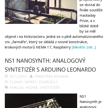
se dostal do
finále soutěže
Hackaday
Prize, a v
blízké době
by se měl
objevit i na Kickstasteru. Jedná se o plně automatizovaného
cnc „farmáře“, který se skládá z nosné konstrukce,
krokových motorů NEMA 17, Raspberry
[klikněte zde...]
NS1 NANOSYNTH: ANALOGOVÝ
SYNTETIZÉR S ARDUINO LEONARDO
30.12.2015
FRANTIŠEK KOUMAR
ČLÁNKY
,
EXPERT
,
POKROČILÝ
ANALOG
,
HUDBA
,
SYNTETIZÉR
NS1
Nanosynth je
analogový