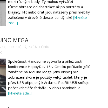
mezi různými body. Ty mohou vytvářet
různé obrazce od abstrakce až po portréty a
krajinky. Nit nebo drát jsou nataženy přes hřebíky
zatlučené v dřevěné desce. Londýnské
[klikněte
zde...]
UINO MEGA
NKY
,
POKROČILÝ
,
ZAČÁTEČNÍK
K
Společnost Handsome vytvořila u příležitosti
konference HappyDev’15 v Omsku počitadlo gólů
založené na Arduino Mega. Jako displej pro
zobrazení skóre je použitý velký tablet, který je
přes USB připojený k Arduinu. Použití USB snižuje
počet kabeláže fotbálku. V obou brankách je
[klikněte zde...]