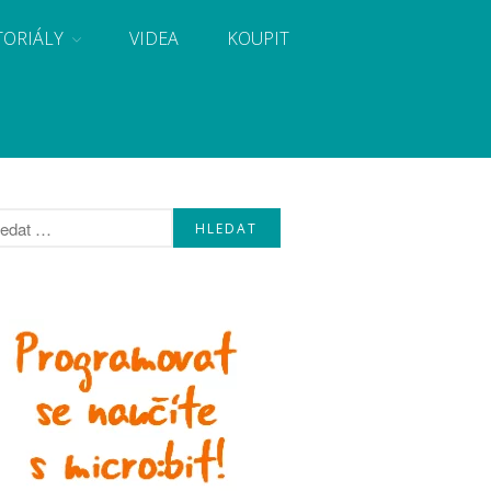
TORIÁLY
VIDEA
KOUPIT
, návody, novinky i tutoriály pro začátečníky i pro
Úvod
Fórum
Staré fórum
Články
Často kladené dotazy
O programování obecně
Vaše projekty
Co je to Arduino?
Začínáme s Arduinem
Arduino Software
Tutoriály
Arduino projekty
Arduino s Massimem Banzim
Arduino se Zbyškem Vodou
Arduino v příkladech