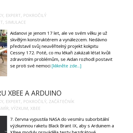
KY
,
EXPERT
,
POKROČILÝ
FT
,
SIMULACE
Aidanovi je jenom 17 let, ale ve svém věku je už
skvělým konstruktérem a vynálezcem. Nedávno
představil svůj neuvěřitelný projekt kokpitu
Cessny 172. Poté, co mu lékaři zakázali létat kvůli
zdravotním problémům, se Aidan rozhodl postavit
se proti své nemoci
[klikněte zde...]
RU XBEE A ARDUINO
KY
,
EXPERT
,
POKROČILÝ
,
ZAČÁTEČNÍK
SMÍR
,
VÝZKUM
,
XBEE
7. června vypustila NASA do vesmíru suborbitální
výzkumnou raketu Black Brant IX, aby s Arduinem a
XBee moduly prováděla testy bezdrátové