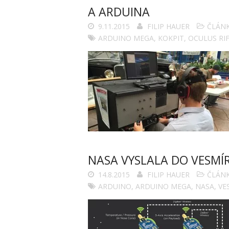
A ARDUINA
9.11.2015
FILIP HAUER
ČLÁN
ARDUINO MEGA
,
KOKPIT
,
OCULUS RI
NASA VYSLALA DO VESMÍ
14.8.2015
FILIP HAUER
ČLÁN
ARDUINO
,
ARDUINO MEGA
,
NASA
,
VE