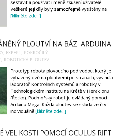
sestavit a používat i méně zkušení uživatelé.
Veškeré její díly byly samozřejmě vytištěny na
[klikněte zde...]
NĚNÝ PLOUTVÍ NA BÁZI ARDUINA
KY
,
EXPERT
,
POKROČILÝ
T
,
ROBOTICKÁ PLOUTEV
Prototyp robota plovoucího pod vodou, který je
vybavený dvěma ploutvemi po stranách, vyvinula
laboratoř Kontrolních systémů a robotiky v
Technologickém institutu na Krétě v Heraklionu
(Řecko). Podmořský robot je ovládaný pomocí
Arduino Mega: Každá ploutev se skládá ze čtyř
individuálně
[klikněte zde...]
É VELIKOSTI POMOCÍ OCULUS RIFT