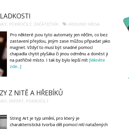
LADKOSTI
NKY
,
POKROČILÝ
,
ZAČÁTEČNÍK
ARDUINO MEGA
Pro některé jsou tyto automaty jen něčím, co bez
zastavení přejdou, jiným zase můžou připadat jako
magnet. Vždyť to musí být snadné pomocí
chapadla chytit plyšáka či jinou odměnu a donést ji
na patřičné místo. I tak by bylo lepší mít
[klikněte
zde...]
Y Z NITĚ A HŘEBÍKŮ
NKY
,
EXPERT
,
POKROČILÝ
String Art je typ umění, pro který je
charakteristická tvorba děl pomocí nití natažených