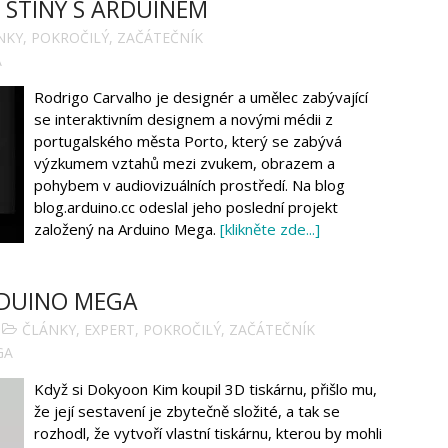
 STÍNY S ARDUINEM
NKY
,
POKROČILÝ
,
ZAČÁTEČNÍK
A
Rodrigo Carvalho je designér a umělec zabývající
se interaktivním designem a novými médii z
portugalského města Porto, který se zabývá
výzkumem vztahů mezi zvukem, obrazem a
pohybem v audiovizuálních prostředí. Na blog
blog.arduino.cc odeslal jeho poslední projekt
založený na Arduino Mega.
[klikněte zde...]
RDUINO MEGA
ČLÁNKY
,
EXPERT
,
POKROČILÝ
,
ZAČÁTEČNÍK
GA
Když si Dokyoon Kim koupil 3D tiskárnu, přišlo mu,
že její sestavení je zbytečně složité, a tak se
rozhodl, že vytvoří vlastní tiskárnu, kterou by mohli