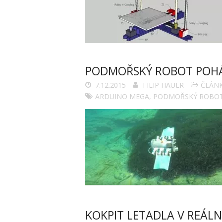
PODMOŘSKÝ ROBOT POHÁ
7.12.2015
FILIP HAUER
ČLÁN
ARDUINO MEGA
,
PODMOŘSKÝ ROBO
KOKPIT LETADLA V REÁLN