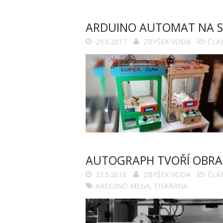
ARDUINO AUTOMAT NA S
29.6.2017
ZBYŠEK VODA
ČLÁ
AUTOGRAPH TVOŘÍ OBRAZ
23.5.2016
ZBYŠEK VODA
ČLÁ
ARDUINO MEGA
,
TISKÁRNA