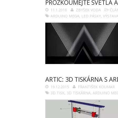
PROZKOUMEJTE SVĚTLA A
11.1.2016
ZBYŠEK VODA
ČLÁ
ARDUINO MEGA
,
LED PÁSKY
,
VÝSTAV
ARTIC: 3D TISKÁRNA S A
19.12.2015
FRANTIŠEK KOUMAR
3D TISK
,
3D TISKÁRNA
,
ARDUINO ME