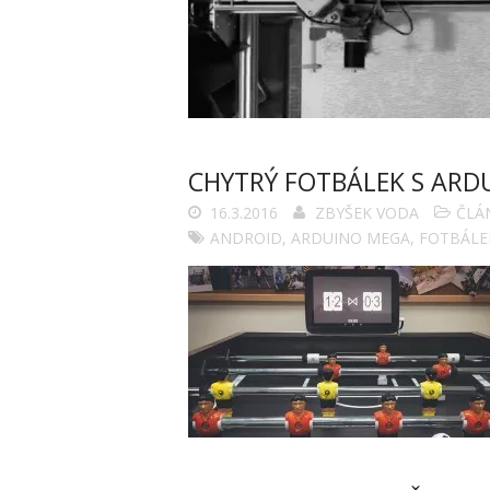
CHYTRÝ FOTBÁLEK S ARD
16.3.2016
ZBYŠEK VODA
ČLÁ
ANDROID
,
ARDUINO MEGA
,
FOTBÁLE