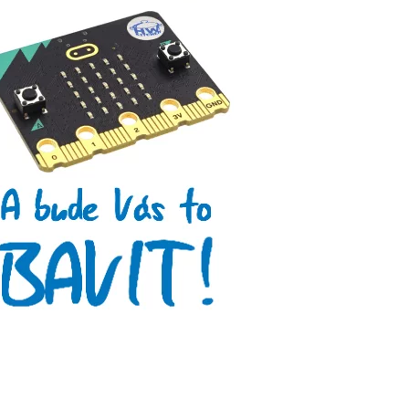
Arduino roboti
Tinylab
Makeblock
Micro:bit
Videa
Koupit