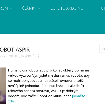
RUM
ČLÁNKY
CO JE TO ARDUINO?
TU
 se základy programování a elektroniky zábavnou formou! Arduino a microbit projekty
OBOT ASPIR
NKY
,
EXPERT
,
POKROČILÝ
Humanoidní roboti jsou pro konstruktéry poměrně
velkou výzvou. Vymyslet mechanismus robota, aby
se mohl pohybovat a neztrácel rovnováhu totiž
není úplně jednoduché. Pokud byste si ale chtěli
takového robota postavit, ASPIR je dobrým
bodem, kde začít. Robot od kutila Johna
[klikněte
zde...]