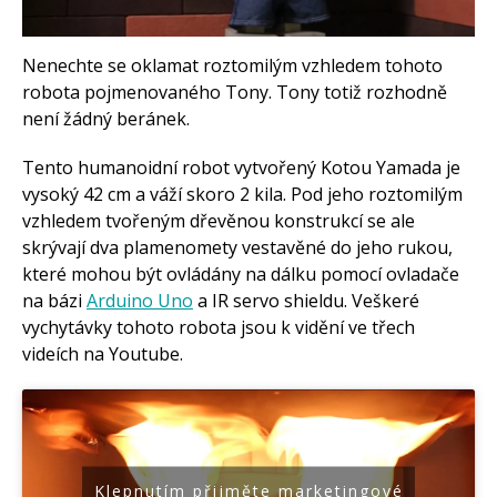
Tinylab
Makeblock
Micro:bit
Nenechte se oklamat roztomilým vzhledem tohoto
Videa
robota pojmenovaného Tony. Tony totiž rozhodně
Koupit
není žádný beránek.
Tento humanoidní robot vytvořený Kotou Yamada je
vysoký 42 cm a váží skoro 2 kila. Pod jeho roztomilým
vzhledem tvořeným dřevěnou konstrukcí se ale
skrývají dva plamenomety vestavěné do jeho rukou,
které mohou být ovládány na dálku pomocí ovladače
na bázi
Arduino Uno
a IR servo shieldu. Veškeré
vychytávky tohoto robota jsou k vidění ve třech
videích na Youtube.
Klepnutím přijměte marketingové