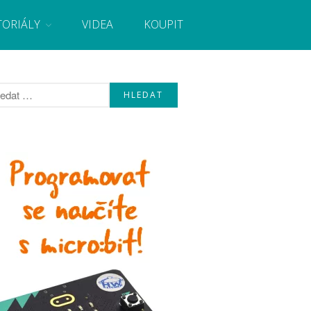
TORIÁLY
VIDEA
KOUPIT
, návody, novinky i tutoriály pro začátečníky i pro
Úvod
Fórum
Staré fórum
Články
Často kladené dotazy
O programování obecně
Vaše projekty
Co je to Arduino?
Začínáme s Arduinem
Arduino Software
Tutoriály
Arduino projekty
Arduino s Massimem Banzim
Arduino se Zbyškem Vodou
Arduino v příkladech