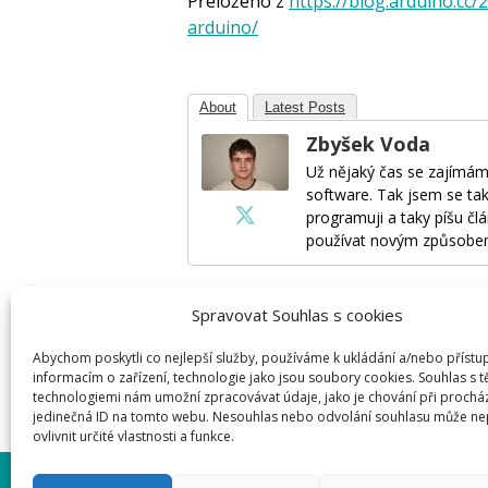
Přeloženo z
https://blog.arduino.cc
arduino/
About
Latest Posts
Zbyšek Voda
Už nějaký čas se zajímám
software. Tak jsem se tak
programuji a taky píšu člá
používat novým způsobe
Spravovat Souhlas s cookies
Napsat komentář
Abychom poskytli co nejlepší služby, používáme k ukládání a/nebo přístu
informacím o zařízení, technologie jako jsou soubory cookies. Souhlas s 
Pro přidávání komentářů se musíte nej
technologiemi nám umožní zpracovávat údaje, jako je chování při prochá
jedinečná ID na tomto webu. Nesouhlas nebo odvolání souhlasu může ne
ovlivnit určité vlastnosti a funkce.