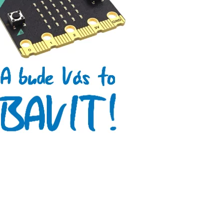
Arduino roboti
Tinylab
Makeblock
Micro:bit
Videa
Koupit