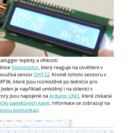
alogger teploty a vlhkosti
ednice
fotorezistor
, který reaguje na osvětlení v
i používá senzor
DHT22
. Kromě tohoto senzoru v
P36, které jsou rozmístěné po ledničce pro
 Jeden je například umístěný i na sklenici s
zory jsou napojené na
Arduino UNO
, které získaná
ečky paměťových karet
. Informace se zobrazují na
riovou komunikaci
.