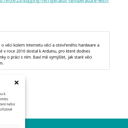
/2019/09/25/logging-refrigerator-temperature-with-
 o věci kolem Internetu věcí a otevřeného hardware a
é v roce 2010 dostal k Arduinu, pro které dodnes
nky o práci s ním. Baví mě vymýšlet, jak staré věci
m.
pu k
těmito
dříve
přihlásit
.
zení nebo
příznivě