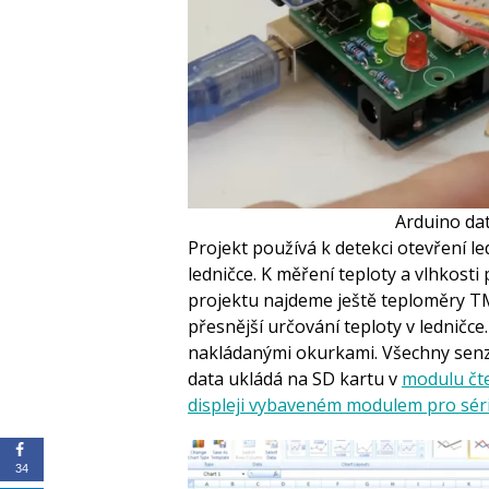
Arduino dat
Projekt používá k detekci otevření l
ledničce. K měření teploty a vlhkost
projektu najdeme ještě teploměry TM
přesnější určování teploty v ledničce.
nakládanými okurkami. Všechny sen
data ukládá na SD kartu v
modulu čt
displeji vybaveném modulem pro sé
34