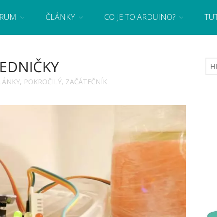
RUM
ČLÁNKY
CO JE TO ARDUINO?
TU
 se základy programování a elektroniky zábavnou formou! Arduino a microbit projekty
EDNIČKY
LÁNKY
,
POKROČILÝ
,
ZAČÁTEČNÍK