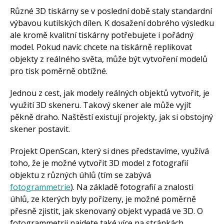
Arduino v příkladech
Různé 3D tiskárny se v poslední době staly standardní
Arduino roboti
Tinylab
výbavou kutilských dílen. K dosažení dobrého výsledku
Makeblock
ale kromě kvalitní tiskárny potřebujete i pořádný
Micro:bit
Videa
model. Pokud navíc chcete na tiskárně replikovat
objekty z reálného světa, může být vytvoření modelů
Koupit
pro tisk poměrně obtížné.
Jednou z cest, jak modely reálných objektů vytvořit, je
využití 3D skeneru. Takový skener ale může vyjít
pěkně draho. Naštěstí existují projekty, jak si obstojný
skener postavit.
Projekt OpenScan, který si dnes představíme, využívá
toho, že je možné vytvořit 3D model z fotografií
objektu z různých úhlů (tím se zabývá
fotogrammetrie
). Na základě fotografií a znalosti
úhlů, ze kterých byly pořízeny, je možné poměrně
přesně zjistit, jak skenovaný objekt vypadá ve 3D. O
fotogrammetrii najdete také více na stránkách