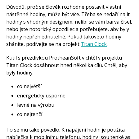
Arduino roboti
Důvodů, proč se člověk rozhodne postavit vlastní
Tinylab
nástěnné hodiny, může být více. Třeba se nedaří najít
Makeblock
Micro:bit
hodiny s vhodným designem, nelíbí se vám barva čísel,
Videa
nebo jste notorický opozdilec a potřebujete, aby byly
Koupit
hodiny nepřehlédnutelné. Pokud takovéto hodiny
sháníte, podívejte se na projekt
Titan Clock
.
Kutil s přezdívkou ProtheanSoft v chtěl v projektu
Titan Clock dosáhnout hned několika cílů. Chtěl, aby
byly hodiny:
co největší
energeticky úsporné
levné na výrobu
co nejtenčí
To se mu také povedlo. K napájení hodin je použita
nabíječka k mobilnímu telefonu, hodiny jsou tenké asi