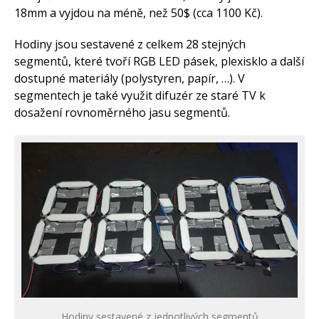
18mm a vyjdou na méně, než 50$ (cca 1100 Kč).
Hodiny jsou sestavené z celkem 28 stejných
segmentů, které tvoří RGB LED pásek, plexisklo a další
dostupné materiály (polystyren, papír, …). V
segmentech je také využit difuzér ze staré TV k
dosažení rovnoměrného jasu segmentů.
Hodiny sestavené z jednotlivých segmentů