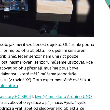
sob, jak měřit vzdálenost objektů. Občas ale pouhá
t i přímo polohu objektu. To s jedním senzorem
řibližně). Jeden senzor nám umí říct pouze
nalosti nasměrování senzoru můžeme usuzovat, kde
určovat polohu přesněji, musíme použít dva
vzdálenosti, které měří, můžeme jednoduše
tu (v rovině XY). Toto experimentálně ověřil kutil
holokátoru
.
 senzory HC-SR04
k
levnějšímu klonu Arduino UNO
.
trazvukového vysílače a přijímače. Vysílač vyšle
 odrazí a vrátí zpět od sledovaného objektu. Ze