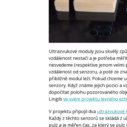
Ultrazvukové moduly jsou skvělý způ
vzdálenost nestačí a je potřeba měři
nesvedeme (respektive jenom velmi p
vzdálenost od senzoru, a poté ze z
přibližně modul leží. Pokud chceme 
senzory. Když známe jejich pozici a 
dopočítat polohu pozorovaného objek
Lingib
ve svém projektu levného ec
V projektu připojil dva
ultrazvukové
Každý z těchto senzorů se skládá z ul
pulz a je měřen čas, za který se pulz