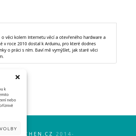
 o věci kolem Internetu věcí a otevřeného hardware a
é v roce 2010 dostal k Arduinu, pro které dodnes
nky o práci s ním. Baví mě vymýšlet, jak staré věci
m.
pu k
těmito
dříve
přihlásit
.
zení nebo
příznivě
EN.CZ
DVOLBY
P
HWKITCHEN.CZ
2014-