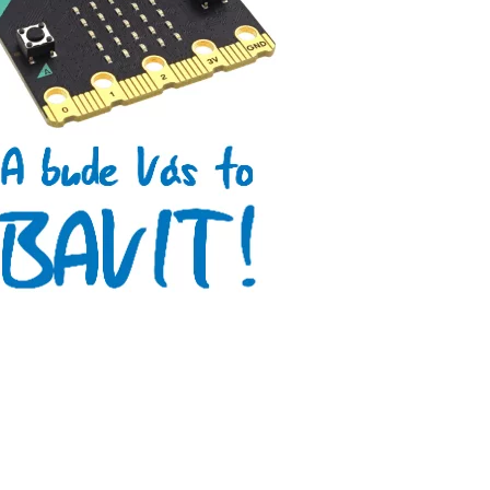
Arduino roboti
Tinylab
Makeblock
Micro:bit
Videa
Koupit