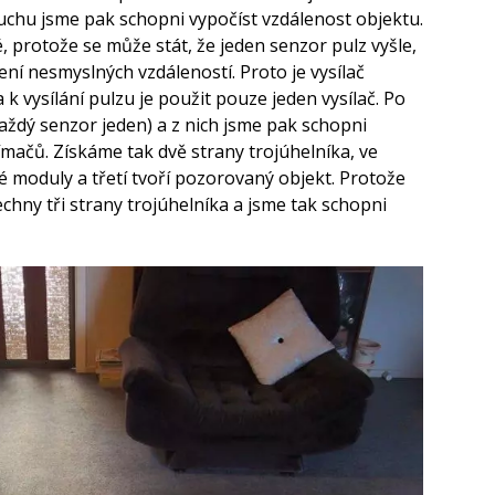
zduchu jsme pak schopni vypočíst vzdálenost objektu.
, protože se může stát, že jeden senzor pulz vyšle,
ření nesmyslných vzdáleností. Proto je vysílač
 vysílání pulzu je použit pouze jeden vysílač. Po
aždý senzor jeden) a z nich jsme pak schopni
ímačů. Získáme tak dvě strany trojúhelníka, ve
é moduly a třetí tvoří pozorovaný objekt. Protože
ny tři strany trojúhelníka a jsme tak schopni