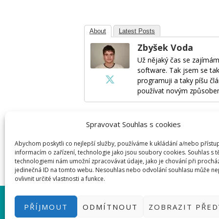
About
Latest Posts
Zbyšek Voda
Už nějaký čas se zajímám
software. Tak jsem se tak
programuji a taky píšu člá
používat novým způsobe
Spravovat Souhlas s cookies
Napsat komentář
Abychom poskytli co nejlepší služby, používáme k ukládání a/nebo přístu
informacím o zařízení, technologie jako jsou soubory cookies. Souhlas s 
Pro přidávání komentářů se musíte nej
technologiemi nám umožní zpracovávat údaje, jako je chování při prochá
jedinečná ID na tomto webu. Nesouhlas nebo odvolání souhlasu může ne
ovlivnit určité vlastnosti a funkce.
PŘIHLÁSIT SE
|
INFO@HWKITCH
PŘÍJMOUT
ODMÍTNOUT
ZOBRAZIT PŘE
BASTLÍRNU PROVOZUJE E-SHO