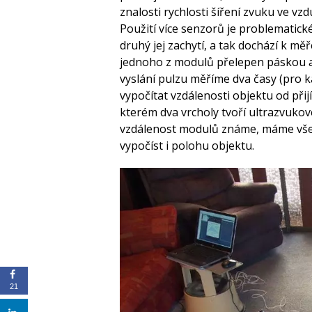
znalosti rychlosti šíření zvuku ve v
Použití více senzorů je problematické
druhý jej zachytí, a tak dochází k mě
jednoho z modulů přelepen páskou a k
vyslání pulzu měříme dva časy (pro k
vypočítat vzdálenosti objektu od přij
kterém dva vrcholy tvoří ultrazvukov
vzdálenost modulů známe, máme všech
vypočíst i polohu objektu.
21