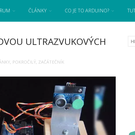
RUM
ČLÁNKY
CO JE TO ARDUINO?
TU
 se základy programování a elektroniky zábavnou formou! Arduino a microbit projekty
 DVOU ULTRAZVUKOVÝCH
ÁNKY
,
POKROČILÝ
,
ZAČÁTEČNÍK