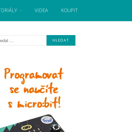
TORIÁLY
VIDEA
KOUPIT
, návody, novinky i tutoriály pro začátečníky i pro
Úvod
Fórum
Staré fórum
Články
Často kladené dotazy
O programování obecně
Vaše projekty
Co je to Arduino?
Začínáme s Arduinem
Arduino Software
Tutoriály
Arduino projekty
Arduino s Massimem Banzim
Arduino se Zbyškem Vodou
Arduino v příkladech