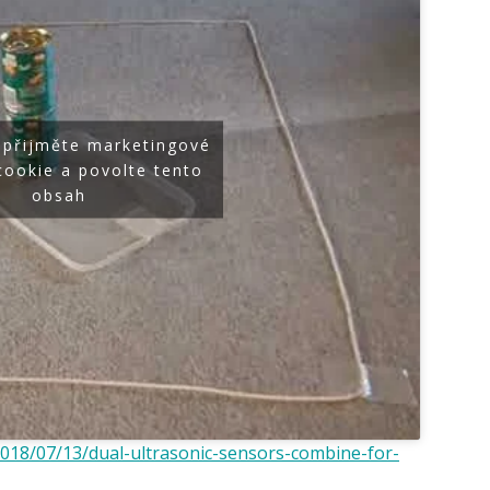
 přijměte marketingové
cookie a povolte tento
obsah
/2018/07/13/dual-ultrasonic-sensors-combine-for-