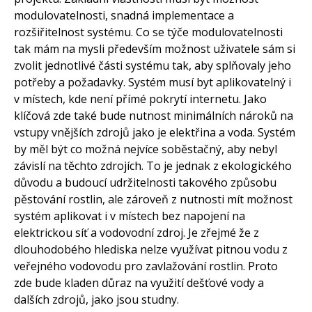
modulovatelnosti, snadná implementace a
rozšiřitelnost systému. Co se týče modulovatelnosti
tak mám na mysli především možnost uživatele sám si
zvolit jednotlivé části systému tak, aby splňovaly jeho
potřeby a požadavky. Systém musí byt aplikovatelný i
v místech, kde není přímé pokrytí internetu. Jako
klíčová zde také bude nutnost minimálních nároků na
vstupy vnějších zdrojů jako je elektřina a voda. Systém
by měl být co možná nejvíce soběstačný, aby nebyl
závislí na těchto zdrojích. To je jednak z ekologického
důvodu a budoucí udržitelnosti takového způsobu
pěstování rostlin, ale zároveň z nutnosti mít možnost
systém aplikovat i v místech bez napojení na
elektrickou síť a vodovodní zdroj. Je zřejmé že z
dlouhodobého hlediska nelze využívat pitnou vodu z
veřejného vodovodu pro zavlažování rostlin. Proto
zde bude kladen důraz na využití dešťové vody a
dalších zdrojů, jako jsou studny.