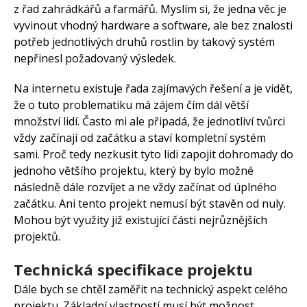
z řad zahrádkářů a farmářů. Myslím si, že jedna věc je
vyvinout vhodný hardware a software, ale bez znalosti
potřeb jednotlivých druhů rostlin by takový systém
nepřinesl požadovaný výsledek.
Na internetu existuje řada zajímavých řešení a je vidět,
že o tuto problematiku má zájem čím dál větší
množství lidí. Často mi ale připadá, že jednotliví tvůrci
vždy začínají od začátku a staví kompletní systém
sami. Proč tedy nezkusit tyto lidi zapojit dohromady do
jednoho většího projektu, který by bylo možné
následně dále rozvíjet a ne vždy začínat od úplného
začátku. Ani tento projekt nemusí být stavěn od nuly.
Mohou být využity již existující části nejrůznějších
projektů.
Technická specifikace projektu
Dále bych se chtěl zaměřit na technický aspekt celého
projektu. Základní vlastností musí být možnost