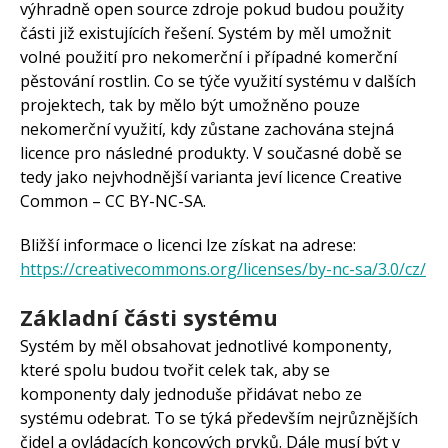
výhradně open source zdroje pokud budou použity
části již existujících řešení. Systém by měl umožnit
volné použití pro nekomerční i případné komerční
pěstování rostlin. Co se týče využití systému v dalších
projektech, tak by mělo být umožněno pouze
nekomerční využití, kdy zůstane zachována stejná
licence pro následné produkty. V současné době se
tedy jako nejvhodnější varianta jeví licence Creative
Common – CC BY-NC-SA.
Bližší informace o licenci lze získat na adrese:
https://creativecommons.org/licenses/by-nc-sa/3.0/cz/
Základní části systému
Systém by měl obsahovat jednotlivé komponenty,
které spolu budou tvořit celek tak, aby se
komponenty daly jednoduše přidávat nebo ze
systému odebrat. To se týká především nejrůznějších
čidel a ovládacích koncových prvků. Dále musí být v