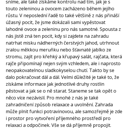
sníme, ale také získáme kontrolu nad tím, jak je s
touto zeleninou a ovocem zacházeno během jejího
růstu. V neposlední řadě to také většině z nás přináší
úžasný pocit, že jsme dokázali sami vypěstovat
lahodné ovoce a zeleninu pro nás samotné. Spousta z
nás jistě zná ten pocit, kdy si zajdete na zahradu
natrhat misku nádherných čerstvých jahod, utrhnout
zralou měkkou meruňku nebo šťavnaté jablko ze
stromu, zajít pro křehký a křupavý salát, rajčata, která
rajče připomínají nejen svým vzhledem, ale i naprosto
neopakovatelnou sladkokyselou chutí. Takto by se
dalo pokračovat dál a dál. Velmi důležité je také to, že
získáme informace jak jednotlivé druhy rostlin
pěstovat a jak se o ně starat. Staneme se tak opět o
něco více nezávislí. Pro mnohé z nás je také
zahradničení způsob relaxace a uvolnění. Zahrada
může plnit funkci potravinovou, ale samozřejmě je zde
i prostor pro vytvoření příjemného prostředí pro
relaxaci a odpočinek. Vše se dá příjemně propojit.