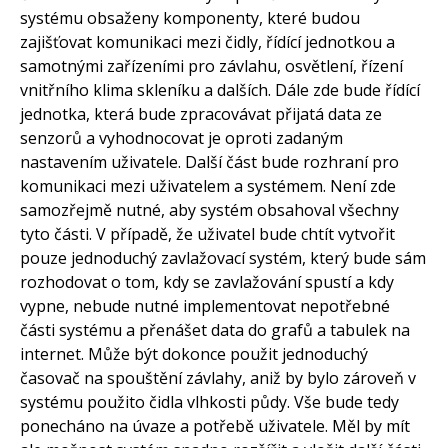
systému obsaženy komponenty, které budou
zajišťovat komunikaci mezi čidly, řídící jednotkou a
samotnými zařízeními pro závlahu, osvětlení, řízení
vnitřního klima skleníku a dalších. Dále zde bude řídící
jednotka, která bude zpracovávat přijatá data ze
senzorů a vyhodnocovat je oproti zadaným
nastavením uživatele. Další část bude rozhraní pro
komunikaci mezi uživatelem a systémem. Není zde
samozřejmě nutné, aby systém obsahoval všechny
tyto části. V případě, že uživatel bude chtít vytvořit
pouze jednoduchý zavlažovací systém, který bude sám
rozhodovat o tom, kdy se zavlažování spustí a kdy
vypne, nebude nutné implementovat nepotřebné
části systému a přenášet data do grafů a tabulek na
internet. Může být dokonce použit jednoduchý
časovač na spouštění závlahy, aniž by bylo zároveň v
systému použito čidla vlhkosti půdy. Vše bude tedy
ponecháno na úvaze a potřebě uživatele. Měl by mít