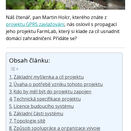
O programování obecně
Vaše projekty
Co je to Arduino?
Náš čtenář, pan Martin Holcr, kterého znáte z
Začínáme s Arduinem
projektu GPRS zavlažování
, nás oslovil s propagací
Arduino Software
jeho projektu FarmLab, který si klade za cíl usnadnit
Tutoriály
domácí zahradničení. Přidáte se?
Arduino projekty
Arduino s Massimem Banzim
Arduino se Zbyškem Vodou
Arduino v příkladech
Obsah článku:
Arduino roboti
Tinylab
Makeblock
Micro:bit
Základní myšlenka a cíl projektu
Videa
Úvaha o potřebě vzniku tohoto projektu
Koupit
Kdo by měl být do projektu zapojen
Technická specifikace projektu
Licence budoucího systému
Základní části systému
Topologie sítě
Způsob spolupráce a organizace vývoje