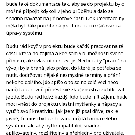
bude také dokumentace tak, aby se do projektu bylo
možné připojit kdykoli v jeho průběhu a dalo se
snadno navázat na již hotové části. Dokumentace by
měla být dále použitelná pro budoucí rozšiřování a
úpravy systému.
Budu rád když v projektu bude každý pracovat na té
části, která ho zajímá a kde sám vidí možnosti svého
přínosu, ale i vlastního rozvoje. Nechci aby “práce” na
vývoji byla braná jako práce, do které je potřeba se
nutit, dodržovat nějaké nesmyslné termíny a přání
někoho dalšího. Jde spíše o to se na celé věci něco
naučit a zároveň přinést své zkušenosti a zužitkovat
je zde. Budu rád když každý, kdo bude mít zájem, bude
moci vnést do projektu vlastní myšlenky a nápady a
využít svojí kreativitu. Jak jsem již psal dříve, tak je
jasné, že musí být zachována určitá forma celého
systému tak, aby byl kompatibilní, snadno
aplikovatelný, rozšiřitelný a přehledný pro uživatele.