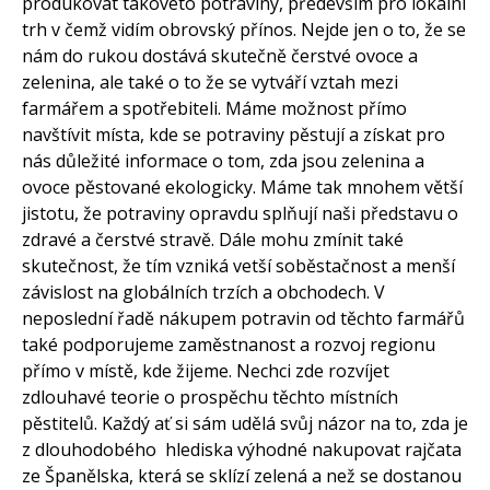
produkovat takovéto potraviny, především pro lokální
trh v čemž vidím obrovský přínos. Nejde jen o to, že se
nám do rukou dostává skutečně čerstvé ovoce a
zelenina, ale také o to že se vytváří vztah mezi
farmářem a spotřebiteli. Máme možnost přímo
navštívit místa, kde se potraviny pěstují a získat pro
nás důležité informace o tom, zda jsou zelenina a
ovoce pěstované ekologicky. Máme tak mnohem větší
jistotu, že potraviny opravdu splňují naši představu o
zdravé a čerstvé stravě. Dále mohu zmínit také
skutečnost, že tím vzniká vetší soběstačnost a menší
závislost na globálních trzích a obchodech. V
neposlední řadě nákupem potravin od těchto farmářů
také podporujeme zaměstnanost a rozvoj regionu
přímo v místě, kde žijeme. Nechci zde rozvíjet
zdlouhavé teorie o prospěchu těchto místních
pěstitelů. Každý ať si sám udělá svůj názor na to, zda je
z dlouhodobého hlediska výhodné nakupovat rajčata
ze Španělska, která se sklízí zelená a než se dostanou