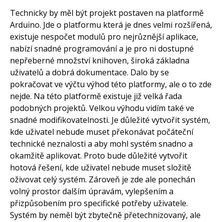
Technicky by měl být projekt postaven na platformě
Arduino. Jde o platformu která je dnes velmi rozšířená,
existuje nespočet modulů pro nejrůznější aplikace,
nabízí snadné programování a je pro ni dostupné
nepřeberné množství knihoven, široká základna
uživatelů a dobrá dokumentace. Dalo by se
pokračovat ve výčtu výhod této platformy, ale o to zde
nejde. Na této platformě existuje již velká řada
podobných projektů. Velkou výhodu vidím také ve
snadné modifikovatelnosti. Je důležité vytvořit systém,
kde uživatel nebude muset překonávat počáteční
technické neznalosti a aby mohl systém snadno a
okamžitě aplikovat. Proto bude důležité vytvořit
hotová řešení, kde uživatel nebude muset složitě
oživovat celý systém. Zároveň je zde ale ponechán
volný prostor dalším úpravám, vylepšením a
přizpůsobením pro specifické potřeby uživatele.
Systém by neměl být zbytečně přetechnizovaný, ale