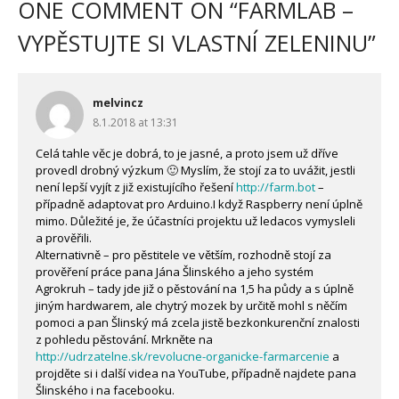
ONE COMMENT ON “
FARMLAB –
VYPĚSTUJTE SI VLASTNÍ ZELENINU
”
melvincz
8.1.2018 at 13:31
Celá tahle věc je dobrá, to je jasné, a proto jsem už dříve
provedl drobný výzkum 🙂 Myslím, že stojí za to uvážit, jestli
není lepší vyjít z již existujícího řešení
http://farm.bot
–
případně adaptovat pro Arduino.I když Raspberry není úplně
mimo. Důležité je, že účastníci projektu už ledacos vymysleli
a prověřili.
Alternativně – pro pěstitele ve větším, rozhodně stojí za
prověření práce pana Jána Šlinského a jeho systém
Agrokruh – tady jde již o pěstování na 1,5 ha půdy a s úplně
jiným hardwarem, ale chytrý mozek by určitě mohl s něčím
pomoci a pan Šlinský má zcela jistě bezkonkurenční znalosti
z pohledu pěstování. Mrkněte na
http://udrzatelne.sk/revolucne-organicke-farmarcenie
a
projděte si i další videa na YouTube, případně najdete pana
Šlinského i na facebooku.