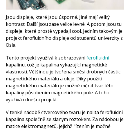
Arduino roboti
Tinylab
Makeblock
Micro:bit
Jsou displeje, které jsou úsporné. Jiné mají velký
Videa
kontrast. Další jsou zase velice levné. A potom jsou tu
displeje, které prostě vypadají cool. Jedním takovým je
Koupit
projekt ferofluidního displeje od studentů univerzity z
Osla.
Tento projekt využívá k zobrazování
ferofluidní
kapalinu, což je kapalina vykazující magnetické
vlastnosti. Většinou je tvořena směsí drobných částic
magnetického materiálu a oleje. Díky použití
magnetického materiálu je možné měnit tvar této
kapaliny působením magnetického pole. A toho
využívá i dnešní projekt.
V tenké nádobě čtvercového tvaru je nalita ferofluidní
kapalina společně se slaným roztokem. Za nádobou je
matice elektromagnetů, jejichž řízením je možné