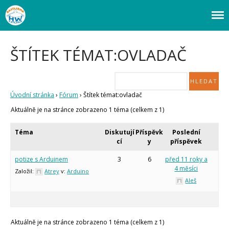
Webový magazín o bastlení a tvoření. Naučte se základy programování a
Bastlírna HWKITCHEN
elektroniky zábavnou formou! Arduino a microbit projekty, návody,
Úvod
novinky i tutoriály pro začátečníky i pro pokročilé!
Fórum
ŠTÍTEK TÉMAT:OVLADAČ
Staré fórum
Články
Často kladené dotazy
Úvodní stránka
›
Fórum
›
Štítek témat:ovladač
O programování obecně
Aktuálně je na stránce zobrazeno 1 téma (celkem z 1)
Vaše projekty
Co je to Arduino?
Téma
Diskutují
Příspěvk
Poslední
Začínáme s Arduinem
cí
y
příspěvek
Arduino Software
Tutoriály
potize s Arduinem
3
6
před 11 roky a
4 měsíci
Založil:
Atrey
v:
Arduino
Arduino projekty
Aleš
Arduino s Massimem Banzim
Arduino se Zbyškem Vodou
Arduino v příkladech
Arduino roboti
Tinylab
Aktuálně je na stránce zobrazeno 1 téma (celkem z 1)
Makeblock