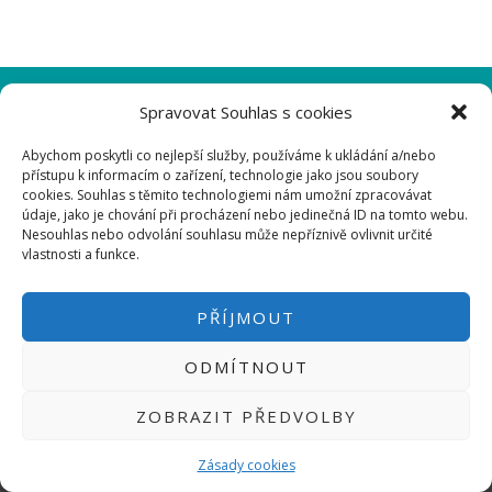
Micro:bit
Videa
Koupit
PŘIHLÁSIT SE
|
Spravovat Souhlas s cookies
INFO@HWKITCHEN.CZ
Abychom poskytli co nejlepší služby, používáme k ukládání a/nebo
BASTLÍRNU PROVOZUJE E-SHOP
přístupu k informacím o zařízení, technologie jako jsou soubory
HWKITCHEN.CZ
2014-2026
cookies. Souhlas s těmito technologiemi nám umožní zpracovávat
údaje, jako je chování při procházení nebo jedinečná ID na tomto webu.
Nesouhlas nebo odvolání souhlasu může nepříznivě ovlivnit určité
vlastnosti a funkce.
PŘÍJMOUT
ODMÍTNOUT
ZOBRAZIT PŘEDVOLBY
Zásady cookies