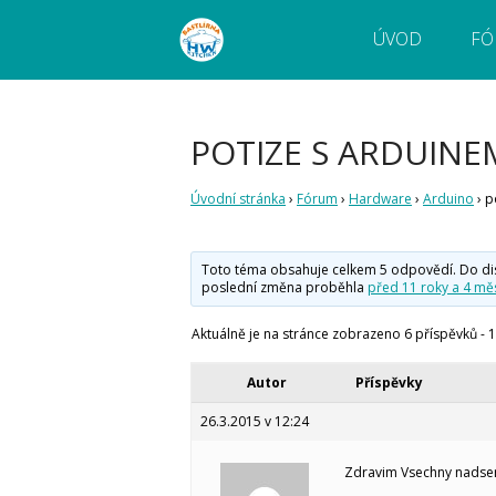
ÚVOD
FÓ
Webový magazín o bastlení a tvoření. Naučte
Bastlírna HWKITCHEN
pokročilé!
POTIZE S ARDUINE
Úvodní stránka
›
Fórum
›
Hardware
›
Arduino
›
p
Toto téma obsahuje celkem 5 odpovědí. Do disku
poslední změna proběhla
před 11 roky a 4 měs
Aktuálně je na stránce zobrazeno 6 příspěvků - 1.
Autor
Příspěvky
26.3.2015 v 12:24
Zdravim Vsechny nadsen