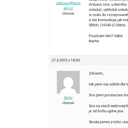
zabzoun@sezn
Arduino Uno, u kterého b
am.cz
ovladač, vyhledat ovlada
Účastník
si cestu do rozzipované
a vše komunikuje jak má
SERIAL CH340 (COMxx)
Používám Win7 64bit
Martin
27.3.2015 v 16:50
Zdravim ,
tak jsem vse udelal dle 
Sice jsem pocitacova mas
Atrey
Účastník
Sice na vsech webovejch
je zel bohu uplne jina.
Skoda penez a toho cas