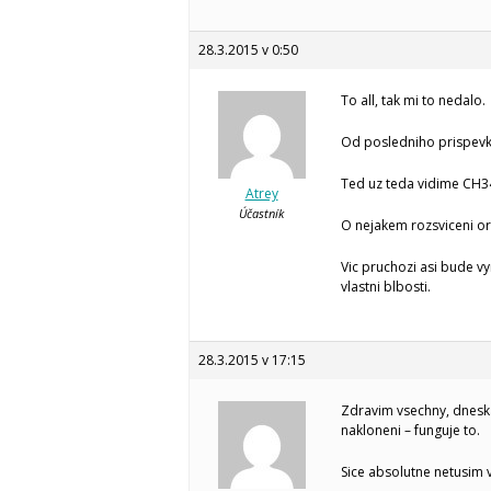
28.3.2015 v 0:50
To all, tak mi to nedalo.
Od posledniho prispevku
Ted uz teda vidime CH34
Atrey
Účastník
O nejakem rozsviceni or
Vic pruchozi asi bude v
vlastni blbosti.
28.3.2015 v 17:15
Zdravim vsechny, dnesk
nakloneni – funguje to.
Sice absolutne netusim 