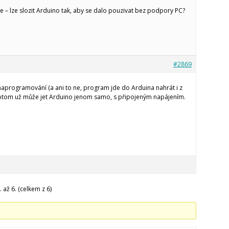
e – lze slozit Arduino tak, aby se dalo pouzivat bez podpory PC?
#2869
aprogramování (a ani to ne, program jde do Arduina nahrát i z
Potom už může jet Arduino jenom samo, s připojeným napájením.
 až 6. (celkem z 6)