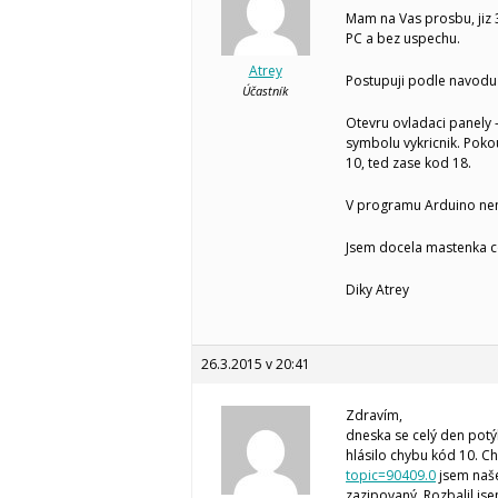
Mam na Vas prosbu, jiz
PC a bez uspechu.
Atrey
Postupuji podle navodu 
Účastník
Otevru ovladaci panely 
symbolu vykricnik. Pokou
10, ted zase kod 18.
V programu Arduino nemu
Jsem docela mastenka c
Diky Atrey
26.3.2015 v 20:41
Zdravím,
dneska se celý den pot
hlásilo chybu kód 10. Ch
topic=90409.0
jsem naše
zazipovaný. Rozbalil jse