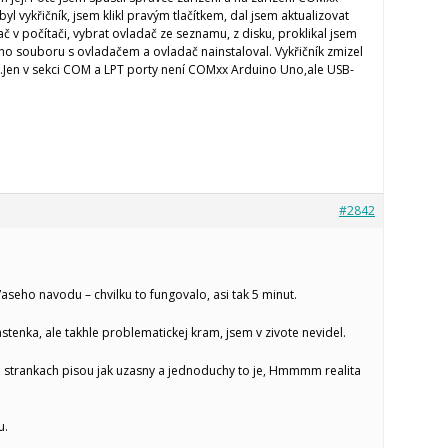
yl vykřičník, jsem klikl pravým tlačítkem, dal jsem aktualizovat
č v počítači, vybrat ovladač ze seznamu, z disku, proklikal jsem
ho souboru s ovladačem a ovladač nainstaloval. Vykřičník zmizel
.Jen v sekci COM a LPT porty není COMxx Arduino Uno,ale USB-
#2842
Vaseho navodu – chvilku to fungovalo, asi tak 5 minut.
tenka, ale takhle problematickej kram, jsem v zivote nevidel.
 strankach pisou jak uzasny a jednoduchy to je, Hmmmm realita
u.