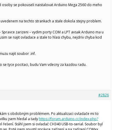
 3 osoby se pokouseli naistalovat Arduino Mega 2560 do meho
uvedenem na techto strankach a stale dokola stejny problem.
– Spravce zarizeni – vydim porty COM a LPT avsak Arduino ma u
sim se najit ovladace a stale to hlasi chybu, nejdriv chyba kod
zu najit soubor .inf.
o se tyce pocitaci, budu Vam vdecny za kazdou radu.
#2826
ýkám s obdobným problémem. Po aktualizaci ovladače mi to
vilku jsem hledal a tady
https://forum.arduino.cc/index.php?
l řešení. Stáhl jsem si ovladač CH340 USB-to-serial. Soubor byl
m jej. Poté jsem spustil správce zařízení a na zařízení COMxx