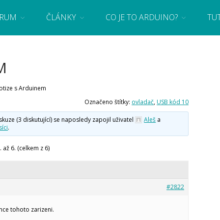
RUM
ČLÁNKY
CO JE TO ARDUINO?
TU
 se základy programování a elektroniky zábavnou formou! Arduino a microbit projekty
M
otize s Arduinem
Označeno štítky:
ovladač
,
USB kód 10
ze (3 diskutující) se naposledy zapojil uživatel
Aleš
a
íci
.
 až 6. (celkem z 6)
#2822
ce tohoto zarizeni.