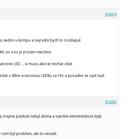
#2854
 sedim u kompu a nejradsi bych to rozslapal.
0, no a to je prosim vsechno.
anzove LED … si muzu akorat nechat zdat.
yndat v dilne oranzovou LEDku za 1Kc a poradne se opit nad
#2860
a zrejme panbuh nebyl doma a vsechni elementalove byly
v cem byl problem, ale to nevadi.