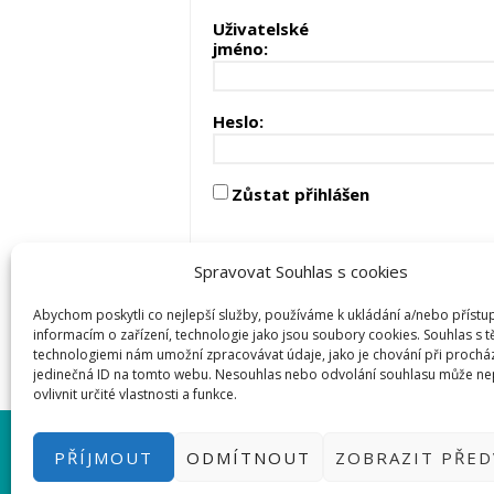
Uživatelské
jméno:
Heslo:
Zůstat přihlášen
Spravovat Souhlas s cookies
Abychom poskytli co nejlepší služby, používáme k ukládání a/nebo přístu
informacím o zařízení, technologie jako jsou soubory cookies. Souhlas s 
technologiemi nám umožní zpracovávat údaje, jako je chování při prochá
jedinečná ID na tomto webu. Nesouhlas nebo odvolání souhlasu může ne
ovlivnit určité vlastnosti a funkce.
PŘIHLÁSIT SE
|
INFO@HWKITCH
PŘÍJMOUT
ODMÍTNOUT
ZOBRAZIT PŘE
BASTLÍRNU PROVOZUJE E-SHO