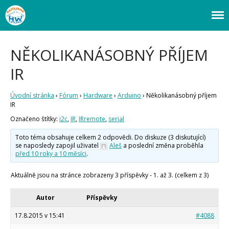
Webový magazín o bastlení a tvoření. Naučte se základy programování a
Bastlírna HWKITCHEN
elektroniky zábavnou formou! Arduino a microbit projekty, návody,
novinky i tutoriály pro začátečníky i pro pokročilé!
NĚKOLIKANÁSOBNÝ PŘÍJEM
Úvod
IR
Fórum
Staré fórum
Úvodní stránka
›
Fórum
›
Hardware
›
Arduino
›
Několikanásobný příjem
Články
IR
Často kladené dotazy
Označeno štítky:
i2c
,
IR
,
IRremote
,
serial
O programování obecně
Vaše projekty
Toto téma obsahuje celkem 2 odpovědi. Do diskuze (3 diskutující)
Co je to Arduino?
se naposledy zapojil uživatel
Aleš
a poslední změna proběhla
před 10 roky a 10 měsíci
.
Začínáme s Arduinem
Arduino Software
Aktuálně jsou na stránce zobrazeny 3 příspěvky - 1. až 3. (celkem z 3)
Tutoriály
Arduino projekty
Autor
Příspěvky
Arduino s Massimem Banzim
Arduino se Zbyškem Vodou
17.8.2015 v 15:41
#4088
Arduino v příkladech
Arduino roboti