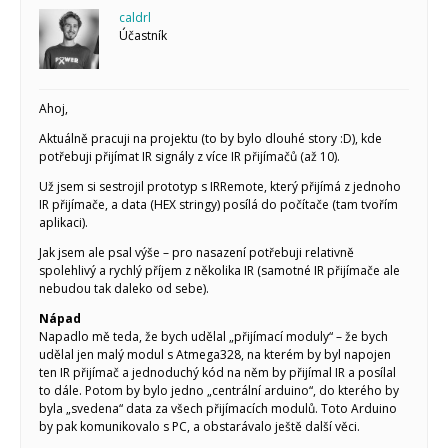
Tinylab
caldrl
Makeblock
Účastník
Micro:bit
Videa
Koupit
Ahoj,
Aktuálně pracuji na projektu (to by bylo dlouhé story :D), kde
potřebuji přijímat IR signály z více IR přijímačů (až 10).
Už jsem si sestrojil prototyp s IRRemote, který přijímá z jednoho
IR přijímače, a data (HEX stringy) posílá do počítače (tam tvořím
aplikaci).
Jak jsem ale psal výše – pro nasazení potřebuji relativně
spolehlivý a rychlý příjem z několika IR (samotné IR přijímače ale
nebudou tak daleko od sebe).
Nápad
Napadlo mě teda, že bych udělal „přijímací moduly“ – že bych
udělal jen malý modul s Atmega328, na kterém by byl napojen
ten IR přijímač a jednoduchý kód na něm by přijímal IR a posílal
to dále. Potom by bylo jedno „centrální arduino“, do kterého by
byla „svedena“ data za všech přijímacích modulů. Toto Arduino
by pak komunikovalo s PC, a obstarávalo ještě další věci.