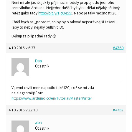
Není mi ale jasné, jak ty přijímací moduly propojit do jednoho
centrálního Arduina. Nejjednodušší by bylo udělat nějaký sériový
řetěz (jako tady
http://bit.ly/1JcQe55
). Nebo je taky možnost I2C…
Chtěl bych se „poradit“, co by bylo takové nejsprávnější řešení.
(aby to nebyl nějaký bullshit :D).
Děkuji za případné rady 🙂
4.10.2015 v 6:37
#4760
Dan
Účastník
V první chvíli mne napadlo také I2C, což se mi zdá
nejelegantnější. viz:
https://www.arduino.cc/en/Tutorial/MasterWriter
4.10.2015 v 22:10
#4782
Aleš
Účastník