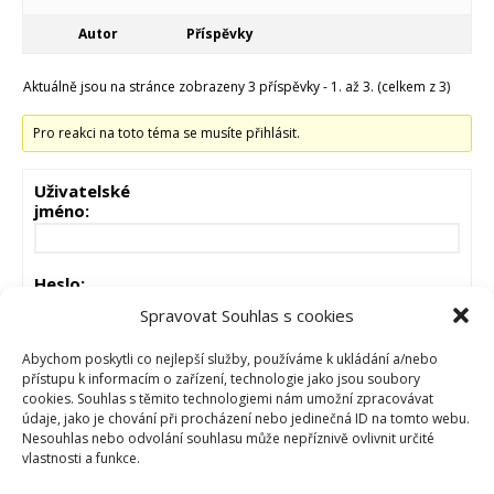
Autor
Příspěvky
Aktuálně jsou na stránce zobrazeny 3 příspěvky - 1. až 3. (celkem z 3)
Pro reakci na toto téma se musíte přihlásit.
Uživatelské
jméno:
Heslo:
Spravovat Souhlas s cookies
Zůstat přihlášen
Abychom poskytli co nejlepší služby, používáme k ukládání a/nebo
přístupu k informacím o zařízení, technologie jako jsou soubory
cookies. Souhlas s těmito technologiemi nám umožní zpracovávat
PŘIHLÁSIT
údaje, jako je chování při procházení nebo jedinečná ID na tomto webu.
Nesouhlas nebo odvolání souhlasu může nepříznivě ovlivnit určité
vlastnosti a funkce.