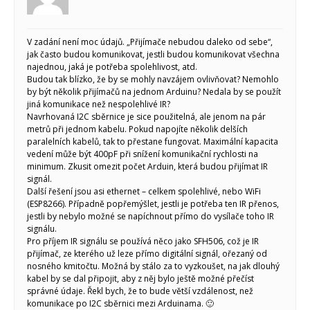
V zadání není moc údajů. „Přijímače nebudou daleko od sebe“,
jak často budou komunikovat, jestli budou komunikovat všechna
najednou, jaká je potřeba spolehlivost, atd.
Budou tak blízko, že by se mohly navzájem ovlivňovat? Nemohlo
by být několik přijímačů na jednom Arduinu? Nedala by se použít
jiná komunikace než nespolehlivé IR?
Navrhovaná I2C sběrnice je sice použitelná, ale jenom na pár
metrů při jednom kabelu. Pokud napojíte několik delších
paralelních kabelů, tak to přestane fungovat. Maximální kapacita
vedení může být 400pF při snížení komunikační rychlosti na
minimum. Zkusit omezit počet Arduin, která budou přijímat IR
signál.
Další řešení jsou asi ethernet – celkem spolehlivé, nebo WiFi
(ESP8266). Případně popřemýšlet, jestli je potřeba ten IR přenos,
jestli by nebylo možné se napíchnout přímo do vysílače toho IR
signálu.
Pro příjem IR signálu se používá něco jako SFH506, což je IR
přijímač, ze kterého už leze přímo digitální signál, ořezaný od
nosného kmitočtu. Možná by stálo za to vyzkoušet, na jak dlouhý
kabel by se dal připojit, aby z něj bylo ještě možné přečíst
správné údaje. Řekl bych, že to bude větší vzdálenost, než
komunikace po I2C sběrnici mezi Arduinama. 🙂