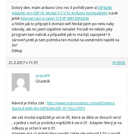
Arduino v příkladech
Arduino roboti
Dobrý den, mám arduino Uno rev 3 pořídil jsem si
ESP8266
Tinylab
Adaptér pro ESP-01 Modul 3,3 V 5V Arduino Kompatibilní
a pak
Makeblock
ještě
Internet věcí je tady! TCP/IP WIFI ESP8266
Micro:bit
a řeším jak to připojit k domácí wifi hledal jsem po netu naky
Videa
návody, ale nic jsem úspěšně nenašel. Poradí mi někdo jaky
program tam nahrát a případně jak to má být zapojené? A
Koupit
zároveň jestli je tam potřeba ten modul na usměrnění napětí na
3V?
Děkuji
21.2.2017 v 11:57
#10565
ArduXPP
Účastník
Návod je třeba zde :
http://www.instructables.com/id/Getting-
Started-With-the-ESP8266-ESP-01/?ALLSTEPS
ale váš modul esp8266 je verze 05, která se dělá ve dvouch verzí
, a jedná z nich je podoba esp8266 k verzi 01. Adapter který je na
odkazu je určen k verzi 01.
Adapter má už stabilizátor napětí, takže jde připojit k 5V a využít