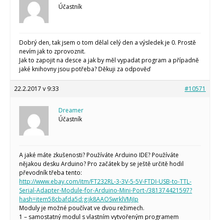
Účastník
Dobrý den, tak jsem o tom dělal celý den a výsledek je 0. Prostě
nevím jak to zprovoznit.
Jak to zapojit na desce a jak by měl vypadat program a případně
jaké knihovny jsou potřeba? Děkuji za odpověď
22.2.2017 v 9:33
#10571
Dreamer
Účastník
A jaké máte zkušenosti? Používáte Arduino IDE? Používáte
nějakou desku Arduino? Pro začátek by se ještě určitě hodil
převodník třeba tento:
http://www.ebay.com/itm/FT232RL-3-3V-5-5V-FTDI-USB-to-TTL-
Serial-Adapter-Module-for-Arduino-Mini-Port-/381374421597?
hash=item58cbafda5d:g:jk8AAOSwrklVMjIp
Moduly je možné poučívat ve dvou režimech.
1 – samostatný modul s vlastním vytvořeným programem