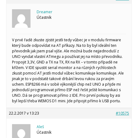
Dreamer
Účastník
V prvé řadě zkuste zjistit jestli tedy vůbec je v modulu firmware
který bude odpovídat na AT příkazy. Na to by byl ideální ten
převodník jak jsem psal výše. Ale možná bude nejjednoduší z
UNO vyndat vlastní ATmegu a používat jej na místo převodníku.
Propojit 3,3V, GND a TX na TX, RX na RX – v tomto případě ne
křížem. V IDE spustit serial monitor a na různých rychlostech
zkusit pomocí AT jestli modul vůbec komunikuje komunikuje. Ale
jinak je to v podstatě takové drbání levou rukou za pravým
uchem. ESP8266 má v sobě výkonější chip než UNO a přijde mi
jednoduší programovat přímo ESP než řešit ještě komunikaci s
UNO. Dá se programovat přímo z IDE. Pro první pokusy by asi
byl lepší třeba WEMOS D1 mini. Jde připojit přímo k USB portu.
22.2.2017 v 13:23
#10575
Aleš
Účastník