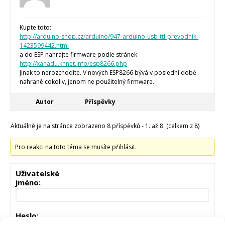
Kupte toto:
http://arduino-shop.cz/arduino/947-arduino-usb-ttl-prevodnik-
1423599442.html
a do ESP nahrajte firmware podle stránek
http://xanadu.khnet.info/esp8266.php
Jinak to nerozchodíte. V nových ESP8266 bývá v poslední době
nahrané cokoliv, jenom ne použitelný firmware.
Autor
Příspěvky
Aktuálně je na stránce zobrazeno 8 příspěvků - 1. až 8. (celkem z 8)
Pro reakci na toto téma se musíte přihlásit.
Uživatelské
jméno:
Heslo: