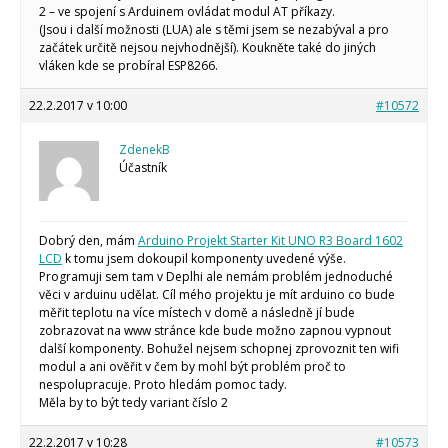
2 – ve spojení s Arduinem ovládat modul AT příkazy.
(Jsou i další možnosti (LUA) ale s těmi jsem se nezabýval a pro
začátek určitě nejsou nejvhodnější). Koukněte také do jiných
vláken kde se probíral ESP8266.
22.2.2017 v 10:00
#10572
ZdenekB
Účastník
Dobrý den, mám
Arduino Projekt Starter Kit UNO R3 Board 1602
LCD
k tomu jsem dokoupil komponenty uvedené výše.
Programuji sem tam v Deplhi ale nemám problém jednoduché
věci v arduinu udělat. Cíl mého projektu je mít arduino co bude
měřit teplotu na více místech v domě a následně jí bude
zobrazovat na www stránce kde bude možno zapnou vypnout
další komponenty. Bohužel nejsem schopnej zprovoznit ten wifi
modul a ani ověřit v čem by mohl být problém proč to
nespolupracuje. Proto hledám pomoc tady.
Měla by to být tedy variant číslo 2
22.2.2017 v 10:28
#10573