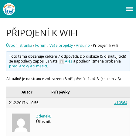
Webový magazín o bastlení a tvoření. Naučte se základy programování a
Bastlírna HWKITCHEN
elektroniky zábavnou formou! Arduino a microbit projekty, návody,
novinky i tutoriály pro začátečníky i pro pokročilé!
PŘIPOJENÍ K WIFI
Úvod
Úvodní stránka
›
Fórum
›
Vaše projekty
›
Arduino
›
Připojení k wifi
Fórum
Toto téma obsahuje celkem 7 odpovědí. Do diskuze (5 diskutujících)
Staré fórum
se naposledy zapojil uživatel
Aleš
a poslední změna proběhla
Články
před 9 roky a 5 měsíci
.
Často kladené dotazy
Aktuálně je na stránce zobrazeno 8 příspěvků - 1. až 8. (celkem z 8)
O programování obecně
Vaše projekty
Co je to Arduino?
Autor
Příspěvky
Začínáme s Arduinem
21.2.2017 v 10:55
#10564
Arduino Software
Tutoriály
ZdenekB
Účastník
Arduino projekty
Arduino s Massimem Banzim
Arduino se Zbyškem Vodou