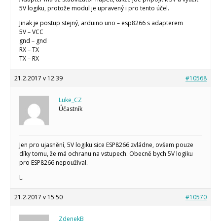
5V logiku, protože modul je upravený i pro tento účel.
Jinak je postup stejný, arduino uno – esp8266 s adapterem
5V – VCC
gnd – gnd
RX – TX
TX – RX
21.2.2017 v 12:39
#10568
Luke_CZ
Účastník
Jen pro ujasnění, 5V logiku sice ESP8266 zvládne, ovšem pouze
díky tomu, že má ochranu na vstupech. Obecně bych 5V logiku
pro ESP8266 nepoužíval.
L.
21.2.2017 v 15:50
#10570
ZdenekB