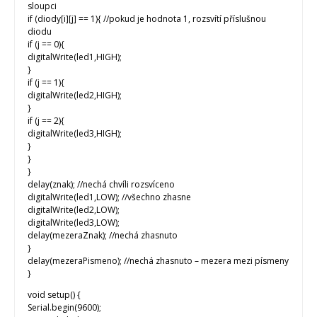
sloupci
if (diody[i][j] == 1){ //pokud je hodnota 1, rozsvítí příslušnou
diodu
if (j == 0){
digitalWrite(led1,HIGH);
}
if (j == 1){
digitalWrite(led2,HIGH);
}
if (j == 2){
digitalWrite(led3,HIGH);
}
}
}
delay(znak); //nechá chvíli rozsvíceno
digitalWrite(led1,LOW); //všechno zhasne
digitalWrite(led2,LOW);
digitalWrite(led3,LOW);
delay(mezeraZnak); //nechá zhasnuto
}
delay(mezeraPismeno); //nechá zhasnuto – mezera mezi písmeny
}
void setup() {
Serial.begin(9600);