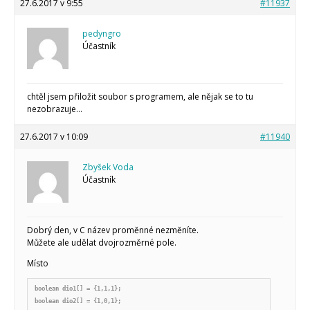
27.6.2017 v 9:55
#11937
pedyngro
Účastník
chtěl jsem přiložit soubor s programem, ale nějak se to tu
nezobrazuje…
27.6.2017 v 10:09
#11940
Zbyšek Voda
Účastník
Dobrý den, v C název proměnné nezměníte.
Můžete ale udělat dvojrozměrné pole.
Místo
boolean dio1[] = {1,1,1};

boolean dio2[] = {1,0,1};
