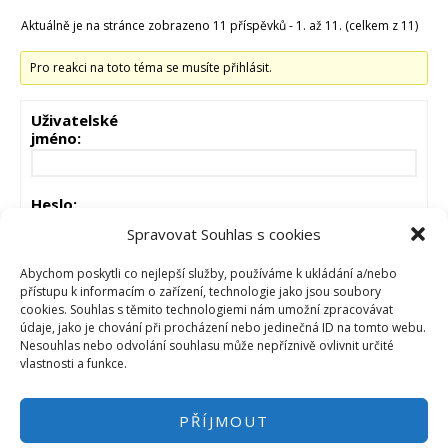
Aktuálně je na stránce zobrazeno 11 příspěvků - 1. až 11. (celkem z 11)
Pro reakci na toto téma se musíte přihlásit.
Uživatelské
jméno:
Heslo:
Spravovat Souhlas s cookies
Zůstat přihlášen
Abychom poskytli co nejlepší služby, používáme k ukládání a/nebo
přístupu k informacím o zařízení, technologie jako jsou soubory
cookies. Souhlas s těmito technologiemi nám umožní zpracovávat
PŘIHLÁSIT
údaje, jako je chování při procházení nebo jedinečná ID na tomto webu.
Nesouhlas nebo odvolání souhlasu může nepříznivě ovlivnit určité
vlastnosti a funkce.
PŘÍJMOUT