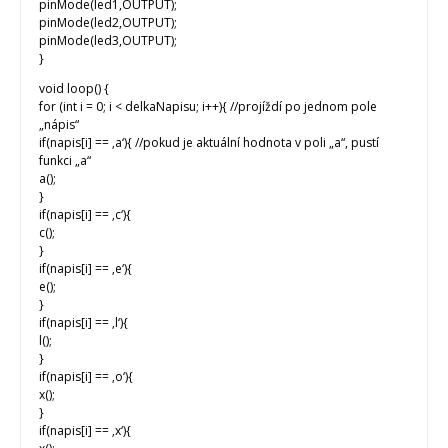
pinMode(led1,OUTPUT);
pinMode(led2,OUTPUT);
pinMode(led3,OUTPUT);
}
void loop() {
for (int i = 0; i < delkaNapisu; i++){ //projíždí po jednom pole
„nápis“
if(napis[i] == ‚a‘){ //pokud je aktuální hodnota v poli „a“, pustí
funkci „a“
a();
}
if(napis[i] == ‚c‘){
c();
}
if(napis[i] == ‚e‘){
e();
}
if(napis[i] == ‚l‘){
l();
}
if(napis[i] == ‚o‘){
x();
}
if(napis[i] == ‚x‘){