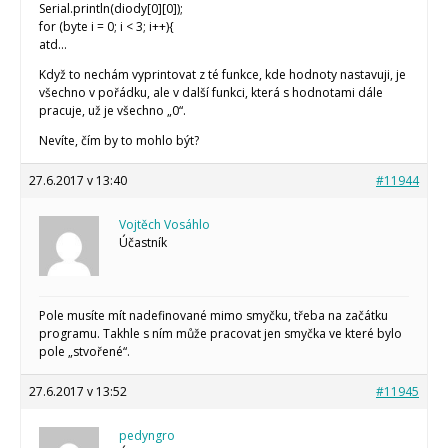
Serial.println(diody[0][0]);
for (byte i = 0; i < 3; i++){
atd…
Když to nechám vyprintovat z té funkce, kde hodnoty nastavuji, je
všechno v pořádku, ale v další funkci, která s hodnotami dále
pracuje, už je všechno „0“.
Nevíte, čím by to mohlo být?
27.6.2017 v 13:40
#11944
Vojtěch Vosáhlo
Účastník
Pole musíte mít nadefinované mimo smyčku, třeba na začátku
programu. Takhle s ním může pracovat jen smyčka ve které bylo
pole „stvořené“.
27.6.2017 v 13:52
#11945
pedyngro