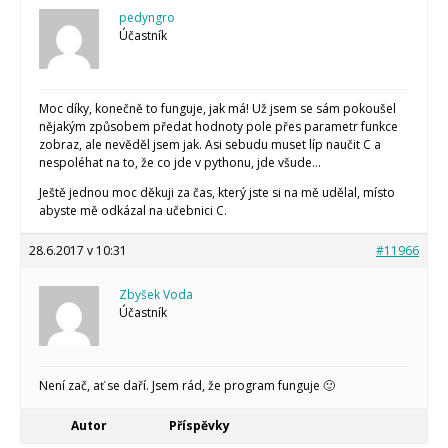
pedyngro
Účastník
Moc díky, konečně to funguje, jak má! Už jsem se sám pokoušel
nějakým způsobem předat hodnoty pole přes parametr funkce
zobraz, ale nevěděl jsem jak. Asi sebudu muset líp naučit C a
nespoléhat na to, že co jde v pythonu, jde všude…
Ještě jednou moc děkuji za čas, který jste si na mě udělal, místo
abyste mě odkázal na učebnici C.
28.6.2017 v 10:31
#11966
Zbyšek Voda
Účastník
Není zač, ať se daří. Jsem rád, že program funguje 🙂
Autor
Příspěvky