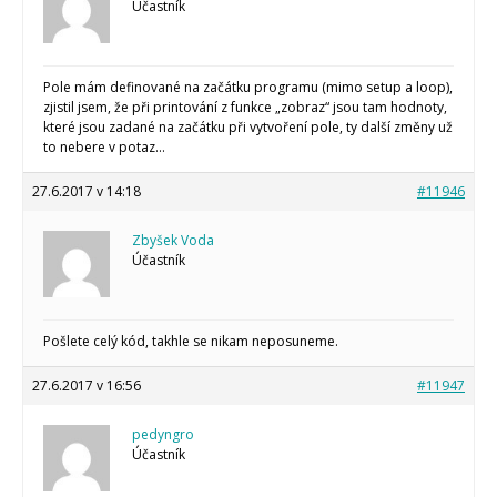
Účastník
Pole mám definované na začátku programu (mimo setup a loop),
zjistil jsem, že při printování z funkce „zobraz“ jsou tam hodnoty,
které jsou zadané na začátku při vytvoření pole, ty další změny už
to nebere v potaz…
27.6.2017 v 14:18
#11946
Zbyšek Voda
Účastník
Pošlete celý kód, takhle se nikam neposuneme.
27.6.2017 v 16:56
#11947
pedyngro
Účastník