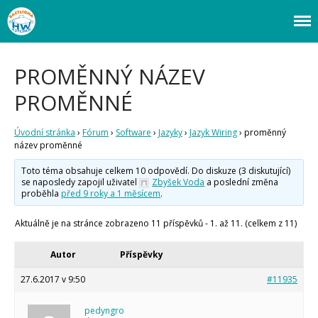
Webový magazín o bastlení a tvoření. Naučte se základy programování a
Bastlírna HWKITCHEN
elektroniky zábavnou formou! Arduino a microbit projekty, návody,
novinky i tutoriály pro začátečníky i pro pokročilé!
PROMĚNNÝ NÁZEV
PROMĚNNÉ
Úvodní stránka
›
Fórum
›
Software
›
Jazyky
›
Jazyk Wiring
›
proměnný
název proměnné
Úvod
Toto téma obsahuje celkem 10 odpovědí. Do diskuze (3 diskutující)
Fórum
se naposledy zapojil uživatel
Zbyšek Voda
a poslední změna
proběhla
před 9 roky a 1 měsícem
.
Staré fórum
Články
Aktuálně je na stránce zobrazeno 11 příspěvků - 1. až 11. (celkem z 11)
Často kladené dotazy
O programování obecně
Autor
Příspěvky
Vaše projekty
Co je to Arduino?
27.6.2017 v 9:50
#11935
Začínáme s Arduinem
Arduino Software
pedyngro