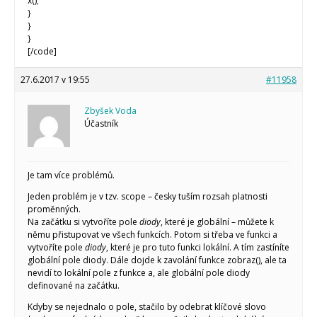
x();
}
}
}
[/code]
27.6.2017 v 19:55
#11958
Zbyšek Voda
Účastník
Je tam více problémů.
Jeden problém je v tzv. scope – česky tuším rozsah platnosti
proměnných.
Na začátku si vytvoříte pole
diody
, které je globální – můžete k
němu přistupovat ve všech funkcích. Potom si třeba ve funkci a
vytvoříte pole
diody
, které je pro tuto funkci lokální. A tím zastíníte
globální pole diody. Dále dojde k zavolání funkce zobraz(), ale ta
nevidí to lokální pole z funkce a, ale globální pole diody
definované na začátku.
Kdyby se nejednalo o pole, stačilo by odebrat klíčové slovo