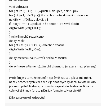
void zobraz(){
for (int i = 0; i < 3; i++){ //pustí 1. sloupec, pak 2., pak 3.
for (int j = 1; j <= 3; j++){ //pustí hodnotu aktuálního sloupce
nejdřív v 1. řádku, pak v 2. a 3.
if (dio’j'[i] == 1){ //pokud je hodnota 1, rozsvítí diodu
digitalWrite(led’j‘,HIGH);
}
} //chvíli nechá rozsvíceno
delay(znak);
for (int k = 0; k < 3; k++){ //všechno zhasne
digitalWrite(led’k‘,LOW);
}
delay(mezeraZnak); //chvíli nechá zhasnuto
}
delay(mezeraPismeno); //nechá zhasnuto (mezera mezi písmeny)
}
Problém je v tom, že neumím správně zapsat, jak se má měnit
název proměnných led a dio v jednotlivých cyklech. Nevíte někdo,
jak se to píše? Třeba v pythonu to zapsat jde. Nebo nedá se to
celé vyřešit jinak (proto píšu, jak funguje celý projekt)?
Díky za jakoukoli odpověď.