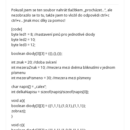
Pokusil jsem se ten soubor nahrát tlačítkem „procházet…“, ale
nezobrazilo se to tu, takže jsem to vložil do odpovědi ctrl+c
ctrl+v… Jinak moc díky za pomoc!
[code]
byte led1 = 8; //nastavení pinů pro jednotlivé diody
byte led2 = 10;
byte led3 = 12;
boolean diody[3][3] = {{},{},{}};
int znak = 20; //doba svícení
int mezeraZnak = 10; //mezera mezi dvěma bliknutími v jednom
písmenu
int mezeraPismeno = 30; //mezera mezi písmeny
char napis[] = „calex“;
int delkaNapisu = sizeof(napis)/sizeof(napis[0]);
void a(){
boolean diody[3][3] = {{1,1,1},{1,0,1},{1,1,1}};
zobraz();
}
void c(){