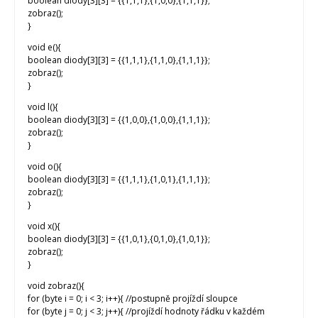
boolean diody[3][3] = {{1,1,1},{1,0,0},{1,1,1}};
zobraz();
}
void e(){
boolean diody[3][3] = {{1,1,1},{1,1,0},{1,1,1}};
zobraz();
}
void l(){
boolean diody[3][3] = {{1,0,0},{1,0,0},{1,1,1}};
zobraz();
}
void o(){
boolean diody[3][3] = {{1,1,1},{1,0,1},{1,1,1}};
zobraz();
}
void x(){
boolean diody[3][3] = {{1,0,1},{0,1,0},{1,0,1}};
zobraz();
}
void zobraz(){
for (byte i = 0; i < 3; i++){ //postupně projíždí sloupce
for (byte j = 0; j < 3; j++){ //projíždí hodnoty řádku v každém