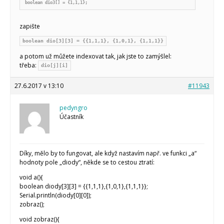
boolean dio3[] = {1,1,1};
zapište
boolean dio[3][3] = {{1,1,1}, {1,0,1}, {1,1,1}}
a potom už můžete indexovat tak, jak jste to zamýšlel:
třeba:
dio[j][i]
27.6.2017 v 13:10
#11943
pedyngro
Účastník
Díky, mělo by to fungovat, ale když nastavím např. ve funkci „a“
hodnoty pole „diody“, někde se to cestou ztratí:
void a(){
boolean diody[3][3] = {{1,1,1},{1,0,1},{1,1,1}};
Serial.println(diody[0][0]);
zobraz();
void zobraz(){