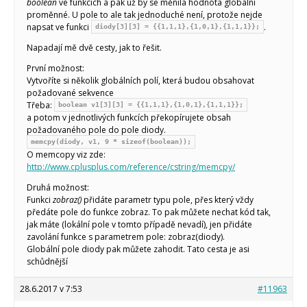
boolean
ve funkcích a pak už by se měnila hodnota globální
proměnné. U pole to ale tak jednoduché není, protože nejde
napsat ve funkci
.
diody[3][3] = {{1,1,1},{1,0,1},{1,1,1}};
Napadají mě dvě cesty, jak to řešit.
První možnost:
Vytvoříte si několik globálních polí, která budou obsahovat
požadované sekvence
Třeba:
boolean v1[3][3] = {{1,1,1},{1,0,1},{1,1,1}};
a potom v jednotlivých funkcích překopírujete obsah
požadovaného pole do pole diody.
memcpy(diody, v1, 9 * sizeof(boolean));
O memcopy viz zde:
http://www.cplusplus.com/reference/cstring/memcpy/
Druhá možnost:
Funkci
zobraz()
přidáte parametr typu pole, přes který vždy
předáte pole do funkce zobraz. To pak můžete nechat kód tak,
jak máte (lokální pole v tomto případě nevadí), jen přidáte
zavolání funkce s parametrem pole: zobraz(diody).
Globální pole diody pak můžete zahodit. Tato cesta je asi
schůdnější
28.6.2017 v 7:53
#11963