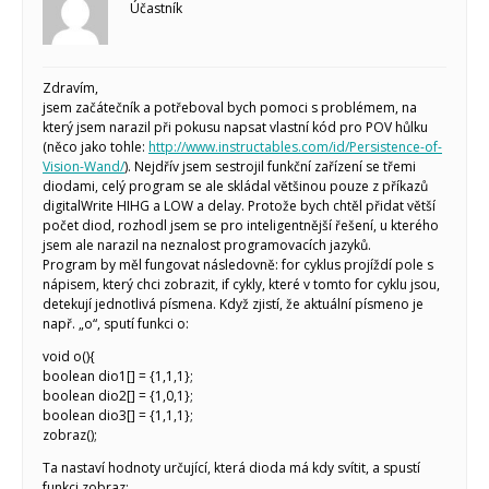
Účastník
Tutoriály
Arduino projekty
Arduino s Massimem Banzim
Arduino se Zbyškem Vodou
Zdravím,
Arduino v příkladech
jsem začátečník a potřeboval bych pomoci s problémem, na
Arduino roboti
který jsem narazil při pokusu napsat vlastní kód pro POV hůlku
Tinylab
(něco jako tohle:
http://www.instructables.com/id/Persistence-of-
Makeblock
Vision-Wand/
). Nejdřív jsem sestrojil funkční zařízení se třemi
Micro:bit
diodami, celý program se ale skládal většinou pouze z příkazů
Videa
digitalWrite HIHG a LOW a delay. Protože bych chtěl přidat větší
počet diod, rozhodl jsem se pro inteligentnější řešení, u kterého
Koupit
jsem ale narazil na neznalost programovacích jazyků.
Program by měl fungovat následovně: for cyklus projíždí pole s
nápisem, který chci zobrazit, if cykly, které v tomto for cyklu jsou,
detekují jednotlivá písmena. Když zjistí, že aktuální písmeno je
např. „o“, sputí funkci o:
void o(){
boolean dio1[] = {1,1,1};
boolean dio2[] = {1,0,1};
boolean dio3[] = {1,1,1};
zobraz();
Ta nastaví hodnoty určující, která dioda má kdy svítit, a spustí
funkci zobraz: